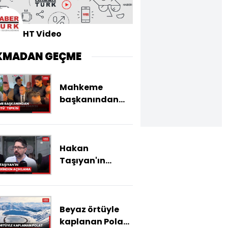
HT Video
KMADAN GEÇME
Mahkeme
başkanından
''görüntü''
tepkisi
Hakan
Taşıyan'ın
menajerinden
açıklama
Beyaz örtüyle
kaplanan Polat