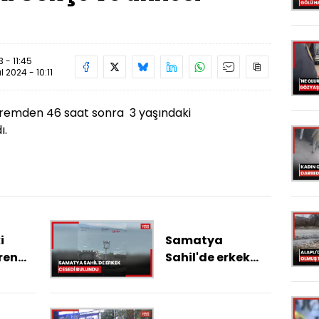
 - 11:45
ül 2024 - 10:11
mden 46 saat sonra 3 yaşındaki
ı.
i
Samatya
ren
Sahil'de erkek
y
cesedi bulundu
rnette
eza