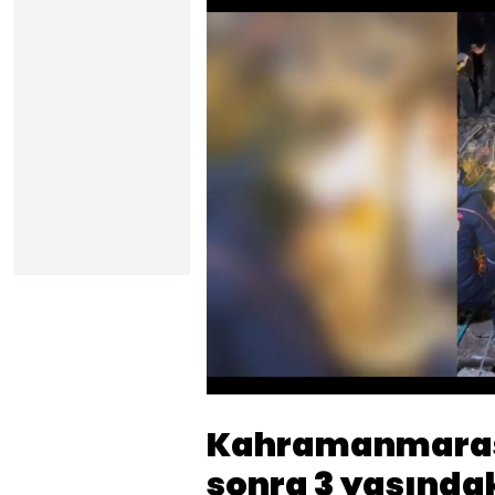
Sesi
Aç
Kahramanmaraş
sonra 3 yaşında