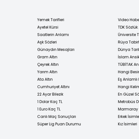
Yemek Tarifleri
Video Habe
Ayetel Kürsi
TDK Sözlük
i
Saatlerin Anlamı
Üniversite
Aşk Sözleri
Rüya Tabirl
Günaydın Mesajları
Dünya Tarih
Gram Altın
İslam Ansi
Çeyrek Altın
TÜBİTAK An
Yarım Altın
Hangi Besi
Ata Altın
Eş Anlamlı 
Cumhuriyet Altını
Hangi Kelim
22 Ayar Bilezik
En Güzel Sö
1 Dolar Kaç TL
Metrobüs D
1 Euro Kaç TL
Marmaray D
Canlı Maç Sonuçları
Erkek İsimle
Süper Lig Puan Durumu
Kız İsimleri