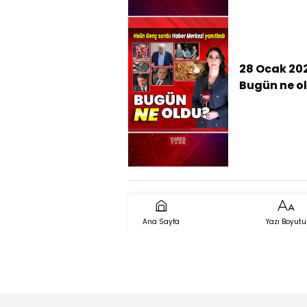
alacağını
araştırmış
28 Ocak 20
Bugün ne o
İşte günün 
çıkan haber
Ana Sayfa
Yazı Boyutu