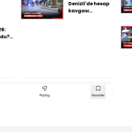
Denizli'de hesap
kavgası
kamerada: 1 ölü
26:
ldu?
öne
leri
Paylaş
Favoriler