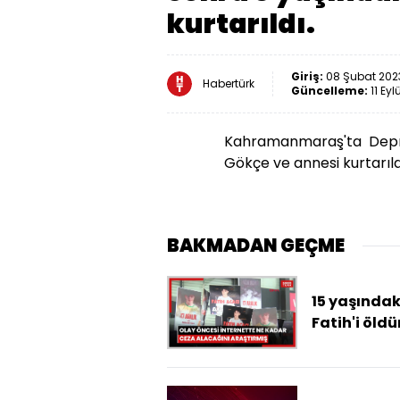
kurtarıldı.
Giriş:
08 Şubat 2023
Habertürk
Güncelleme:
11 Eyl
Kahramanmaraş'ta Depre
Gökçe ve annesi kurtarıld
BAKMADAN GEÇME
15 yaşındak
Fatih'i öldü
akranı, ola
öncesi inte
ne kadar c