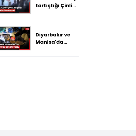
tartıştığı Çinli
turisti darbetti
Diyarbakır ve
Manisa'da
uyuşturucu
operasyonu: 445
gözaltı