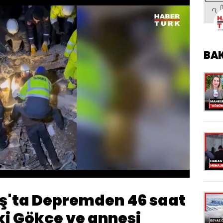
BA
Yüklendi
:
100.00%
Oynatma
Hızı
'ta Depremden 46 saat
ki Gökçe ve annesi