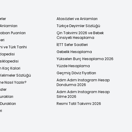
rler
Atasözleri ve Anlamları
 Anlamları
Türkçe Deyimler Sözlüğü
 Taban Puanları
Çin Takvimi 2026 ve Bebek
Cinsiyeti Hesaplama
eri
İETT Sefer Saatleri
i ve Türk Tarihi
Gebelik Hesaplama
klopedisi
Yükselen Burç Hesaplama 2026
siklopedisi
Yüzde Hesaplama
n Kaç Kalori
Geçmiş Döviz Fiyatları
Kelimeler Sözlüğü
Adım Adım Instagram Hesap
e Nasıl Yazılır?
Dondurma 2026
zler
Adım Adım Instagram Hesap
urakları
Silme 2026
urakları
Resmi Tatil Takvimi 2026
ri