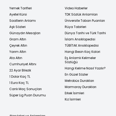
Yemek Tarifleri
Video Haberler
Ayetel Kürsi
TDK Sözlük Anlamları
Saatlerin Anlamı
Üniversite Taban Puanları
Aşk Sözleri
Rüya Tabirleri
Günaydın Mesajları
Dünya Tarihi ve Türk Tarihi
Gram Altın
İslam Ansiklopedisi
Çeyrek Altın
TÜBİTAK Ansiklopedisi
Yarım Altın
Hangi Besin Kaç Kalori
Ata Altın
Eş Anlamlı Kelimeler
Sözlüğü
Cumhuriyet Altını
Hangi Kelime Nasıl Yazılır?
22 Ayar Bilezik
En Güzel Sözler
1 Dolar Kaç TL
Metrobüs Durakları
1 Euro Kaç TL
Marmaray Durakları
Canlı Maç Sonuçları
Erkek İsimleri
Süper Lig Puan Durumu
Kız İsimleri
Atasözleri ve Anlamları