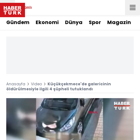
Canlı
Gündem
Ekonomi
Dünya
Spor
Magazin
Anasayfa
Video
Küçükçekmece'de galericinin
öldürülmesiyle ilgili 4 şüpheli tutuklandı