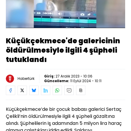
Yüklendi
:
17.61%
Sesi
Oynatma
Aç
Hızı
Küçükçekmece'de galericinin
öldürülmesiyle ilgili 4 şüpheli
tutuklandı
Giriş:
27 Aralık 2023 - 10:06
Habertürk
Güncelleme:
11 Eylül 2024 - 10:11
Küçükçekmece’de bir çocuk babası galerici Sertaç
Çelikli’nin öldürülmesiyle ilgili 4 şüpheli gözaltına
alındı. Şüphelilerin iş adamından 5 milyon lira haraç
almaya çalıştıkları iddia edildi. Saldırıyı