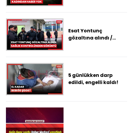
kadından haber yok
Esat Yontunç
gözaltına alındı /
Sağlık kontrolünden
görüntü
5 günlükken darp
edildi, engelli kaldı!