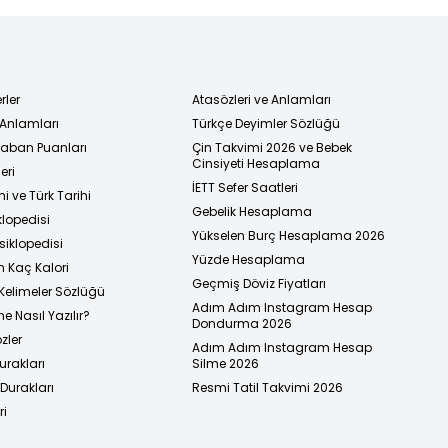
rler
Atasözleri ve Anlamları
 Anlamları
Türkçe Deyimler Sözlüğü
 Taban Puanları
Çin Takvimi 2026 ve Bebek
Cinsiyeti Hesaplama
eri
İETT Sefer Saatleri
i ve Türk Tarihi
Gebelik Hesaplama
klopedisi
Yükselen Burç Hesaplama 2026
siklopedisi
Yüzde Hesaplama
n Kaç Kalori
Geçmiş Döviz Fiyatları
Kelimeler Sözlüğü
Adım Adım Instagram Hesap
e Nasıl Yazılır?
Dondurma 2026
zler
Adım Adım Instagram Hesap
urakları
Silme 2026
urakları
Resmi Tatil Takvimi 2026
ri