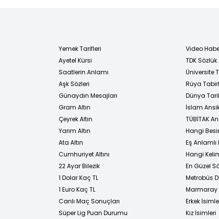
Yemek Tarifleri
Video Habe
Ayetel Kürsi
TDK Sözlük
i
Saatlerin Anlamı
Üniversite
Aşk Sözleri
Rüya Tabirl
Günaydın Mesajları
Dünya Tarih
Gram Altın
İslam Ansi
Çeyrek Altın
TÜBİTAK An
Yarım Altın
Hangi Besi
Ata Altın
Eş Anlamlı 
Cumhuriyet Altını
Hangi Kelim
22 Ayar Bilezik
En Güzel Sö
1 Dolar Kaç TL
Metrobüs D
1 Euro Kaç TL
Marmaray D
Canlı Maç Sonuçları
Erkek İsimle
Süper Lig Puan Durumu
Kız İsimleri