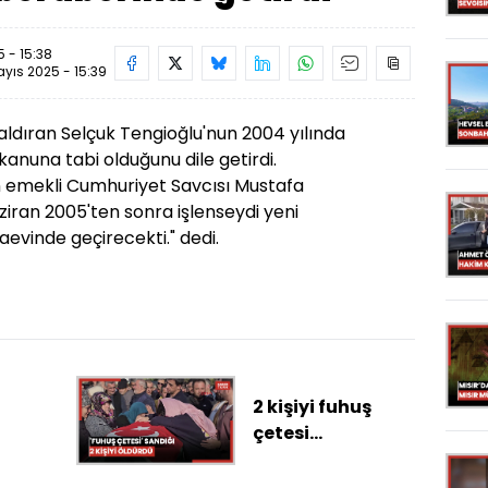
 - 15:38
yıs 2025 - 15:39
aldıran Selçuk Tengioğlu'nun 2004 yılında
z kanuna tabi olduğunu dile getirdi.
 emekli Cumhuriyet Savcısı Mustafa
Haziran 2005'ten sonra işlenseydi yeni
aevinde geçirecekti." dedi.
2 kişiyi fuhuş
çetesi
kurduklarını
düşünüp