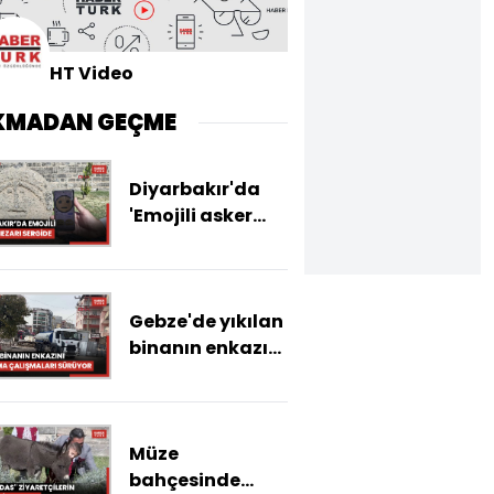
HT Video
KMADAN GEÇME
Diyarbakır'da
'Emojili asker
mezar taşı'
sergilenmeye
başlandı
Gebze'de yıkılan
binanın enkazını
kaldırma
çalışmaları
sürüyor
Müze
bahçesinde