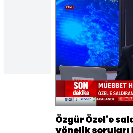
Yüklendi
:
2.75%
Sesi
Aç
Özgür Özel'e sal
yönelik soruları