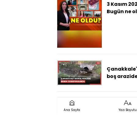
3 Kasım 202
Bugün ne o
İşte günün 
çıkan haber
Çanakkale
boş arazid
bebek cese
bulundu
Ana Sayfa
Yazı Boyutu