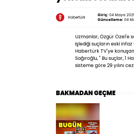
Giriş:
04 Mayıs 2025
Habertürk
Güncelleme:
04 Ma
Uzmanlar, Özgür Özel'e s
işlediği suçların eski infa
Habertürk TV'ye konuşan
Sağıroğlu, " Bu suçlar, 1 
sisteme göre 29 yılını cez
BAKMADAN GEÇME