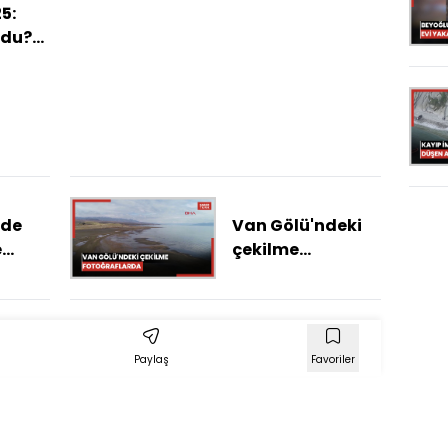
5:
öldürdüğünü öne
ldu?
sürdü
öne
leri
'de
Van Gölü'ndeki
e
çekilme
di
fotoğraflarda
Paylaş
Favoriler