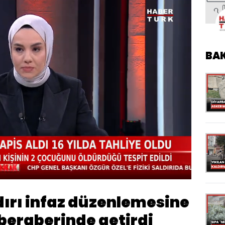
BA
Oynatma
Hızı
dırı infaz düzenlemesine
 beraberinde getirdi