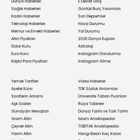
Dünya Haberleri
E Devlet Giriş
Sağlık Haberleri
Günlük Burç Yorumları
Kadın Haberleri
Son Depremler
Teknoloji Haberleri
Hava Durumu
Memur ve Emekli Haberleri
Yol Durumu
Altın Fiyatları
2026 Dünya Kupası
Dolar Kuru
Astroloji
Euro Kuru
Instagram Dondurma
Kripto Para Fiyatları
Instagram Silme
Yemek Tarifleri
Video Haberler
Ayetel Kürsi
TDK Sözlük Anlamları
Saatlerin Anlamı
Üniversite Taban Puanları
Aşk Sözleri
Rüya Tabirleri
Günaydın Mesajları
Dünya Tarihi ve Türk Tarihi
Gram Altın
İslam Ansiklopedisi
Çeyrek Altın
TÜBİTAK Ansiklopedisi
Yarım Altın
Hangi Besin Kaç Kalori