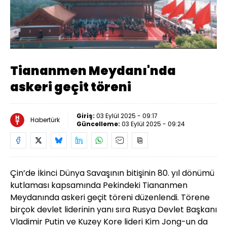
Yüklendi
:
29.33%
Sesi
Oynatma
Aç
Hızı
Tiananmen Meydanı'nda
askeri geçit töreni
Giriş:
03 Eylül 2025 - 09:17
Habertürk
Güncelleme:
03 Eylül 2025 - 09:24
Çin’de İkinci Dünya Savaşının bitişinin 80. yıl dönümü
kutlaması kapsamında Pekindeki Tiananmen
Meydanında askeri geçit töreni düzenlendi. Törene
birçok devlet liderinin yanı sıra Rusya Devlet Başkanı
Vladimir Putin ve Kuzey Kore lideri Kim Jong-un da