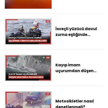
İsveçli yüzücü davul
zurna eşliğinde
Türkiye'den uğurlandı
Kayıp imam
uçurumdan düşen
aracında ölü bulundu
Motosikletler nasıl
denetlenmeli?