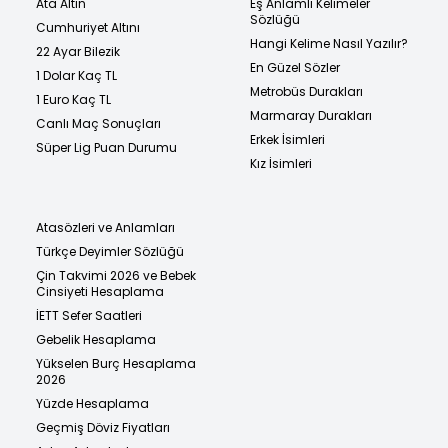
Ata Altın
Eş Anlamlı Kelimeler
Sözlüğü
Cumhuriyet Altını
Hangi Kelime Nasıl Yazılır?
22 Ayar Bilezik
En Güzel Sözler
1 Dolar Kaç TL
Metrobüs Durakları
1 Euro Kaç TL
Marmaray Durakları
Canlı Maç Sonuçları
Erkek İsimleri
Süper Lig Puan Durumu
Kız İsimleri
Atasözleri ve Anlamları
Türkçe Deyimler Sözlüğü
Çin Takvimi 2026 ve Bebek
Cinsiyeti Hesaplama
İETT Sefer Saatleri
Gebelik Hesaplama
Yükselen Burç Hesaplama
2026
Yüzde Hesaplama
Geçmiş Döviz Fiyatları