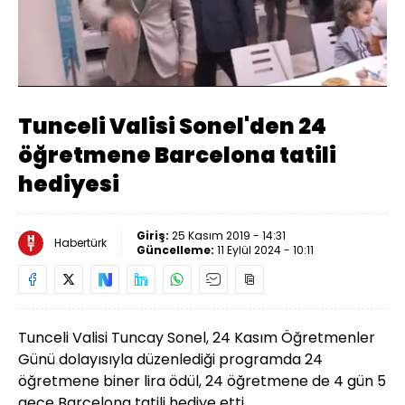
Yüklendi
:
26.17%
Sesi
Oynatma
Aç
Hızı
Tunceli Valisi Sonel'den 24
öğretmene Barcelona tatili
hediyesi
Giriş:
25 Kasım 2019 - 14:31
Habertürk
Güncelleme:
11 Eylül 2024 - 10:11
Tunceli Valisi Tuncay Sonel, 24 Kasım Öğretmenler
Günü dolayısıyla düzenlediği programda 24
öğretmene biner lira ödül, 24 öğretmene de 4 gün 5
gece Barcelona tatili hediye etti.