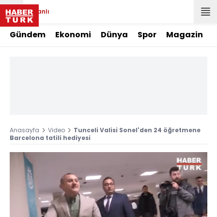
Canlı
Gündem
Ekonomi
Dünya
Spor
Magazin
Anasayfa
Video
Tunceli Valisi Sonel'den 24 öğretmene
Barcelona tatili hediyesi