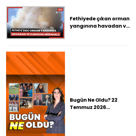
Fethiyede çıkan orman
yangınına havadan ve
karadan müdahale
ediliyor
Bugün Ne Oldu? 22
Temmuz 2026
haberleri: Ahbap
soruşturmasında 5
isim ifadeye çağrıldı,