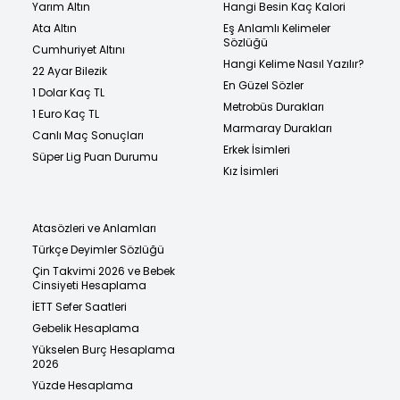
Yarım Altın
Hangi Besin Kaç Kalori
Ata Altın
Eş Anlamlı Kelimeler
Sözlüğü
Cumhuriyet Altını
Hangi Kelime Nasıl Yazılır?
22 Ayar Bilezik
En Güzel Sözler
1 Dolar Kaç TL
Metrobüs Durakları
1 Euro Kaç TL
Marmaray Durakları
Canlı Maç Sonuçları
Erkek İsimleri
Süper Lig Puan Durumu
Kız İsimleri
Atasözleri ve Anlamları
Türkçe Deyimler Sözlüğü
Çin Takvimi 2026 ve Bebek
Cinsiyeti Hesaplama
İETT Sefer Saatleri
Gebelik Hesaplama
Yükselen Burç Hesaplama
2026
Yüzde Hesaplama