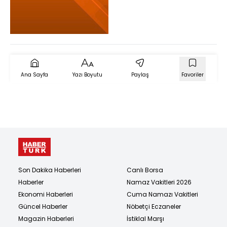
Özgür Özel'in vedası
sonrası
Kılıçdaroğlu'ndan ilk
açıklama, eğitim
helikopteri düştü
Ana Sayfa
Yazı Boyutu
Paylaş
Favoriler
Son Dakika Haberleri
Canlı Borsa
Haberler
Namaz Vakitleri 2026
Ekonomi Haberleri
Cuma Namazı Vakitleri
Güncel Haberler
Nöbetçi Eczaneler
Magazin Haberleri
İstiklal Marşı