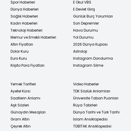
Spor Haberleri
E Okul VBS
Dünya Haberleri
E Devlet Giriş
Sağlık Haberleri
Günlük Burç Yorumları
Kadın Haberleri
Son Depremler
Teknoloji Haberleri
Hava Durumu
Memur ve Emekli Haberleri
Yol Durumu
Altın Fiyatları
2026 Dünya Kupası
Dolar Kuru
Astroloji
Euro Kuru
Instagram Dondurma
Kripto Para Fiyatları
Instagram Silme
Yemek Tarifleri
Video Haberler
Ayetel Kürsi
TDK Sözlük Anlamları
Saatlerin Anlamı
Üniversite Taban Puanları
Aşk Sözleri
Rüya Tabirleri
Günaydın Mesajları
Dünya Tarihi ve Türk Tarihi
Gram Altın
İslam Ansiklopedisi
Çeyrek Altın
TÜBİTAK Ansiklopedisi