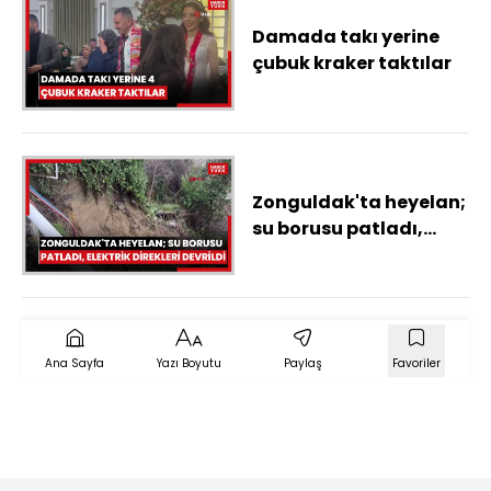
Damada takı yerine
çubuk kraker taktılar
Zonguldak'ta heyelan;
su borusu patladı,
elektrik direkleri
devrildi
Ana Sayfa
Yazı Boyutu
Paylaş
Favoriler