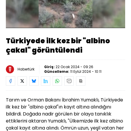
Yüklendi
:
100.00%
Sesi
Oynatma
Aç
Hızı
Türkiyede ilk kez bir "albino
çakal" görüntülendi
Giriş:
22 Ocak 2024 - 09:26
Habertürk
Güncelleme:
11 Eylül 2024 - 10:11
Tarım ve Orman Bakanı İbrahim Yumaklı, Türkiyede
ilk kez bir "albino çakal"ın kayıt altına alındığını
bildirdi.
Doğada nadir görülen bir olaya tanıklık
ettiklerini aktaran Yumaklı, "Ülkemizde ilk kez albino
çakal kayıt altına alındı. Ömrün uzun, yeşil vatan her