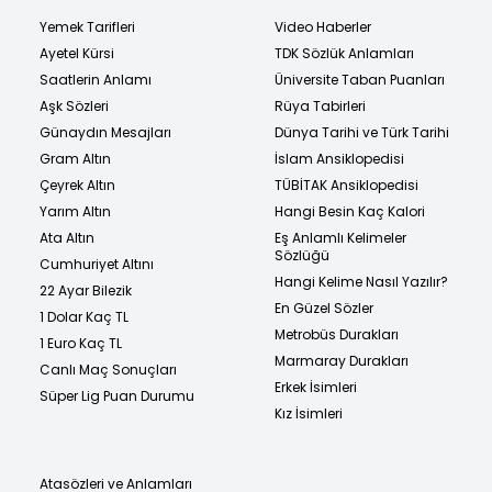
Yemek Tarifleri
Video Haberler
Ayetel Kürsi
TDK Sözlük Anlamları
Saatlerin Anlamı
Üniversite Taban Puanları
Aşk Sözleri
Rüya Tabirleri
Günaydın Mesajları
Dünya Tarihi ve Türk Tarihi
Gram Altın
İslam Ansiklopedisi
Çeyrek Altın
TÜBİTAK Ansiklopedisi
Yarım Altın
Hangi Besin Kaç Kalori
Ata Altın
Eş Anlamlı Kelimeler
Sözlüğü
Cumhuriyet Altını
Hangi Kelime Nasıl Yazılır?
22 Ayar Bilezik
En Güzel Sözler
1 Dolar Kaç TL
Metrobüs Durakları
1 Euro Kaç TL
Marmaray Durakları
Canlı Maç Sonuçları
Erkek İsimleri
Süper Lig Puan Durumu
Kız İsimleri
Atasözleri ve Anlamları