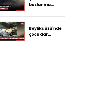
buzlanma
nedeniyle
zincirleme kaza:
2 ölü
Beylikdüzü'nde
çocuklar
araçlara
kartopu fırlattı;
taksici
peşlerinden
koştu