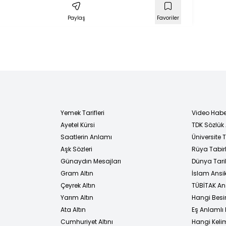
Paylaş
Favoriler
Yemek Tarifleri
Video Habe
Ayetel Kürsi
TDK Sözlük
i
Saatlerin Anlamı
Üniversite
Aşk Sözleri
Rüya Tabirl
Günaydın Mesajları
Dünya Tarih
Gram Altın
İslam Ansi
Çeyrek Altın
TÜBİTAK An
Yarım Altın
Hangi Besi
Ata Altın
Eş Anlamlı 
Cumhuriyet Altını
Hangi Kelim