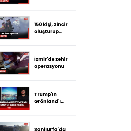
ölü, 3 ağır yaralı
150 kişi, zincir
oluşturup
poşetle kaydı
İzmir'de zehir
operasyonu
Trump'ın
Grönland'ı
istemesinin
görünmeyen
sebebi nedir?
Şanlıurfa'da