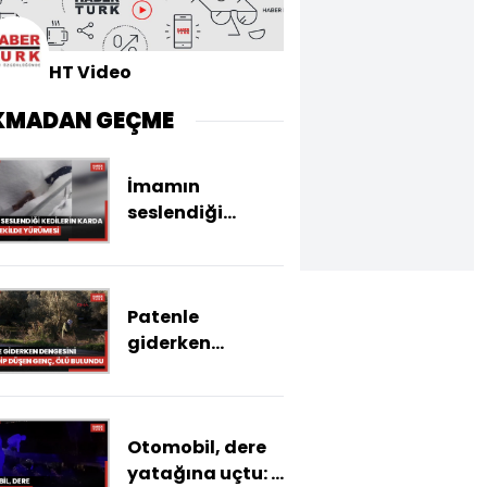
HT Video
KMADAN GEÇME
İmamın
seslendiği
kedilerin karda
sıralı şekilde
yürümesi
Patenle
görüntülendi
giderken
dengesini
kaybedip düşen
Efe Mevlüt, ölü
Otomobil, dere
bulundu
yatağına uçtu: 1