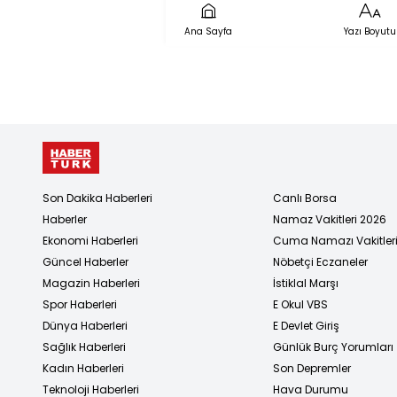
Ana Sayfa
Yazı Boyutu
Son Dakika Haberleri
Canlı Borsa
Haberler
Namaz Vakitleri 2026
Ekonomi Haberleri
Cuma Namazı Vakitler
Güncel Haberler
Nöbetçi Eczaneler
Magazin Haberleri
İstiklal Marşı
Spor Haberleri
E Okul VBS
Dünya Haberleri
E Devlet Giriş
Sağlık Haberleri
Günlük Burç Yorumları
Kadın Haberleri
Son Depremler
Teknoloji Haberleri
Hava Durumu