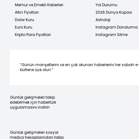
Memur ve Emekli Haberleri
Yol Durumu
Altın Fiyatları
2026 Dünya Kupası
Dolar Kuru
Astroloji
Euro Kuru
Instagram Dondurma
Kripto Para Fiyatları
Instagram Silme
“Günün manşetlerini ve en çok okunan haberlerini her sabah e
bültene üye olun.”
Günlük gelişmeleri takip
edebilmek için habertürk
uygulamasını indirin
Günlük gelişmeleri sosyal
medya hesaplarından takip