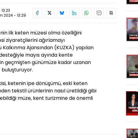
 13:23
im 2024 - 13:29
nin ilk keten müzesi olma özelliğini
i ziyaretçilerini ağırlamayı
u Kalkınma Ajansından (KUZKA) yapılan
desteğiyle mayıs ayında kente
nin geçmişten günümüze kadar uzanan
e buluşturuyor.
tkisi, ketenin ipe dönüşümü, eski keten
n tekstil ürünlerinin nasıl üretildiği gibi
ebildiği müze, kent turizmine de önemli