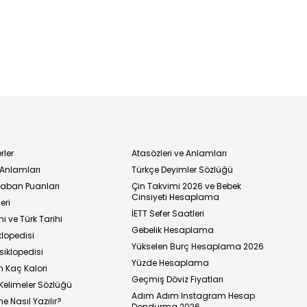
rler
Atasözleri ve Anlamları
 Anlamları
Türkçe Deyimler Sözlüğü
 Taban Puanları
Çin Takvimi 2026 ve Bebek
Cinsiyeti Hesaplama
eri
İETT Sefer Saatleri
i ve Türk Tarihi
Gebelik Hesaplama
klopedisi
Yükselen Burç Hesaplama 2026
siklopedisi
Yüzde Hesaplama
n Kaç Kalori
Geçmiş Döviz Fiyatları
Kelimeler Sözlüğü
Adım Adım Instagram Hesap
e Nasıl Yazılır?
Dondurma 2026