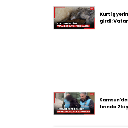
Kurt iş yeri
girdi: Vat
büyük pani
yaşadı
Samsun'da
fırında 2 kiş
bıçaklayan
çocuk tutu