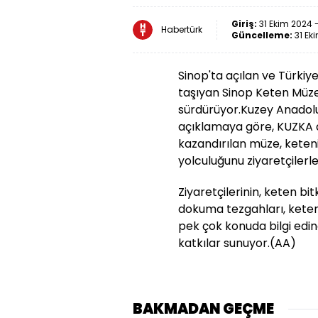
Giriş:
31 Ekim 2024 -
Habertürk
Güncelleme:
31 Ek
Sinop'ta açılan ve Türkiye
taşıyan Sinop Keten Müzes
sürdürüyor.
Kuzey Anadol
açıklamaya göre, KUZKA 
kazandırılan müze, kete
yolculuğunu ziyaretçilerl
Ziyaretçilerinin, keten bi
dokuma tezgahları, ketende
pek çok konuda bilgi edin
katkılar sunuyor.
(AA)
BAKMADAN GEÇME