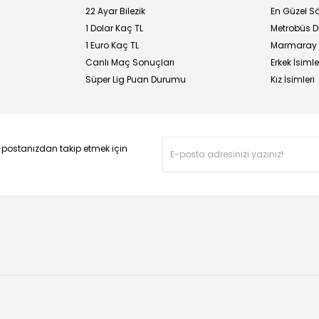
22 Ayar Bilezik
En Güzel Sö
1 Dolar Kaç TL
Metrobüs D
1 Euro Kaç TL
Marmaray D
Canlı Maç Sonuçları
Erkek İsimle
Süper Lig Puan Durumu
Kız İsimleri
-postanızdan takip etmek için