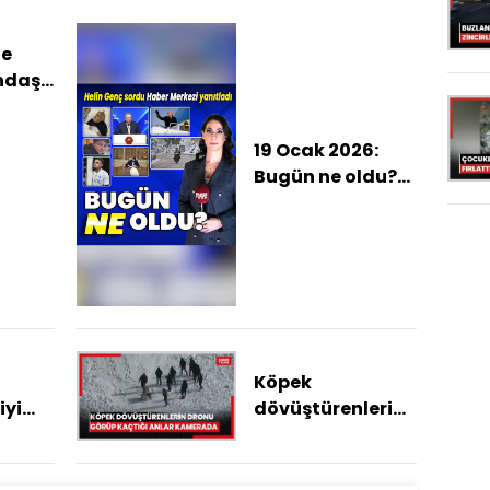
ne
andaş
k
19 Ocak 2026:
Bugün ne oldu?
İşte günün öne
çıkan haberleri
Köpek
iyi
dövüştürenlerin
dronu görüp
klandı
kaçtığı anlar
kamerada