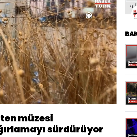
BA
Oynatma
Hızı
eten müzesi
ağırlamayı sürdürüyor