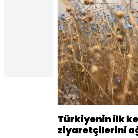
Yüklendi
:
60.26%
Sesi
Aç
Türkiyenin ilk k
ziyaretçilerini 