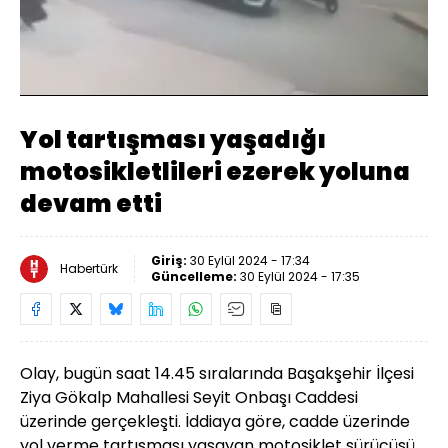
Yüklendi
:
100.00%
Sesi
Oynatma
Aç
Hızı
Yol tartışması yaşadığı
motosikletlileri ezerek yoluna
devam etti
Giriş:
30 Eylül 2024 - 17:34
Habertürk
Güncelleme:
30 Eylül 2024 - 17:35
Olay, bugün saat 14.45 sıralarında Başakşehir İlçesi
Ziya Gökalp Mahallesi Seyit Onbaşı Caddesi
üzerinde gerçekleşti. İddiaya göre, cadde üzerinde
yol verme tartışması yaşayan motosiklet sürücüsü