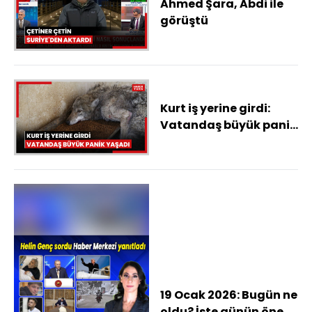
Ahmed Şara, Abdi ile
görüştü
Kurt iş yerine girdi:
Vatandaş büyük panik
yaşadı
19 Ocak 2026: Bugün ne
oldu? İşte günün öne