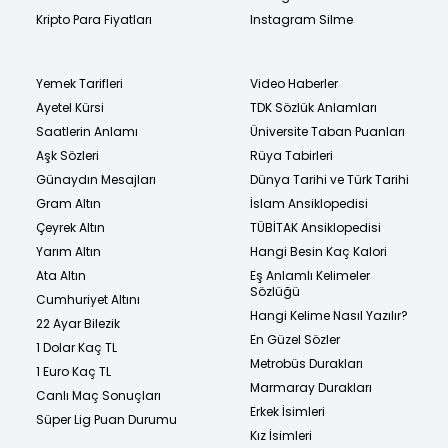
Kripto Para Fiyatları
Instagram Silme
Yemek Tarifleri
Video Haberler
Ayetel Kürsi
TDK Sözlük Anlamları
Saatlerin Anlamı
Üniversite Taban Puanları
Aşk Sözleri
Rüya Tabirleri
Günaydın Mesajları
Dünya Tarihi ve Türk Tarihi
Gram Altın
İslam Ansiklopedisi
Çeyrek Altın
TÜBİTAK Ansiklopedisi
Yarım Altın
Hangi Besin Kaç Kalori
Ata Altın
Eş Anlamlı Kelimeler
Sözlüğü
Cumhuriyet Altını
Hangi Kelime Nasıl Yazılır?
22 Ayar Bilezik
En Güzel Sözler
1 Dolar Kaç TL
Metrobüs Durakları
1 Euro Kaç TL
Marmaray Durakları
Canlı Maç Sonuçları
Erkek İsimleri
Süper Lig Puan Durumu
Kız İsimleri