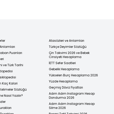
rler
Atasözleri ve Anlamları
 Anlamları
Türkçe Deyimler Sözlüğü
 Taban Puanları
Çin Takvimi 2026 ve Bebek
Cinsiyeti Hesaplama
eri
İETT Sefer Saatleri
i ve Türk Tarihi
Gebelik Hesaplama
klopedisi
Yükselen Burç Hesaplama 2026
siklopedisi
Yüzde Hesaplama
n Kaç Kalori
Geçmiş Döviz Fiyatları
Kelimeler Sözlüğü
Adım Adım Instagram Hesap
e Nasıl Yazılır?
Dondurma 2026
zler
Adım Adım Instagram Hesap
urakları
Silme 2026
urakları
Resmi Tatil Takvimi 2026