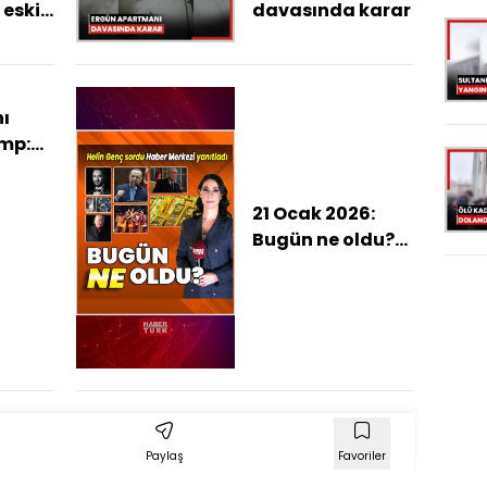
 eski
davasında karar
usu
ONeal
ol
ı
mp:
21 Ocak 2026:
iz
Bugün ne oldu?
İşte günün öne
çıkan haberleri
Paylaş
Favoriler