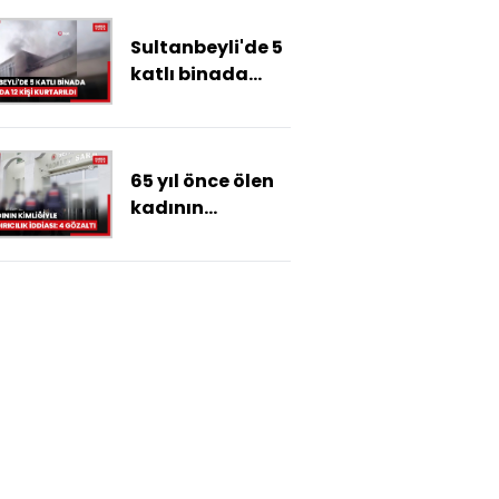
var
Sultanbeyli'de 5
katlı binada
yangında can
pazarı: 12 kişi
kurtarıldı
65 yıl önce ölen
kadının
kimliğiyle
dolandırıcılık
yaptıkları
iddiasıyla 4
yakını gözaltına
alındı