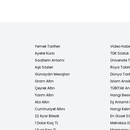
Yemek Tarifleri
Video Habe
Ayetel Kürsi
TDK Sözlük
i
Saatlerin Anlamı
Üniversite
Aşk Sözleri
Rüya Tabirl
Günaydın Mesajları
Dünya Tarih
Gram Altın
İslam Ansi
Çeyrek Altın
TÜBİTAK An
Yarım Altın
Hangi Besi
Ata Altın
Eş Anlamlı 
Cumhuriyet Altını
Hangi Kelim
22 Ayar Bilezik
En Güzel Sö
1 Dolar Kaç TL
Metrobüs D
1 Euro Kaç TL
Marmaray D