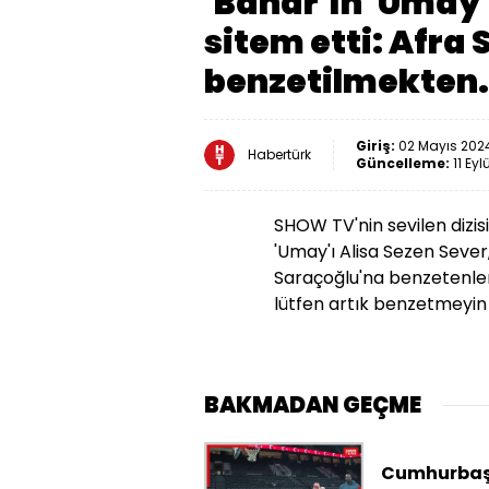
'Bahar'ın 'Umay'
sitem etti: Afra
benzetilmekten.
Giriş:
02 Mayıs 2024
Habertürk
Güncelleme:
11 Eyl
SHOW TV'nin sevilen dizis
'Umay'ı Alisa Sezen Sever,
Saraçoğlu'na benzetenler
lütfen artık benzetmeyin 
BAKMADAN GEÇME
Cumhurbaş