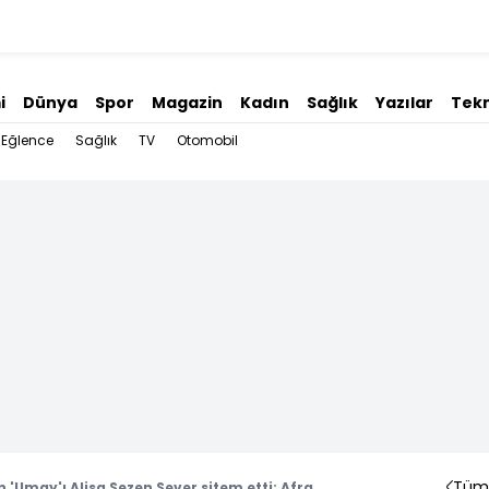
i
Dünya
Spor
Magazin
Kadın
Sağlık
Yazılar
Tekn
Eğlence
Sağlık
TV
Otomobil
Tüm 
n 'Umay'ı Alisa Sezen Sever sitem etti: Afra