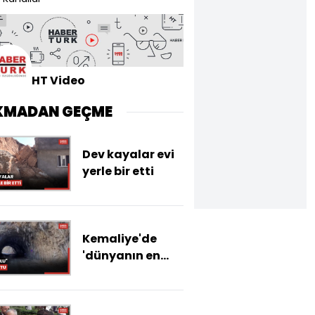
HT Video
KMADAN GEÇME
Dev kayalar evi
yerle bir etti
Kemaliye'de
'dünyanın en
zorlu yolları'
arasında
gösterilen "Taş