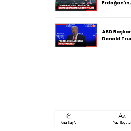
Erdoğan'ın,
NBA oyunc
Shaquille 
ile basketb
görüntüleri
ABD Başkan
paylaşıldı
Donald Tru
Grönland'ı
sadece biz
koruyabilir
Ana Sayfa
Yazı Boyutu