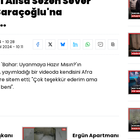
ı Alisa Sezen Sever
 Saraçoğlu'na
..
 - 10:28
ül 2024 - 10:11
i 'Bahar: Uyanmaya Hazır Mısın?'ın
 yayımladığı bir videoda kendisini Afra
e sitem etti; "Çok teşekkür ederim ama
beni".
kanı
Ergün Apartmanı