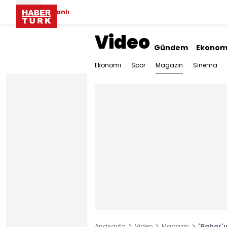
Canlı
Video
Gündem
Ekonom
Magazin
Ekonomi
Spor
Sinema
Anasayfa
Video
Magazin
'Bahar'ı