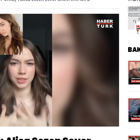
BA
Yüklendi
:
100.00%
Oynatma
Hızı