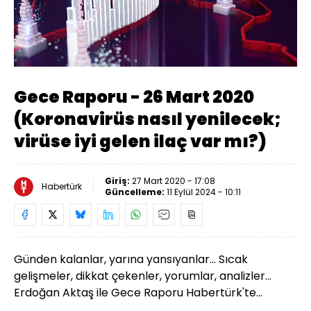
Yüklendi
:
0.68%
Sesi
Oynatma
Aç
Hızı
Gece Raporu - 26 Mart 2020
(Koronavirüs nasıl yenilecek;
virüse iyi gelen ilaç var mı?)
Giriş:
27 Mart 2020 - 17:08
Habertürk
Güncelleme:
11 Eylül 2024 - 10:11
Günden kalanlar, yarına yansıyanlar... Sıcak
gelişmeler, dikkat çekenler, yorumlar, analizler...
Erdoğan Aktaş ile Gece Raporu Habertürk'te...