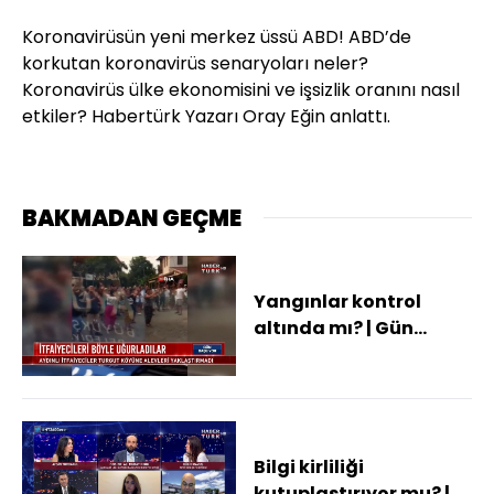
Koronavirüsün yeni merkez üssü ABD! ABD’de
korkutan koronavirüs senaryoları neler?
Koronavirüs ülke ekonomisini ve işsizlik oranını nasıl
etkiler? Habertürk Yazarı Oray Eğin anlattı.
BAKMADAN GEÇME
Yangınlar kontrol
altında mı? | Gün
Başlıyor - 6 Ağustos
2021
Bilgi kirliliği
kutuplaştırıyor mu? |