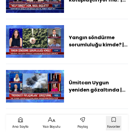
HT 360 Gece - 5
Ağustos 2021
Yangın söndürme
sorumluluğu kimde? |
HT 360 - 5 Ağustos 2021
Ümitcan Uygun
yeniden gözaltında |
Para Gündem - 5
Ağustos 2021
Ana Sayfa
Yazı Boyutu
Paylaş
Favoriler