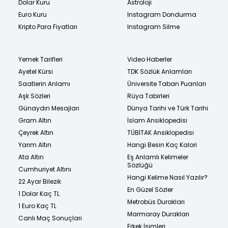
Dolar Kuru
Astroloji
Euro Kuru
Instagram Dondurma
Kripto Para Fiyatları
Instagram Silme
Yemek Tarifleri
Video Haberler
Ayetel Kürsi
TDK Sözlük Anlamları
Saatlerin Anlamı
Üniversite Taban Puanları
Aşk Sözleri
Rüya Tabirleri
Günaydın Mesajları
Dünya Tarihi ve Türk Tarihi
Gram Altın
İslam Ansiklopedisi
Çeyrek Altın
TÜBİTAK Ansiklopedisi
Yarım Altın
Hangi Besin Kaç Kalori
Ata Altın
Eş Anlamlı Kelimeler
Sözlüğü
Cumhuriyet Altını
Hangi Kelime Nasıl Yazılır?
22 Ayar Bilezik
En Güzel Sözler
1 Dolar Kaç TL
Metrobüs Durakları
1 Euro Kaç TL
Marmaray Durakları
Canlı Maç Sonuçları
Erkek İsimleri