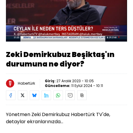
Yüklendi
:
5.73%
Sesi
Oynatma
Aç
Hızı
Zeki Demirkubuz Beşiktaş'ın
durumuna ne diyor?
Giriş:
27 Aralık 2023 - 10:05
Habertürk
Güncelleme:
11 Eylül 2024 - 10:11
Yönetmen Zeki Demirkubuz Habertürk TV'de,
detaylar ekranlarınızda...