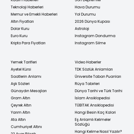
Teknoloji Haberleri
Hava Durumu
Memur ve Emekli Haberleri
Yol Durumu
Altın Fiyatları
2026 Dünya Kupası
Dolar Kuru
Astroloji
Euro Kuru
Instagram Dondurma
Kripto Para Fiyatları
Instagram Silme
Yemek Tarifleri
Video Haberler
Ayetel Kürsi
TDK Sözlük Anlamları
Saatlerin Anlamı
Üniversite Taban Puanları
Aşk Sözleri
Rüya Tabirleri
Günaydın Mesajları
Dünya Tarihi ve Türk Tarihi
Gram Altın
İslam Ansiklopedisi
Çeyrek Altın
TÜBİTAK Ansiklopedisi
Yarım Altın
Hangi Besin Kaç Kalori
Ata Altın
Eş Anlamlı Kelimeler
Sözlüğü
Cumhuriyet Altını
Hangi Kelime Nasıl Yazılır?
22 Ayar Bilezik