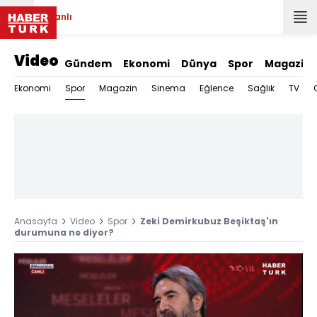
Canlı
Video
Gündem
Ekonomi
Dünya
Spor
Magazin
Spor
Ekonomi
Magazin
Sinema
Eğlence
Sağlık
TV
Anasayfa
Video
Spor
Zeki Demirkubuz Beşiktaş'ın
durumuna ne diyor?