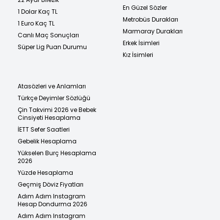
En Güzel Sözler
1 Dolar Kaç TL
Metrobüs Durakları
1 Euro Kaç TL
Marmaray Durakları
Canlı Maç Sonuçları
Erkek İsimleri
Süper Lig Puan Durumu
Kız İsimleri
Atasözleri ve Anlamları
Türkçe Deyimler Sözlüğü
Çin Takvimi 2026 ve Bebek
Cinsiyeti Hesaplama
İETT Sefer Saatleri
Gebelik Hesaplama
Yükselen Burç Hesaplama
2026
Yüzde Hesaplama
Geçmiş Döviz Fiyatları
Adım Adım Instagram
Hesap Dondurma 2026
Adım Adım Instagram