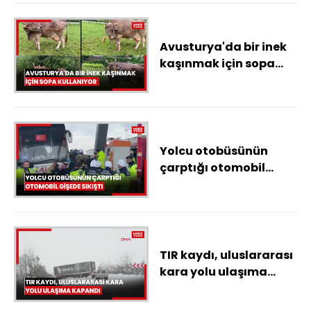
Avusturya'da bir inek
kaşınmak için sopa
kullanıyor
Yolcu otobüsünün
çarptığı otomobil
gişede sıkıştı
TIR kaydı, uluslararası
kara yolu ulaşıma
kapandı