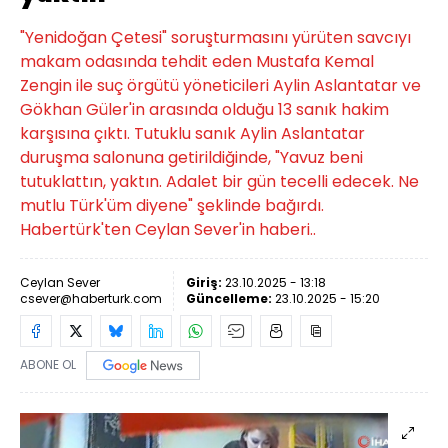
"Yenidoğan Çetesi" soruşturmasını yürüten savcıyı
makam odasında tehdit eden Mustafa Kemal
Zengin ile suç örgütü yöneticileri Aylin Aslantatar ve
Gökhan Güler'in arasında olduğu 13 sanık hakim
karşısına çıktı. Tutuklu sanık Aylin Aslantatar
duruşma salonuna getirildiğinde, "Yavuz beni
tutuklattın, yaktın. Adalet bir gün tecelli edecek. Ne
mutlu Türk'üm diyene" şeklinde bağırdı.
Habertürk'ten Ceylan Sever'in haberi..
Ceylan Sever
Giriş:
23.10.2025 - 13:18
csever@haberturk.com
Güncelleme:
23.10.2025 - 15:20
ABONE OL