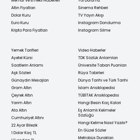
Memur ve Emekli Haberleri
Yol Durumu
Altın Fiyatları
Sinema Rehberi
Dolar Kuru
TV Yayın Akışı
Euro Kuru
Instagram Dondurma
Kripto Para Fiyatları
Instagram Silme
Yemek Tarifleri
Video Haberler
Ayetel Kürsi
TDK Sözlük Anlamları
Saatlerin Anlamı
Üniversite Taban Puanları
Aşk Sözleri
Rüya Tabirleri
Günaydın Mesajları
Dünya Tarihi ve Türk Tarihi
Gram Altın
İslam Ansiklopedisi
Çeyrek Altın
TÜBİTAK Ansiklopedisi
Yarım Altın
Hangi Besin Kaç Kalori
Ata Altın
Eş Anlamlı Kelimeler
Sözlüğü
Cumhuriyet Altını
Hangi Kelime Nasıl Yazılır?
22 Ayar Bilezik
En Güzel Sözler
1 Dolar Kaç TL
Metrobüs Durakları