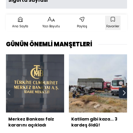
Sigorta Sayfası
Ana Sayfa
Yazı Boyutu
Paylaş
Favoriler
GÜNÜN ÖNEMLİ MANŞETLERİ
Merkez Bankası faiz
Katliam gibi kaza... 3
kararını açıkladı
kardeş öldü!