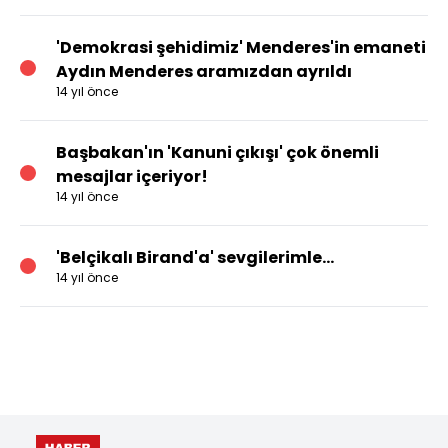
'Demokrasi şehidimiz' Menderes'in emaneti
Aydın Menderes aramızdan ayrıldı
14 yıl önce
Başbakan'ın 'Kanuni çıkışı' çok önemli
mesajlar içeriyor!
14 yıl önce
'Belçikalı Birand'a' sevgilerimle...
14 yıl önce