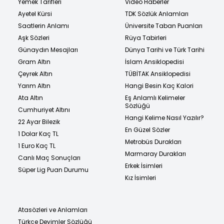
Yemek Tarifleri
Video Haberler
Ayetel Kürsi
TDK Sözlük Anlamları
Saatlerin Anlamı
Üniversite Taban Puanları
Aşk Sözleri
Rüya Tabirleri
Günaydın Mesajları
Dünya Tarihi ve Türk Tarihi
Gram Altın
İslam Ansiklopedisi
Çeyrek Altın
TÜBİTAK Ansiklopedisi
Yarım Altın
Hangi Besin Kaç Kalori
Ata Altın
Eş Anlamlı Kelimeler
Sözlüğü
Cumhuriyet Altını
Hangi Kelime Nasıl Yazılır?
22 Ayar Bilezik
En Güzel Sözler
1 Dolar Kaç TL
Metrobüs Durakları
1 Euro Kaç TL
Marmaray Durakları
Canlı Maç Sonuçları
Erkek İsimleri
Süper Lig Puan Durumu
Kız İsimleri
Atasözleri ve Anlamları
Türkçe Deyimler Sözlüğü