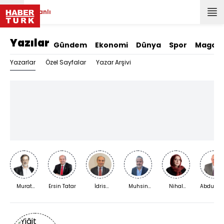
Canlı
Yazılar
Gündem
Ekonomi
Dünya
Spor
Magazi
Yazarlar
Özel Sayfalar
Yazar Arşivi
Murat
Ersin Tatar
İdris
Muhsin
Nihal
Abdurra
Bardakçı
Kardaş
Kızılkaya
Bengisu
Yıldırım
Karaca