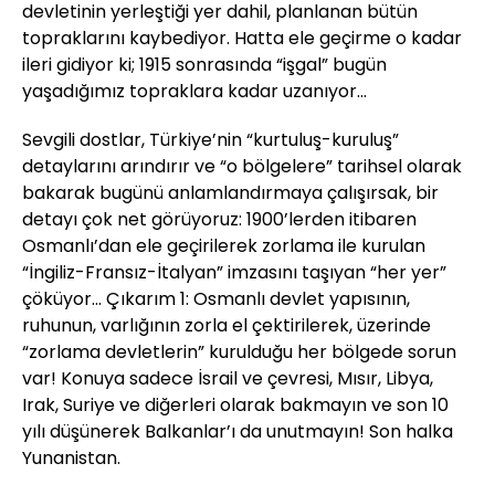
devletinin yerleştiği yer dahil, planlanan bütün
topraklarını kaybediyor. Hatta ele geçirme o kadar
ileri gidiyor ki; 1915 sonrasında “işgal” bugün
yaşadığımız topraklara kadar uzanıyor...
Sevgili dostlar, Türkiye’nin “kurtuluş-kuruluş”
detaylarını arındırır ve “o bölgelere” tarihsel olarak
bakarak bugünü anlamlandırmaya çalışırsak, bir
detayı çok net görüyoruz: 1900’lerden itibaren
Osmanlı’dan ele geçirilerek zorlama ile kurulan
“İngiliz-Fransız-İtalyan” imzasını taşıyan “her yer”
çöküyor... Çıkarım 1: Osmanlı devlet yapısının,
ruhunun, varlığının zorla el çektirilerek, üzerinde
“zorlama devletlerin” kurulduğu her bölgede sorun
var! Konuya sadece İsrail ve çevresi, Mısır, Libya,
Irak, Suriye ve diğerleri olarak bakmayın ve son 10
yılı düşünerek Balkanlar’ı da unutmayın! Son halka
Yunanistan.