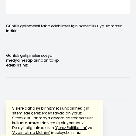
Günlük gelişmeleri takip edebilmek için habertürk uygulamasını
indirin
Günlük gelişmeleri sosyal
medya hesaplarından takip
edebilirsiniz.
Sizlere daha iyi bir hizmet sunabilmek için
sitemizde çerezlerden faydalanıyoruz.
Sitemizi kullanmaya devam ederek çerezleri
Powered by
Translate
kullanmamıza izin vermiş oluyorsunuz.
Detaylı bilgi almak için
‘Çerez Politikasını’
ve
‘Aydınlatma Metnini’
inceleyebilirsiniz.