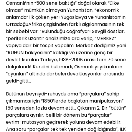
Osmanlı’nın “500 sene baktığı” doğal olarak “ülke
olması” mümkün olmayan Yunanistan, “ekonomik
anlamda” ilk çöken yer! Yugoslavya ve Yunanistan’ın
OrtadoğuAfrika çizgisinden farklı algılanmasının tek
bir sebebi var: “Bulunduğu coğrafya”! Sevgili dostlar,
“periferik uzantı” analizimize ara verip, “MERKEZ”
yapıya dair bir tespit yapalım: Merkez dediğimiz yani
“RUHUN bakiyesinin” kaldığı ve üzerine genç bir
devlet kurulan Türkiye, 1938-2008 arası tam 70 sene
dalgalandı! Kendini bulamadı, Osmanlı’yı yıkanların
“oyunları” altında darbelerdevalüasyonlar arasında
geldi-gitti...
Bütünün beyniydi-ruhuydu ama “parçalara” sahip
çıkmaması için “1850’lerde başlatan manipülasyon”
150 seneden fazla devam etti... Çıkarım 2: Bir “bütün”
parçalara ayrılır, belli bir dönem bu “parçalar”
evrim-mutasyon geçirerek yoluna devam edebilir.
Ana soru “parçalar tek tek yeniden dağıldığında”, İLK