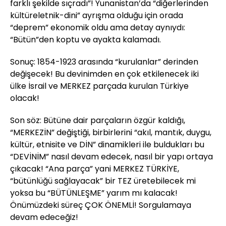
farklı şekilde sıçradı”! Yunanistan’da “diğerlerinden
kültüreletnik-dini” ayrışma olduğu için orada
“deprem” ekonomik oldu ama detay aynıydı:
“Bütün”den koptu ve ayakta kalamadı.
Sonuç: 1854-1923 arasında “kurulanlar” derinden
değişecek! Bu devinimden en çok etkilenecek iki
ülke İsrail ve MERKEZ parçada kurulan Türkiye
olacak!
Son söz: Bütüne dair parçaların özgür kaldığı,
“MERKEZİN” değiştiği, birbirlerini “akıl, mantık, duygu,
kültür, etnisite ve DİN” dinamikleri ile buldukları bu
“DEVİNİM” nasıl devam edecek, nasıl bir yapı ortaya
çıkacak! “Ana parça” yani MERKEZ TÜRKİYE,
“bütünlüğü sağlayacak” bir TEZ üretebilecek mi
yoksa bu “BÜTÜNLEŞME” yarım mı kalacak!
Önümüzdeki süreç ÇOK ÖNEMLİ! Sorgulamaya
devam edeceğiz!