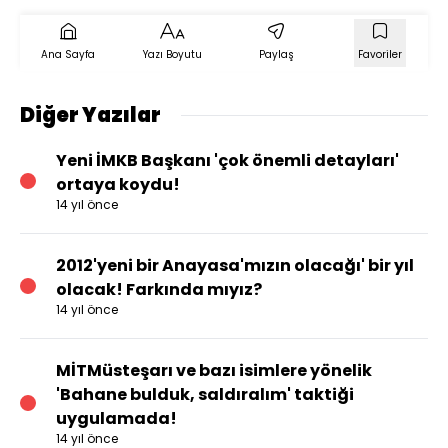
Ana Sayfa
Yazı Boyutu
Paylaş
Favoriler
Diğer Yazılar
Yeni İMKB Başkanı 'çok önemli detayları'
ortaya koydu!
14 yıl önce
2012'yeni bir Anayasa'mızın olacağı' bir yıl
olacak! Farkında mıyız?
14 yıl önce
MİTMüsteşarı ve bazı isimlere yönelik
'Bahane bulduk, saldıralım' taktiği
uygulamada!
14 yıl önce