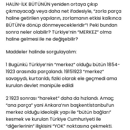
HALİN-İLK BÜTÜNÜN yeniden ortaya çıkıp
çıkmayacağı veya daha net ifadesiyle, “zorla parça
haline getirilen yapıların, zorlamanın etkisi kalkınca
BÜTÜN’e dönüp dönmeyecekleridir”! Peki bundan
sonra neler olabilir? Türkiye’nin “MERKEZ” olma
haline gelmesi ile ne değişebilir?
Maddeler halinde sorgulayalım:
1 Bugünkü Türkiye’nin “merkez” olduğu bütün 1854-
1923 arasında parçalandı. 19151923 “merkez”
savaşıydı, kurtarıldı, fiziki olarak ele geçmedi ama
kurulan devlet manipüle edildi
2 1923 sonrası “hareket” daha da hızlandı. Amaç;
“ana parça” yani Ankara’nın başkentİstanbul’un
merkez olduğu ideolojik yapı ile “bütün bağları”
kesmek ve kurulan Türkiye Cumhuriyeti ile
“diğerlerinin” ilişkisini “YOK” noktasına çekmekti.