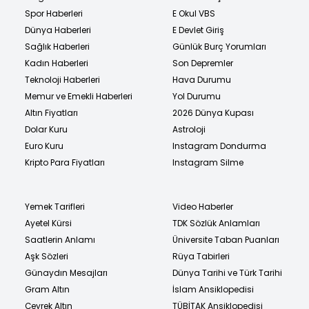
Spor Haberleri
E Okul VBS
Dünya Haberleri
E Devlet Giriş
Sağlık Haberleri
Günlük Burç Yorumları
Kadın Haberleri
Son Depremler
Teknoloji Haberleri
Hava Durumu
Memur ve Emekli Haberleri
Yol Durumu
Altın Fiyatları
2026 Dünya Kupası
Dolar Kuru
Astroloji
Euro Kuru
Instagram Dondurma
Kripto Para Fiyatları
Instagram Silme
Yemek Tarifleri
Video Haberler
Ayetel Kürsi
TDK Sözlük Anlamları
Saatlerin Anlamı
Üniversite Taban Puanları
Aşk Sözleri
Rüya Tabirleri
Günaydın Mesajları
Dünya Tarihi ve Türk Tarihi
Gram Altın
İslam Ansiklopedisi
Çeyrek Altın
TÜBİTAK Ansiklopedisi