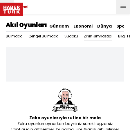
Canlı
Akıl Oyunları
Gündem
Ekonomi
Dünya
Spor
Zihin Jimnastiği
Bulmaca
Çengel Bulmaca
Sudoku
Bilgi Te
Zeka oyunlarıyla rutine bir mola
Zeka oyunları oynarken beyniniz sürekli egzersiz
yaptığı için alzheimer, bunama, unutkanlık gibi bilişsel