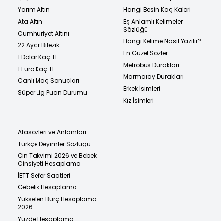
Yarım Altın
Hangi Besin Kaç Kalori
Ata Altın
Eş Anlamlı Kelimeler
Sözlüğü
Cumhuriyet Altını
Hangi Kelime Nasıl Yazılır?
22 Ayar Bilezik
En Güzel Sözler
1 Dolar Kaç TL
Metrobüs Durakları
1 Euro Kaç TL
Marmaray Durakları
Canlı Maç Sonuçları
Erkek İsimleri
Süper Lig Puan Durumu
Kız İsimleri
Atasözleri ve Anlamları
Türkçe Deyimler Sözlüğü
Çin Takvimi 2026 ve Bebek
Cinsiyeti Hesaplama
İETT Sefer Saatleri
Gebelik Hesaplama
Yükselen Burç Hesaplama
2026
Yüzde Hesaplama