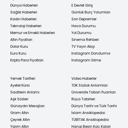
Dünya Haberleri
E Devlet Giriş
Sağlık Haberleri
Günlük Burç Yorumları
Kadın Haberleri
Son Depremler
Teknoloji Haberleri
Hava Durumu
Memur ve Emekli Haberleri
Yol Durumu
Altın Fiyatları
Sinema Rehberi
Dolar Kuru
TV Yayın Akışı
Euro Kuru
Instagram Dondurma
Kripto Para Fiyatları
Instagram Silme
Yemek Tarifleri
Video Haberler
Ayetel Kürsi
TDK Sözlük Anlamları
Saatlerin Anlamı
Üniversite Taban Puanları
Aşk Sözleri
Rüya Tabirleri
Günaydın Mesajları
Dünya Tarihi ve Türk Tarihi
Gram Altın
İslam Ansiklopedisi
Çeyrek Altın
TÜBİTAK Ansiklopedisi
Yarım Altın
Hangi Besin Kaç Kalori