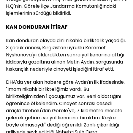
H.Ç'nin, Görele İlçe Jandarma Komutanlığındaki
işlemlerinin sürdüğü bildirildi.
KAN DONDURAN İTİRAF
Kan donduran olayda dini nikahla birliktelik yaşadığı,
3 çocuk annesi, Kırgızistan uyruklu Keremet
Nyshanova'yı öldürdükten sonra yol kenarına attığı
iddiasıyla gözaltına alınan Metin Aydın, sorgusunda
kıskançlık nedeniyle cinayeti işlediğini itiraf etti.
DHA'da yer alan habere göre Aydın'ın ilk ifadesinde,
"İmam nikahlı birlikteliğimiz vardı. Bu
birlikteliğimizden 1 çocuğumuz var. Beni aldattığını
öğrenince öfkelendim. Cinayet sonrası cesedi
araçla Tirebolu'dan Görele'ye, 7 kilometre mesafe
gelerek getirim ve yol kenarına bıraktım. Keşke
böyle olmasaydı" dediği öğrenildi. Zanlı, çıkarıldığı
adliyede sevk edildiği Nöbetçi Sulh Ceza