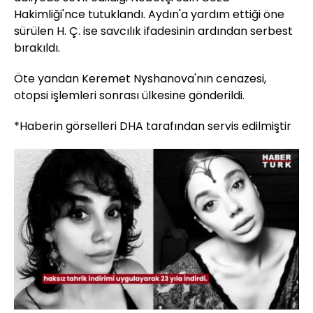
Hakimliği'nce tutuklandı. Aydın'a yardım ettiği öne
sürülen H. Ç. ise savcılık ifadesinin ardından serbest
bırakıldı.
Öte yandan Keremet Nyshanova'nın cenazesi,
otopsi işlemleri sonrası ülkesine gönderildi.
*Haberin görselleri DHA tarafından servis edilmiştir
Yüklendi
:
76.82%
Sesi
Oynatma
Aç
Hızı