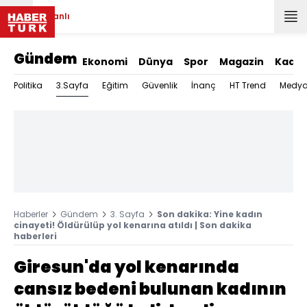
Canlı
Gündem
Ekonomi
Dünya
Spor
Magazin
Kadın
3.Sayfa
Politika
Eğitim
Güvenlik
İnanç
HT Trend
Medy
Haberler
Gündem
3. Sayfa
Son dakika: Yine kadın
cinayeti! Öldürülüp yol kenarına atıldı | Son dakika
haberleri
Giresun'da yol kenarında
cansız bedeni bulunan kadının