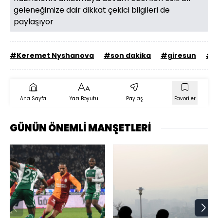
geleneğimize dair dikkat çekici bilgileri de
paylaşıyor
#Keremet Nyshanova
#son dakika
#giresun
#S
Ana Sayfa
Yazı Boyutu
Paylaş
Favoriler
GÜNÜN ÖNEMLİ MANŞETLERİ