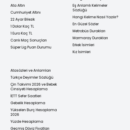
Ata Altın
Eş Anlamlı Kelimeler
Sözlüğü
Cumhuriyet Altını
Hangi Kelime Nasıl Yazılır?
22 Ayar Bilezik
En Güzel Sözler
1 Dolar Kaç TL
Metrobüs Durakları
1 Euro Kaç TL
Marmaray Durakları
Canlı Maç Sonuçları
Erkek İsimleri
Süper Lig Puan Durumu
Kız İsimleri
Atasözleri ve Anlamları
Türkçe Deyimler Sözlüğü
Çin Takvimi 2026 ve Bebek
Cinsiyeti Hesaplama
İETT Sefer Saatleri
Gebelik Hesaplama
Yükselen Burç Hesaplama
2026
Yüzde Hesaplama
Geçmiş Döviz Fiyatları