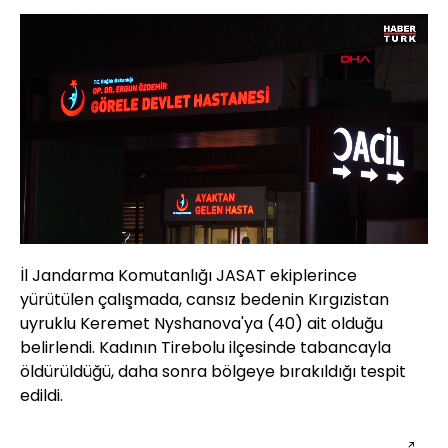
Yüklendi
:
40.53%
Sesi
Oynatma
720
Aç
Hızı
İl Jandarma Komutanlığı JASAT ekiplerince
yürütülen çalışmada, cansız bedenin Kırgızistan
uyruklu Keremet Nyshanova'ya (40) ait olduğu
belirlendi. Kadının Tirebolu ilçesinde tabancayla
öldürüldüğü, daha sonra bölgeye bırakıldığı tespit
edildi.