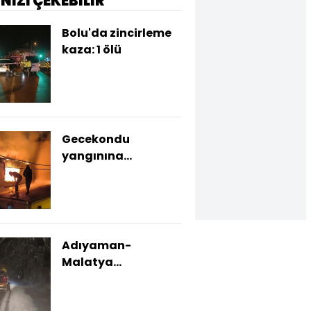
İNİZİ ÇEKEBİLİR
Bolu'da zincirleme
kaza: 1 ölü
Gecekondu
yangınına
damacanalı
müdahale
Adıyaman-
Malatya
karayolunda
ulaşıma kar engeli