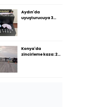
Aydın'da
uyuşturucuya 3
tutuklama
Konya'da
zincirleme kaza: 2
ölü, 1 yaralı