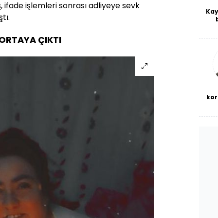
 ifade işlemleri sonrası adliyeye sevk
Kay
tı.
De
haf
 ORTAYA ÇIKTI
a
bl
kor