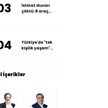
03
İstinat duvarı
çöktü: 8 araç
hurdaya döndü
04
Türkiye'de "tek
kişilik yaşam"
artıyor
l İçerikler