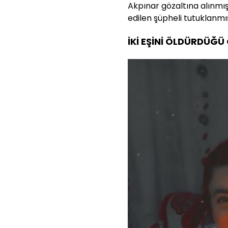
Akpınar gözaltına alınmış,
edilen şüpheli tutuklanmış
İKİ EŞİNİ ÖLDÜRDÜĞÜ