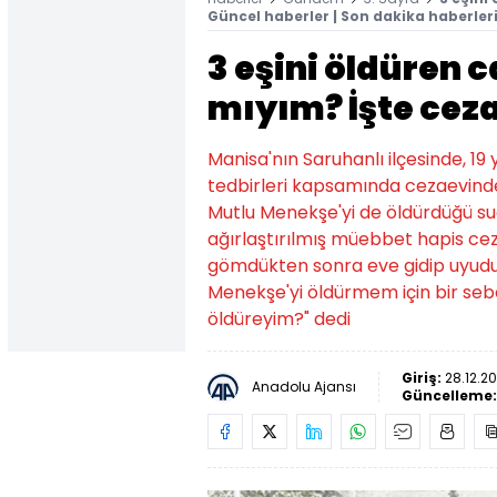
Güncel haberler | Son dakika haberler
3 eşini öldüren 
mıyım? İşte ceza
Manisa'nın Saruhanlı ilçesinde, 19 
tedbirleri kapsamında cezaevinden
Mutlu Menekşe'yi de öldürdüğü su
ağırlaştırılmış müebbet hapis cez
gömdükten sonra eve gidip uyudu
Menekşe'yi öldürmem için bir se
öldüreyim?" dedi
Giriş:
28.12.20
Anadolu Ajansı
Güncelleme