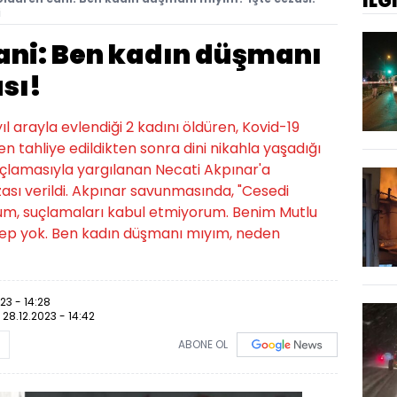
İLG
i
cani: Ben kadın düşmanı
sı!
yıl arayla evlendiği 2 kadını öldüren, Kovid-19
 tahliye edildikten sonra dini nikahla yaşadığı
çlamasıyla yargılanan Necati Akpınar'a
ası verildi. Akpınar savunmasında, "Cesedi
m, suçlamaları kabul etmiyorum. Benim Mutlu
bep yok. Ben kadın düşmanı mıyım, neden
23 - 14:28
:
28.12.2023 - 14:42
ABONE OL