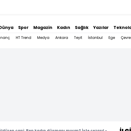
Dünya
Spor
Magazin
Kadın
Sağlık
Yazılar
Teknolo
İnanç
HT Trend
Medya
Ankara
Teyit
İstanbul
Ege
Çevre
 öldüren cani: Ben kadın düşmanı mıyım? İşte cezası! -