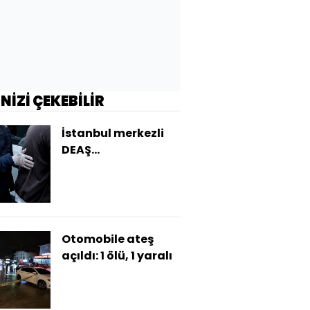
İNİZİ ÇEKEBİLİR
İstanbul merkezli
DEAŞ
operasyonunda 33
tutuklama
Otomobile ateş
açıldı: 1 ölü, 1 yaralı