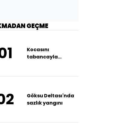
KMADAN GEÇME
01
Kocasını
tabancayla
öldürdü
02
Göksu Deltası'nda
sazlık yangını