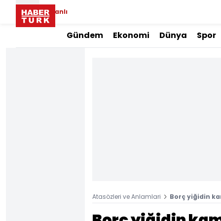
Canlı
Gündem
Ekonomi
Dünya
Spor
Atasözleri ve Anlamlari
Borç yiğidin k
Borç yiğidin ka