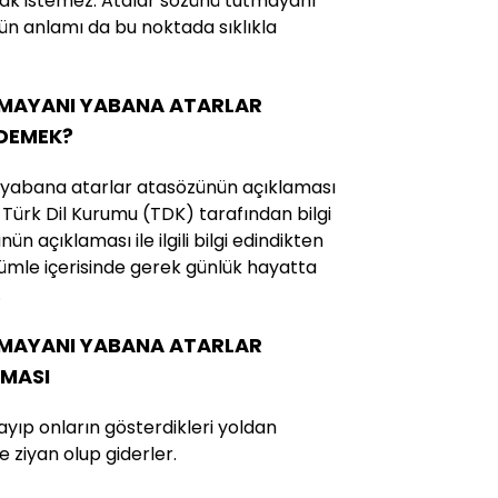
ak istemez. Atalar sözünü tutmayanı
n anlamı da bu noktada sıklıkla
MAYANI YABANA ATARLAR
 DEMEK?
 yabana atarlar atasözünün açıklaması
li Türk Dil Kurumu (TDK) tarafından bilgi
ün açıklaması ile ilgili bilgi edindikten
mle içerisinde gerek günlük hayatta
.
MAYANI YABANA ATARLAR
MASI
yıp onların gösterdikleri yoldan
 ziyan olup giderler.