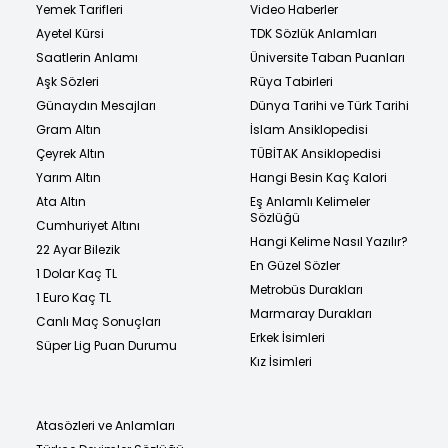
Yemek Tarifleri
Video Haberler
Ayetel Kürsi
TDK Sözlük Anlamları
Saatlerin Anlamı
Üniversite Taban Puanları
Aşk Sözleri
Rüya Tabirleri
Günaydın Mesajları
Dünya Tarihi ve Türk Tarihi
Gram Altın
İslam Ansiklopedisi
Çeyrek Altın
TÜBİTAK Ansiklopedisi
Yarım Altın
Hangi Besin Kaç Kalori
Ata Altın
Eş Anlamlı Kelimeler
Sözlüğü
Cumhuriyet Altını
Hangi Kelime Nasıl Yazılır?
22 Ayar Bilezik
En Güzel Sözler
1 Dolar Kaç TL
Metrobüs Durakları
1 Euro Kaç TL
Marmaray Durakları
Canlı Maç Sonuçları
Erkek İsimleri
Süper Lig Puan Durumu
Kız İsimleri
Atasözleri ve Anlamları