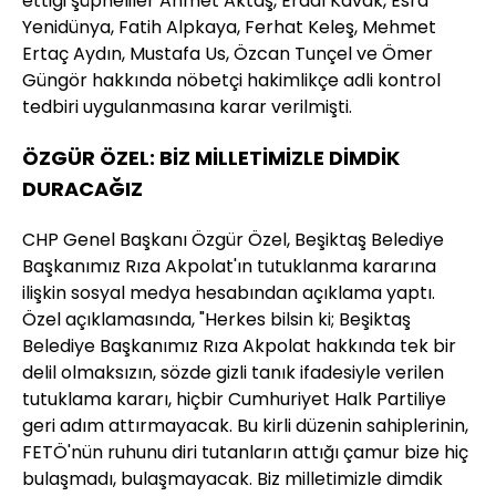
ettiği şüpheliler Ahmet Aktaş, Erdal Kavak, Esra
Yenidünya, Fatih Alpkaya, Ferhat Keleş, Mehmet
Ertaç Aydın, Mustafa Us, Özcan Tunçel ve Ömer
Güngör hakkında nöbetçi hakimlikçe adli kontrol
tedbiri uygulanmasına karar verilmişti.
ÖZGÜR ÖZEL: BİZ MİLLETİMİZLE DİMDİK
DURACAĞIZ
CHP Genel Başkanı Özgür Özel, Beşiktaş Belediye
Başkanımız Rıza Akpolat'ın tutuklanma kararına
ilişkin sosyal medya hesabından açıklama yaptı.
Özel açıklamasında, "Herkes bilsin ki; Beşiktaş
Belediye Başkanımız Rıza Akpolat hakkında tek bir
delil olmaksızın, sözde gizli tanık ifadesiyle verilen
tutuklama kararı, hiçbir Cumhuriyet Halk Partiliye
geri adım attırmayacak. Bu kirli düzenin sahiplerinin,
FETÖ'nün ruhunu diri tutanların attığı çamur bize hiç
bulaşmadı, bulaşmayacak. Biz milletimizle dimdik