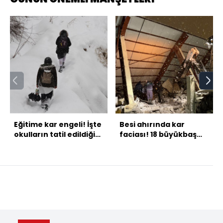
Eğitime kar engeli! İşte
Besi ahırında kar
okulların tatil edildiği
faciası! 18 büyükbaş
iller...
öldü