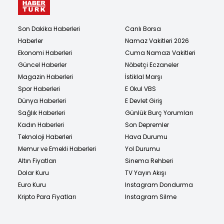
Son Dakika Haberleri
Canlı Borsa
Haberler
Namaz Vakitleri 2026
Ekonomi Haberleri
Cuma Namazı Vakitleri
Güncel Haberler
Nöbetçi Eczaneler
Magazin Haberleri
İstiklal Marşı
Spor Haberleri
E Okul VBS
Dünya Haberleri
E Devlet Giriş
Sağlık Haberleri
Günlük Burç Yorumları
Kadın Haberleri
Son Depremler
Teknoloji Haberleri
Hava Durumu
Memur ve Emekli Haberleri
Yol Durumu
Altın Fiyatları
Sinema Rehberi
Dolar Kuru
TV Yayın Akışı
Euro Kuru
Instagram Dondurma
Kripto Para Fiyatları
Instagram Silme