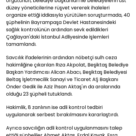
örgütünün, belediye başkanları ile belediyelerin üst
düzey yöneticilerine rüşvet vererek ihaleleri
organize ettiği iddiasıyla yürütülen soruşturmada, 40
şüphelinin Bayrampaşa Devlet Hastanesindeki
sağlık kontrolünün ardından sevk edildikleri
Çağlayan'daki İstanbul Adliyesinde işlemleri
tamamlandı.
Savcılık ifadelerinin ardından nöbetçi sulh ceza
hakimliğine çıkarılan Rıza Akpolat, Beşiktaş Belediye
Başkan Yardımcısı Alican Abacı, Beşiktaş Belediyesi
Beltaş İşletmecilik Sanayi ve Ticaret AŞ Başkanı
Önder Gedik ile Aziz İhsan Aktaş'ın da aralarında
olduğu 23 şüpheli tutuklandı.
Hakimlik, 8 zanlının ise adli kontrol tedbiri
uygulanarak serbest bırakılmasını kararlaştırdı.
Ayrıca savcılığın adli kontrol uygulanmasını talep
ettiği şüpheliler Ahmet Aktaş, Erdal Kavak, Esra