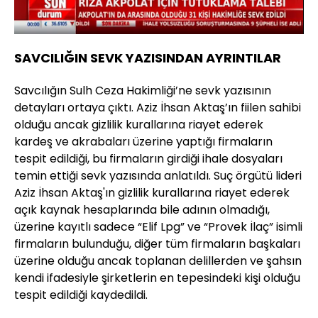
8.85%
Sesi
Oynatma
Aç
Hızı
SAVCILIĞIN SEVK YAZISINDAN AYRINTILAR
Savcılığın Sulh Ceza Hakimliği’ne sevk yazısının
detayları ortaya çıktı. Aziz İhsan Aktaş’ın fiilen sahibi
olduğu ancak gizlilik kurallarına riayet ederek
kardeş ve akrabaları üzerine yaptığı firmaların
tespit edildiği, bu firmaların girdiği ihale dosyaları
temin ettiği sevk yazısında anlatıldı. Suç örgütü lideri
Aziz İhsan Aktaş'ın gizlilik kurallarına riayet ederek
açık kaynak hesaplarında bile adının olmadığı,
üzerine kayıtlı sadece “Elif Lpg” ve “Provek İlaç” isimli
firmaların bulunduğu, diğer tüm firmaların başkaları
üzerine olduğu ancak toplanan delillerden ve şahsın
kendi ifadesiyle şirketlerin en tepesindeki kişi olduğu
tespit edildiği kaydedildi.