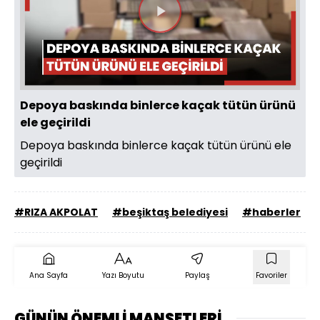
Videoyu
Oynat
Depoya baskında binlerce kaçak tütün ürünü
ele geçirildi
Depoya baskında binlerce kaçak tütün ürünü ele
geçirildi
#RIZA AKPOLAT
#beşiktaş belediyesi
#haberler
Ana Sayfa
Yazı Boyutu
Paylaş
Favoriler
GÜNÜN ÖNEMLİ MANŞETLERİ