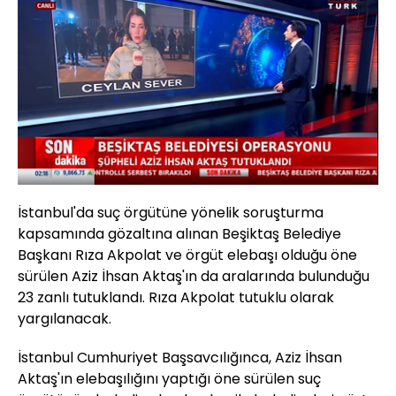
Yüklendi
:
4.11%
Sesi
Oynatma
Aç
Hızı
İstanbul'da suç örgütüne yönelik soruşturma
kapsamında gözaltına alınan Beşiktaş Belediye
Başkanı Rıza Akpolat ve örgüt elebaşı olduğu öne
sürülen Aziz İhsan Aktaş'ın da aralarında bulunduğu
23 zanlı tutuklandı. Rıza Akpolat tutuklu olarak
yargılanacak.
İstanbul Cumhuriyet Başsavcılığınca, Aziz İhsan
Aktaş'ın elebaşılığını yaptığı öne sürülen suç