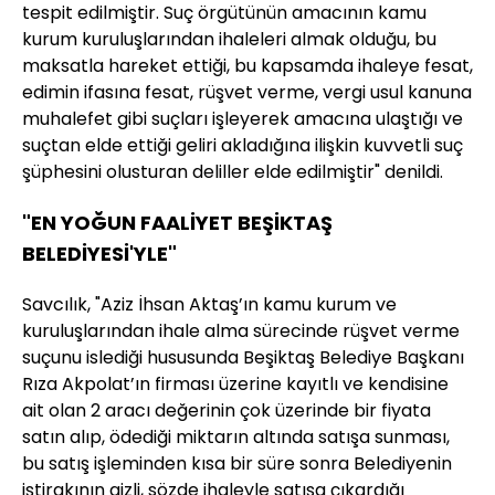
tespit edilmiştir. Suç örgütünün amacının kamu
kurum kuruluşlarından ihaleleri almak olduğu, bu
maksatla hareket ettiği, bu kapsamda ihaleye fesat,
edimin ifasına fesat, rüşvet verme, vergi usul kanuna
muhalefet gibi suçları işleyerek amacına ulaştığı ve
suçtan elde ettiği geliri akladığına ilişkin kuvvetli suç
şüphesini olusturan deliller elde edilmiştir" denildi.
"EN YOĞUN FAALİYET BEŞİKTAŞ
BELEDİYESİ'YLE"
Savcılık, "Aziz İhsan Aktaş’ın kamu kurum ve
kuruluşlarından ihale alma sürecinde rüşvet verme
suçunu islediği hususunda Beşiktaş Belediye Başkanı
Rıza Akpolat’ın firması üzerine kayıtlı ve kendisine
ait olan 2 aracı değerinin çok üzerinde bir fiyata
satın alıp, ödediği miktarın altında satışa sunması,
bu satış işleminden kısa bir süre sonra Belediyenin
iştirakının gizli, sözde ihaleyle satışa çıkardığı