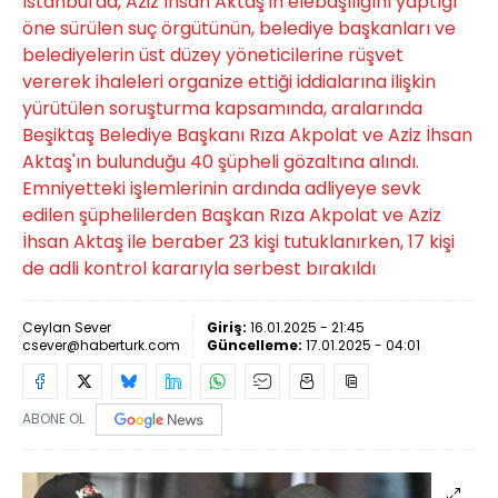
İstanbul'da, Aziz İhsan Aktaş'ın elebaşılığını yaptığı
öne sürülen suç örgütünün, belediye başkanları ve
belediyelerin üst düzey yöneticilerine rüşvet
vererek ihaleleri organize ettiği iddialarına ilişkin
yürütülen soruşturma kapsamında, aralarında
Beşiktaş Belediye Başkanı Rıza Akpolat ve Aziz İhsan
Aktaş'ın bulunduğu 40 şüpheli gözaltına alındı.
Emniyetteki işlemlerinin ardında adliyeye sevk
edilen şüphelilerden Başkan Rıza Akpolat ve Aziz
İhsan Aktaş ile beraber 23 kişi tutuklanırken, 17 kişi
de adli kontrol kararıyla serbest bırakıldı
Ceylan Sever
Giriş:
16.01.2025 - 21:45
csever@haberturk.com
Güncelleme:
17.01.2025 - 04:01
ABONE OL