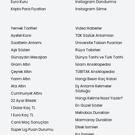
Euro Kuru
Instagram Dondurma
Kripto Para Fiyatları
Instagram Silme
Yemek Tarifleri
Video Haberler
Ayetel Kürsi
TDK Sözlük Anlamları
Saatlerin Anlamı
Üniversite Taban Puanları
Aşk Sözleri
Rüya Tabirleri
Günaydın Mesajları
Dünya Tarihi ve Türk Tarihi
Gram Altın
İslam Ansiklopedisi
Çeyrek Altın
TÜBİTAK Ansiklopedisi
Yarım Altın
Hangi Besin Kaç Kalori
Ata Altın
Eş Anlamlı Kelimeler
Sözlüğü
Cumhuriyet Altını
Hangi Kelime Nasıl Yazılır?
22 Ayar Bilezik
En Güzel Sözler
1 Dolar Kaç TL
Metrobüs Durakları
1 Euro Kaç TL
Marmaray Durakları
Canlı Maç Sonuçları
Erkek İsimleri
Süper Lig Puan Durumu
Kız İsimleri