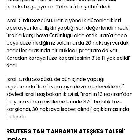
harekete geçiyoruz. Tahran'ı boşaltın" dedi.
İsrail Ordu Sözcüsü, İran'a yönelik düzenledikleri
operasyonlara ilişkin yaptığı son değerlendirmede,
"İran'a karşı hava üstünlüğü elde ettik. İran'a gece
boyu düzenlediğimiz saldırılarda 20 noktayı vurduk,
hedefler arasında bir nükleer program da var.
Karadan karaya füze kapasitesinin 3'te 1'i yok edildi"
dedi.
İsrail Ordu Sözcüsü, de gün içinde yaptığı
açıklamada "İran'ı vurmaya devam edeceklerini"
söyledi İsrail Başbakanlık Ofisi, "İran'ın 13 Haziran'dan
bu yana süren misillemelerinde 370 balistik füze
karşılandı, 30 noktaya isabet alındı" açıklamasında
bulundu.
REUTERS'TAN 'TAHRAN'IN ATEŞKES TALEBİ'
İDDİASI