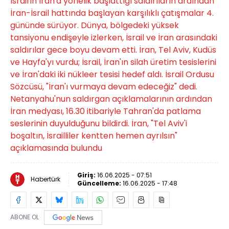
İsrail'in İran'a yönelik başlattığı saldırıların ardından
İran-İsrail hattında başlayan karşılıklı çatışmalar 4.
gününde sürüyor. Dünya, bölgedeki yüksek
tansiyonu endişeyle izlerken, İsrail ve İran arasındaki
saldırılar gece boyu devam etti. İran, Tel Aviv, Kudüs
ve Hayfa'yı vurdu; İsrail, İran'ın silah üretim tesislerini
ve İran'daki iki nükleer tesisi hedef aldı. İsrail Ordusu
Sözcüsü, "İran'ı vurmaya devam edeceğiz" dedi.
Netanyahu'nun saldırgan açıklamalarının ardından
İran medyası, 16.30 itibariyle Tahran'da patlama
seslerinin duyulduğunu bildirdi. İran, "Tel Aviv'i
boşaltın, İsrailliler kentten hemen ayrılsın"
açıklamasında bulundu
Giriş:
16.06.2025 - 07:51
Habertürk
Güncelleme:
16.06.2025 - 17:48
ABONE OL