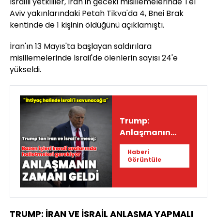
İsrailli yetkililer, İran'ın geceki misillemelerinde Tel
Aviv yakınlarındaki Petah Tikva'da 4, Bnei Brak
kentinde de 1 kişinin öldüğünü açıklamıştı.
İran'ın 13 Mayıs'ta başlayan saldırılara
misillemelerinde İsrail'de ölenlerin sayısı 24'e
yükseldi.
Trump:
Anlaşmanın
zamanı geldi
Haberi
Görüntüle
TRUMP: İRAN VE İSRAİL ANLAŞMA YAPMALI