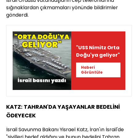
İsrail Ordusu vatandaşların cep telefonlarına
sığınaklardan çıkmamaları yönünde bildirimler
gönderdi.
"USS Nimitz Orta
Doğu'ya geliyor"
Haberi
Görüntüle
KATZ: TAHRAN'DA YAŞAYANLAR BEDELİNİ
ÖDEYECEK
İsrail Savunma Bakanı Yisrael Katz, İran'ın İsrail'de
"sivilleri hedef aldığını ve bunun bedelini Tahran