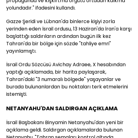
propaganda ve kışkırtma örgütü ortadan kalkma
yolundadır." ifadesini kullandı.
Gazze Şeridi ve Lübnan'da binlerce kişiyi zorla
yerinden eden İsrail ordusu, 13 Haziran'da İran'a karşı
başlattığı saldırıların ardından bugün ilk kez
Tahran'da bir bölge için sözde "tahliye emri"
yayınlamıştı.
İsrail Ordu Sözcüsü Avichay Adraee, X hesabından
yaptığı açıklamada, bir harita paylaşarak,
Tahran'daki "3 numaralı bölgede" yaşayanlar ve
burada bulunanlardan bu noktaları terk etmelerini
istemişti.
NETANYAHU'DAN SALDIRGAN AÇIKLAMA
İsrail Başbakanı Binyamin Netanyahu'dan yeni bir
açıklama geldi. Saldırgan açıklamalarda bulunan
Netanyahu, "Tahran semaları kontrol altında,