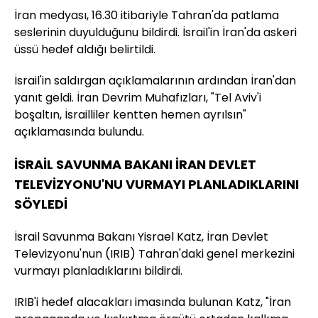
İran medyası, 16.30 itibariyle Tahran'da patlama
seslerinin duyulduğunu bildirdi. İsrail'in İran'da askeri
üssü hedef aldığı belirtildi.
İsrail'in saldırgan açıklamalarının ardından İran'dan
yanıt geldi. İran Devrim Muhafızları, "Tel Aviv'i
boşaltın, İsrailliler kentten hemen ayrılsın"
açıklamasında bulundu.
İSRAİL SAVUNMA BAKANI İRAN DEVLET
TELEVİZYONU'NU VURMAYI PLANLADIKLARINI
SÖYLEDİ
İsrail Savunma Bakanı Yisrael Katz, İran Devlet
Televizyonu'nun (IRIB) Tahran'daki genel merkezini
vurmayı planladıklarını bildirdi.
IRIB'i hedef alacakları imasında bulunan Katz, "İran