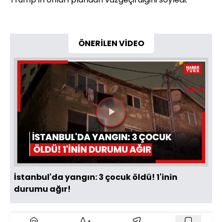
ÖNERİLEN VİDEO
Videoyu
Oynat
İstanbul'da yangın: 3 çocuk öldü! 1'inin
durumu ağır!