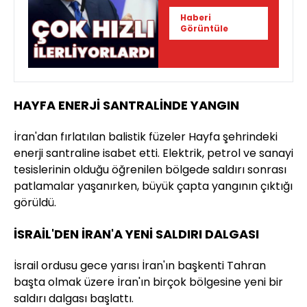
holokost
Haberi
yaşamayacağız
Görüntüle
HAYFA ENERJİ SANTRALİNDE YANGIN
İran'dan fırlatılan balistik füzeler Hayfa şehrindeki
enerji santraline isabet etti. Elektrik, petrol ve sanayi
tesislerinin olduğu öğrenilen bölgede saldırı sonrası
patlamalar yaşanırken, büyük çapta yangının çıktığı
görüldü.
İSRAİL'DEN İRAN'A YENİ SALDIRI DALGASI
İsrail ordusu gece yarısı İran'ın başkenti Tahran
başta olmak üzere İran'ın birçok bölgesine yeni bir
saldırı dalgası başlattı.