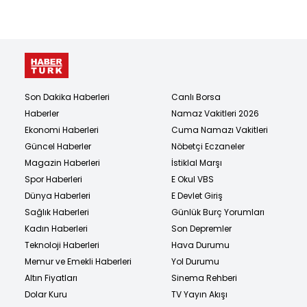
Son Dakika Haberleri
Canlı Borsa
Haberler
Namaz Vakitleri 2026
Ekonomi Haberleri
Cuma Namazı Vakitleri
Güncel Haberler
Nöbetçi Eczaneler
Magazin Haberleri
İstiklal Marşı
Spor Haberleri
E Okul VBS
Dünya Haberleri
E Devlet Giriş
Sağlık Haberleri
Günlük Burç Yorumları
Kadın Haberleri
Son Depremler
Teknoloji Haberleri
Hava Durumu
Memur ve Emekli Haberleri
Yol Durumu
Altın Fiyatları
Sinema Rehberi
Dolar Kuru
TV Yayın Akışı