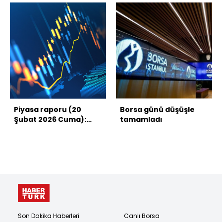
Piyasa raporu (20
Borsa günü düşüşle
Şubat 2026 Cuma):
tamamladı
Borsa, dolar, altın ve
kripto paralarda son
durum
Son Dakika Haberleri
Canlı Borsa