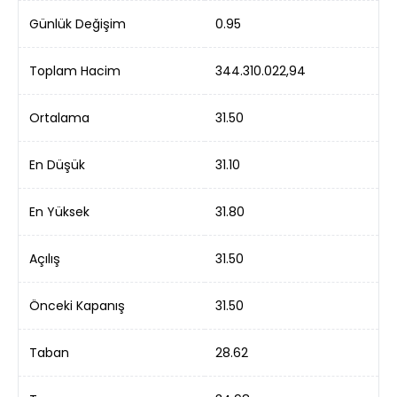
Günlük Değişim
0.95
Toplam Hacim
344.310.022,94
Ortalama
31.50
En Düşük
31.10
En Yüksek
31.80
Açılış
31.50
Önceki Kapanış
31.50
Taban
28.62