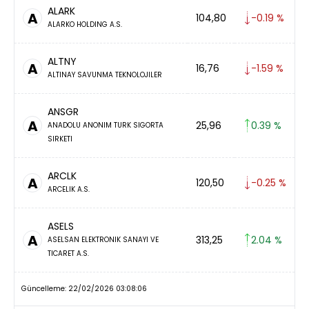
ALARK
A
104,80
-0.19 %
ALARKO HOLDING A.S.
ALTNY
A
16,76
-1.59 %
ALTINAY SAVUNMA TEKNOLOJILER
ANSGR
A
25,96
0.39 %
ANADOLU ANONIM TURK SIGORTA
SIRKETI
ARCLK
A
120,50
-0.25 %
ARCELIK A.S.
ASELS
A
313,25
2.04 %
ASELSAN ELEKTRONIK SANAYI VE
TICARET A.S.
Güncelleme: 22/02/2026 03:08:06