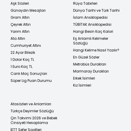
Aşk Sözleri
Rüya Tabirleri
Günaydın Mesajları
Dünya Tarihi ve Türk Tarihi
Gram Altın
İslam Ansiklopedisi
Çeyrek Altın
TÜBİTAK Ansiklopedisi
Yarım Altın
Hangi Besin Kaç Kalori
Ata Altın
Eş Anlamlı Kelimeler
Sözlüğü
Cumhuriyet Altını
Hangi Kelime Nasıl Yazılır?
22 Ayar Bilezik
En Güzel Sözler
1 Dolar Kaç TL
Metrobüs Durakları
1 Euro Kaç TL
Marmaray Durakları
Canlı Maç Sonuçları
Erkek İsimleri
Süper Lig Puan Durumu
Kız İsimleri
Atasözleri ve Anlamları
Türkçe Deyimler Sözlüğü
Çin Takvimi 2026 ve Bebek
Cinsiyeti Hesaplama
İETT Sefer Saatleri