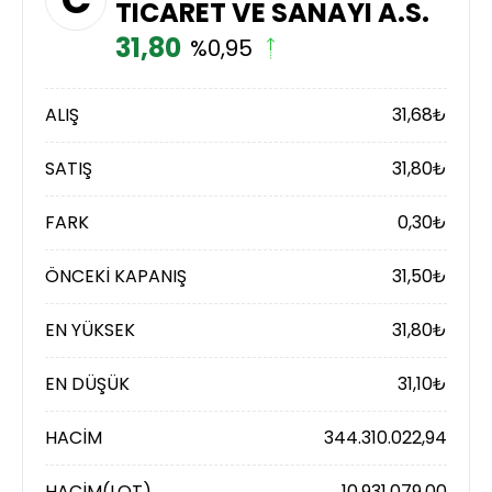
TICARET VE SANAYI A.S.
31,80
%0,95
ALIŞ
31,68
₺
SATIŞ
31,80
₺
FARK
0,30
₺
ÖNCEKİ KAPANIŞ
31,50
₺
EN YÜKSEK
31,80
₺
EN DÜŞÜK
31,10
₺
HACİM
344.310.022,94
HACİM(LOT)
10.931.079,00