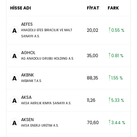
HİSSE ADI
FİYAT
FARK
AEFES
A
20,02
0.55 %
ANADOLU EFES BIRACILIK VE MALT
SANAYII A.S.
AGHOL
A
35,00
0.81 %
AG ANADOLU GRUBU HOLDING A.S.
AKBNK
A
88,35
1.55 %
AKBANK T.A.S.
AKSA
A
11,26
5.33 %
AKSA AKRILIK KIMYA SANAYII A.S.
AKSEN
A
70,60
3.44 %
AKSA ENERJI URETIM A.S.