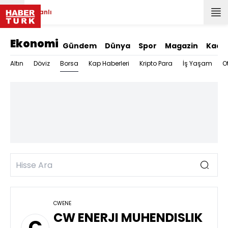
Canlı
Ekonomi
Gündem
Dünya
Spor
Magazin
Kadı
Borsa
Altın
Döviz
Kap Haberleri
Kripto Para
İş Yaşam
O
CWENE
CW ENERJI MUHENDISLIK
C