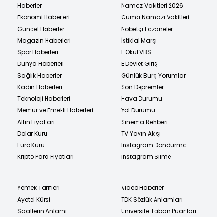
Haberler
Namaz Vakitleri 2026
Ekonomi Haberleri
Cuma Namazı Vakitleri
Güncel Haberler
Nöbetçi Eczaneler
Magazin Haberleri
İstiklal Marşı
Spor Haberleri
E Okul VBS
Dünya Haberleri
E Devlet Giriş
Sağlık Haberleri
Günlük Burç Yorumları
Kadın Haberleri
Son Depremler
Teknoloji Haberleri
Hava Durumu
Memur ve Emekli Haberleri
Yol Durumu
Altın Fiyatları
Sinema Rehberi
Dolar Kuru
TV Yayın Akışı
Euro Kuru
Instagram Dondurma
Kripto Para Fiyatları
Instagram Silme
Yemek Tarifleri
Video Haberler
Ayetel Kürsi
TDK Sözlük Anlamları
Saatlerin Anlamı
Üniversite Taban Puanları