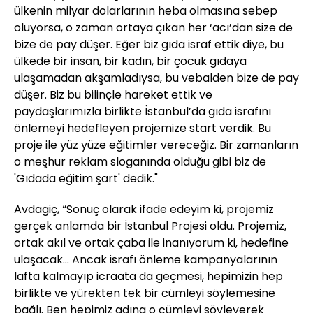
ülkenin milyar dolarlarının heba olmasına sebep
oluyorsa, o zaman ortaya çıkan her ‘acı’dan size de
bize de pay düşer. Eğer biz gıda israf ettik diye, bu
ülkede bir insan, bir kadın, bir çocuk gıdaya
ulaşamadan akşamladıysa, bu vebalden bize de pay
düşer. Biz bu bilinçle hareket ettik ve
paydaşlarımızla birlikte İstanbul’da gıda israfını
önlemeyi hedefleyen projemize start verdik. Bu
proje ile yüz yüze eğitimler vereceğiz. Bir zamanların
o meşhur reklam sloganında olduğu gibi biz de
'Gıdada eğitim şart' dedik."
Avdagiç, “Sonuç olarak ifade edeyim ki, projemiz
gerçek anlamda bir İstanbul Projesi oldu. Projemiz,
ortak akıl ve ortak çaba ile inanıyorum ki, hedefine
ulaşacak… Ancak israfı önleme kampanyalarının
lafta kalmayıp icraata da geçmesi, hepimizin hep
birlikte ve yürekten tek bir cümleyi söylemesine
bağlı. Ben hepimiz adına o cümleyi söyleyerek