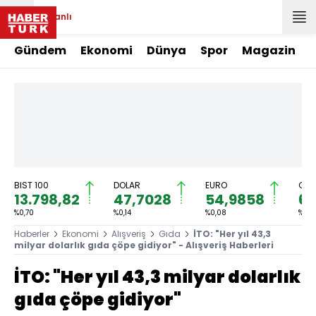
Canlı
Gündem
Ekonomi
Dünya
Spor
Magazin
BIST 100
DOLAR
EURO
GRA
13.798,82
47,7028
54,9858
6.
%0,70
%0,14
%0,08
%0,4
Haberler
Ekonomi
Alışveriş
Gıda
İTO: "Her yıl 43,3
milyar dolarlık gıda çöpe gidiyor" - Alışveriş Haberleri
İTO: "Her yıl 43,3 milyar dolarlık
gıda çöpe gidiyor"