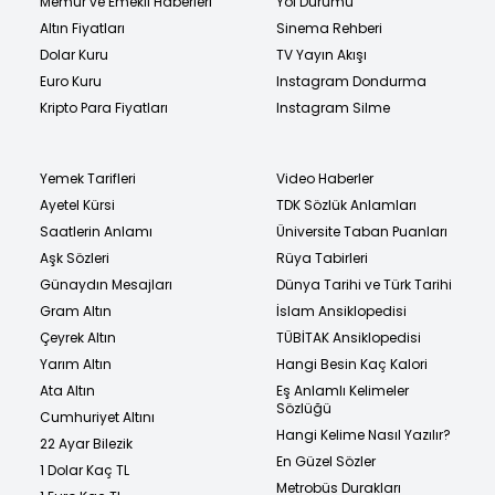
Memur ve Emekli Haberleri
Yol Durumu
Altın Fiyatları
Sinema Rehberi
Dolar Kuru
TV Yayın Akışı
Euro Kuru
Instagram Dondurma
Kripto Para Fiyatları
Instagram Silme
Yemek Tarifleri
Video Haberler
Ayetel Kürsi
TDK Sözlük Anlamları
Saatlerin Anlamı
Üniversite Taban Puanları
Aşk Sözleri
Rüya Tabirleri
Günaydın Mesajları
Dünya Tarihi ve Türk Tarihi
Gram Altın
İslam Ansiklopedisi
Çeyrek Altın
TÜBİTAK Ansiklopedisi
Yarım Altın
Hangi Besin Kaç Kalori
Ata Altın
Eş Anlamlı Kelimeler
Sözlüğü
Cumhuriyet Altını
Hangi Kelime Nasıl Yazılır?
22 Ayar Bilezik
En Güzel Sözler
1 Dolar Kaç TL
Metrobüs Durakları