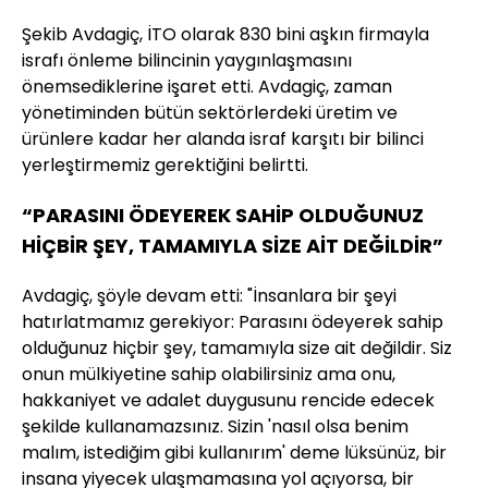
Şekib Avdagiç, İTO olarak 830 bini aşkın firmayla
israfı önleme bilincinin yaygınlaşmasını
önemsediklerine işaret etti. Avdagiç, zaman
yönetiminden bütün sektörlerdeki üretim ve
ürünlere kadar her alanda israf karşıtı bir bilinci
yerleştirmemiz gerektiğini belirtti.
“PARASINI ÖDEYEREK SAHİP OLDUĞUNUZ
HİÇBİR ŞEY, TAMAMIYLA SİZE AİT DEĞİLDİR”
Avdagiç, şöyle devam etti: "İnsanlara bir şeyi
hatırlatmamız gerekiyor: Parasını ödeyerek sahip
olduğunuz hiçbir şey, tamamıyla size ait değildir. Siz
onun mülkiyetine sahip olabilirsiniz ama onu,
hakkaniyet ve adalet duygusunu rencide edecek
şekilde kullanamazsınız. Sizin 'nasıl olsa benim
malım, istediğim gibi kullanırım' deme lüksünüz, bir
insana yiyecek ulaşmamasına yol açıyorsa, bir