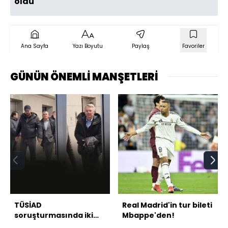
oldu
Ana Sayfa
Yazı Boyutu
Paylaş
Favoriler
GÜNÜN ÖNEMLİ MANŞETLERİ
TÜSİAD
Real Madrid'in tur bileti
soruşturmasında iki
Mbappe'den!
isim serbest bırakıldı