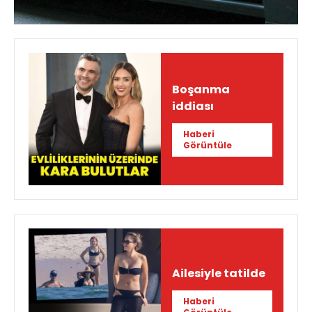
Boşanma
iddiası
Haberi
Görüntüle
Ailesiyle tatilde
Haberi