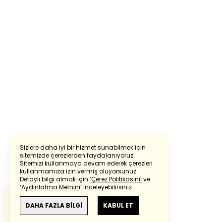
Sizlere daha iyi bir hizmet sunabilmek için
sitemizde çerezlerden faydalanıyoruz.
Sitemizi kullanmaya devam ederek çerezleri
Powered by
Translate
kullanmamıza izin vermiş oluyorsunuz.
Detaylı bilgi almak için
‘Çerez Politikasını’
ve
‘Aydınlatma Metnini’
inceleyebilirsiniz.
Bu çeviride
Google Translete
kullanılmıştır.
Anlam ve çeviri hatalarından
haberturk.com
DAHA FAZLA BİLGİ
KABUL ET
sorumlu değildir.