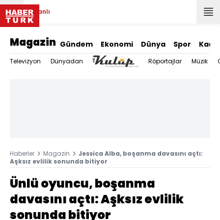
Canlı
Magazin
Gündem
Ekonomi
Dünya
Spor
Kadı
Televizyon
Dünyadan
Röportajlar
Müzik
Haberler
Magazin
Jessica Alba, boşanma davasını açtı:
Aşksız evlilik sonunda bitiyor
Ünlü oyuncu, boşanma
davasını açtı: Aşksız evlilik
sonunda bitiyor