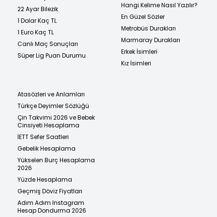
Hangi Kelime Nasıl Yazılır?
22 Ayar Bilezik
En Güzel Sözler
1 Dolar Kaç TL
Metrobüs Durakları
1 Euro Kaç TL
Marmaray Durakları
Canlı Maç Sonuçları
Erkek İsimleri
Süper Lig Puan Durumu
Kız İsimleri
Atasözleri ve Anlamları
Türkçe Deyimler Sözlüğü
Çin Takvimi 2026 ve Bebek
Cinsiyeti Hesaplama
İETT Sefer Saatleri
Gebelik Hesaplama
Yükselen Burç Hesaplama
2026
Yüzde Hesaplama
Geçmiş Döviz Fiyatları
Adım Adım Instagram
Hesap Dondurma 2026