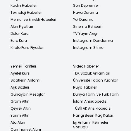
Kadın Haberleri
Son Depremler
Teknoloji Haberleri
Hava Durumu
Memur ve Emekli Haberleri
Yol Durumu
Altın Fiyatları
Sinema Rehberi
Dolar Kuru
TV Yayın Akışı
Euro Kuru
Instagram Dondurma
Kripto Para Fiyatları
Instagram Silme
Yemek Tarifleri
Video Haberler
Ayetel Kürsi
TDK Sözlük Anlamları
Saatlerin Anlamı
Üniversite Taban Puanları
Aşk Sözleri
Rüya Tabirleri
Günaydın Mesajları
Dünya Tarihi ve Türk Tarihi
Gram Altın
İslam Ansiklopedisi
Çeyrek Altın
TÜBİTAK Ansiklopedisi
Yarım Altın
Hangi Besin Kaç Kalori
Ata Altın
Eş Anlamlı Kelimeler
Sözlüğü
Cumhuriyet Altını