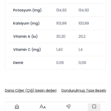
Potasyum (mg)
134,92
134,92
Kalsiyum (mg)
103,99
103,99
Vitamin A (iu)
20,20
20,2
Vitamin C (mg)
1,40
1,4
Demir
0,09
0,09
Dana Ciğer (Çiğ) besin değeri
Dondurulmuş Taze Bezelye (