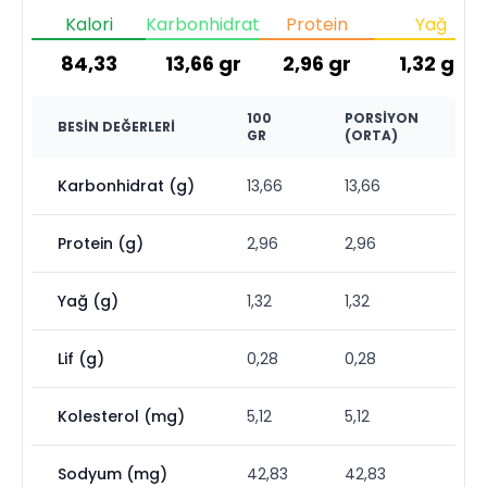
Kalori
Karbonhidrat
Protein
Yağ
84,33
13,66
gr
2,96
gr
1,32
gr
100
PORSIYON
BESIN DEĞERLERI
GR
(ORTA)
Karbonhidrat (g)
13,66
13,66
Protein (g)
2,96
2,96
Yağ (g)
1,32
1,32
Lif (g)
0,28
0,28
Kolesterol (mg)
5,12
5,12
Sodyum (mg)
42,83
42,83