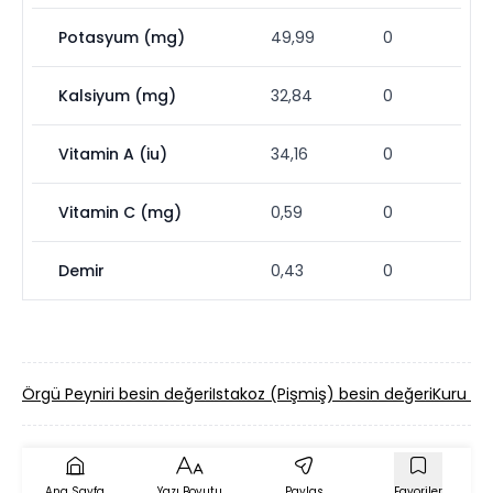
Potasyum (mg)
49,99
0
Kalsiyum (mg)
32,84
0
Vitamin A (iu)
34,16
0
Vitamin C (mg)
0,59
0
Demir
0,43
0
Örgü Peyniri besin değeri
Istakoz (Pişmiş) besin değeri
Kuru Acı
Ana Sayfa
Yazı Boyutu
Paylaş
Favoriler