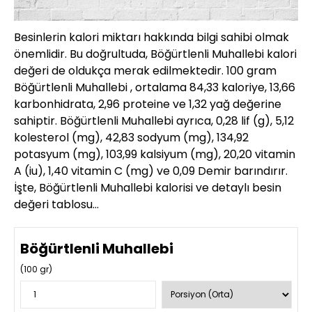
Besinlerin kalori miktarı hakkında bilgi sahibi olmak
önemlidir. Bu doğrultuda, Böğürtlenli Muhallebi kalori
değeri de oldukça merak edilmektedir. 100 gram
Böğürtlenli Muhallebi , ortalama 84,33 kaloriye, 13,66
karbonhidrata, 2,96 proteine ve 1,32 yağ değerine
sahiptir. Böğürtlenli Muhallebi ayrıca, 0,28 lif (g), 5,12
kolesterol (mg), 42,83 sodyum (mg), 134,92
potasyum (mg), 103,99 kalsiyum (mg), 20,20 vitamin
A (iu), 1,40 vitamin C (mg) ve 0,09 Demir barındırır.
İşte, Böğürtlenli Muhallebi kalorisi ve detaylı besin
değeri tablosu…
Böğürtlenli Muhallebi
(
100
gr)