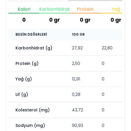
Kalori
Karbonhidrat
Protein
Yağ
0
0
gr
0
gr
0
gr
BESIN DEĞERLERI
100 GR
Karbonhidrat (g)
27,92
22,80
Protein (g)
2,50
0
Yağ (g)
12,91
0
Lif (g)
0,28
0
Kolesterol (mg)
43,72
0
Sodyum (mg)
90,93
0