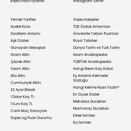
Kripto Para Fiyatları
Instagram Silme
Yemek Tarifleri
Video Haberler
Ayetel Kürsi
TDK Sözlük Anlamları
Saatlerin Anlamı
Üniversite Taban Puanları
Aşk Sözleri
Rüya Tabirleri
Günaydın Mesajları
Dünya Tarihi ve Türk Tarihi
Gram Altın
İslam Ansiklopedisi
Çeyrek Altın
TÜBİTAK Ansiklopedisi
Yarım Altın
Hangi Besin Kaç Kalori
Ata Altın
Eş Anlamlı Kelimeler
Sözlüğü
Cumhuriyet Altını
Hangi Kelime Nasıl Yazılır?
22 Ayar Bilezik
En Güzel Sözler
1 Dolar Kaç TL
Metrobüs Durakları
1 Euro Kaç TL
Marmaray Durakları
Canlı Maç Sonuçları
Erkek İsimleri
Süper Lig Puan Durumu
Kız İsimleri