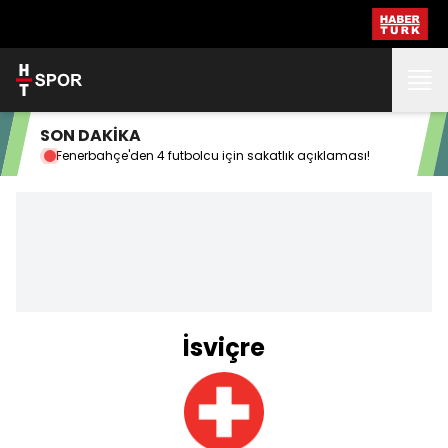
SON DAKİKA
Fenerbahçe'den 4 futbolcu için sakatlık açıklaması!
Beş
İsviçre