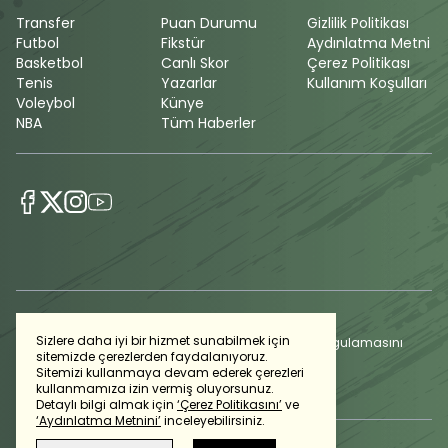
Transfer
Puan Durumu
Gizlilik Politikası
Futbol
Fikstür
Aydınlatma Metni
Basketbol
Canlı Skor
Çerez Politikası
Tenis
Yazarlar
Kullanım Koşulları
Voleybol
Künye
NBA
Tüm Haberler
Sizlere daha iyi bir hizmet sunabilmek için
Günlük gelişmeleri takip edebilmek için habertürk uygulamasını
sitemizde çerezlerden faydalanıyoruz.
indirin
Sitemizi kullanmaya devam ederek çerezleri
kullanmamıza izin vermiş oluyorsunuz.
Detaylı bilgi almak için
‘Çerez Politikasını’
ve
‘Aydınlatma Metnini’
inceleyebilirsiniz.