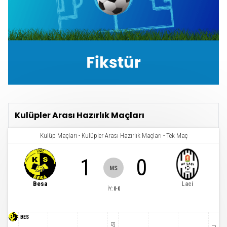
Kulüpler Arası Hazırlık Maçları
Kulüp Maçları
-
Kulüpler Arası Hazırlık Maçları
-
Tek Maç
1
0
MS
Besa
Laci
İY
:
0
-
0
BES