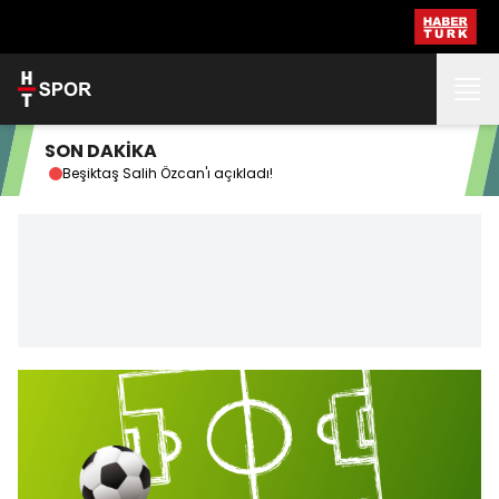
SON DAKİKA
Beşiktaş Salih Özcan'ı açıkladı!
"Ço