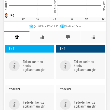
DEVRE ARASI
MAÇ SONU
SANTRA
LAÇ
15'
30'
45'
60'
75'
90'
Çar 08 Tem 2026 15:30
Stadiumi Besa
İlk 11
İlk 11
Takım kadrosu
Takım kadrosu
henüz
henüz
açıklanmamıştır
açıklanmamıştır
Yedekler
Yedekler
Yedekler henüz
Yedekler henüz
açıklanmamıştır
açıklanmamıştır