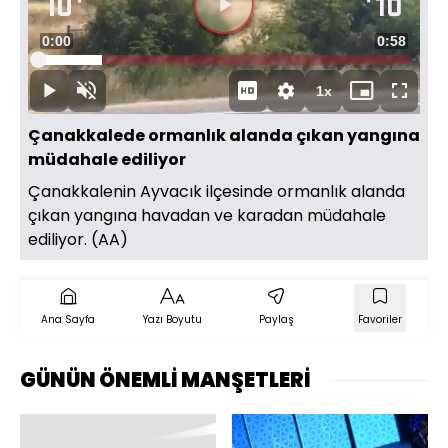
Videoyu
Süre
0:00
Toplam
0:58
Oynat
Yüklendi
:
17.22%
Süre
1x
Oynat
Sesi
Oynatma
Mini
Tam
Aç
Hızı
oynatıcı
Ekran
Çanakkalede ormanlık alanda çıkan yangına
müdahale ediliyor
Çanakkalenin Ayvacık ilçesinde ormanlık alanda
çıkan yangına havadan ve karadan müdahale
ediliyor. (AA)
Ana Sayfa
Yazı Boyutu
Paylaş
Favoriler
GÜNÜN ÖNEMLİ MANŞETLERİ