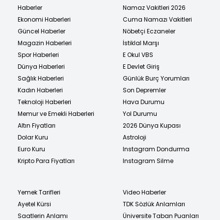
Haberler
Namaz Vakitleri 2026
Ekonomi Haberleri
Cuma Namazı Vakitleri
Güncel Haberler
Nöbetçi Eczaneler
Magazin Haberleri
İstiklal Marşı
Spor Haberleri
E Okul VBS
Dünya Haberleri
E Devlet Giriş
Sağlık Haberleri
Günlük Burç Yorumları
Kadın Haberleri
Son Depremler
Teknoloji Haberleri
Hava Durumu
Memur ve Emekli Haberleri
Yol Durumu
Altın Fiyatları
2026 Dünya Kupası
Dolar Kuru
Astroloji
Euro Kuru
Instagram Dondurma
Kripto Para Fiyatları
Instagram Silme
Yemek Tarifleri
Video Haberler
Ayetel Kürsi
TDK Sözlük Anlamları
Saatlerin Anlamı
Üniversite Taban Puanları