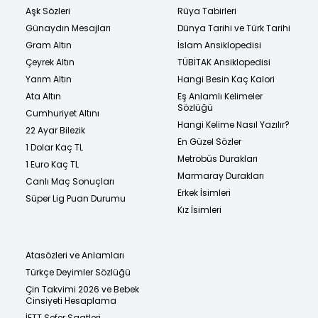
Aşk Sözleri
Rüya Tabirleri
Günaydın Mesajları
Dünya Tarihi ve Türk Tarihi
Gram Altın
İslam Ansiklopedisi
Çeyrek Altın
TÜBİTAK Ansiklopedisi
Yarım Altın
Hangi Besin Kaç Kalori
Ata Altın
Eş Anlamlı Kelimeler
Sözlüğü
Cumhuriyet Altını
Hangi Kelime Nasıl Yazılır?
22 Ayar Bilezik
En Güzel Sözler
1 Dolar Kaç TL
Metrobüs Durakları
1 Euro Kaç TL
Marmaray Durakları
Canlı Maç Sonuçları
Erkek İsimleri
Süper Lig Puan Durumu
Kız İsimleri
Atasözleri ve Anlamları
Türkçe Deyimler Sözlüğü
Çin Takvimi 2026 ve Bebek
Cinsiyeti Hesaplama
İETT Sefer Saatleri