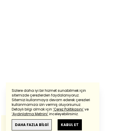
Sizlere daha iyi bir hizmet sunabilmek için
sitemizde çerezlerden faydalanıyoruz.
Sitemizi kullanmaya devam ederek çerezleri
Powered by
Translate
kullanmamıza izin vermiş oluyorsunuz.
Detaylı bilgi almak için
‘Çerez Politikasını’
ve
‘Aydınlatma Metnini’
inceleyebilirsiniz.
Bu çeviride
Google Translete
kullanılmıştır.
Anlam ve çeviri hatalarından
haberturk.com
DAHA FAZLA BİLGİ
KABUL ET
sorumlu değildir.