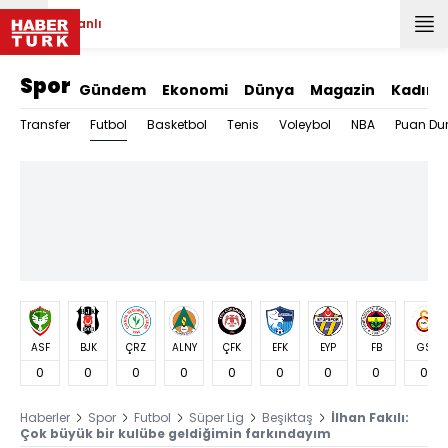
Canlı
Spor
Gündem
Ekonomi
Dünya
Magazin
Kadın
Futbol
Transfer
Basketbol
Tenis
Voleybol
NBA
Puan Du
ASF
BJK
ÇRZ
ALNY
ÇFK
EFK
EYP
FB
GS
0
0
0
0
0
0
0
0
0
Haberler
Spor
Futbol
Süper Lig
Beşiktaş
İlhan Fakılı:
Çok büyük bir kulübe geldiğimin farkındayım