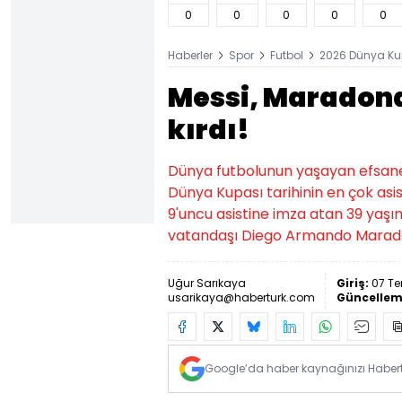
0
0
0
0
0
Haberler
Spor
Futbol
2026 Dünya Ku
Messi, Maradona
kırdı!
Dünya futbolunun yaşayan efsanesi
Dünya Kupası tarihinin en çok asi
9'uncu asistine imza atan 39 yaşın
vatandaşı Diego Armando Maradon
Uğur Sarıkaya
Giriş:
07 Te
usarikaya@haberturk.com
Güncellem
Google’da haber kaynağınızı Habertü