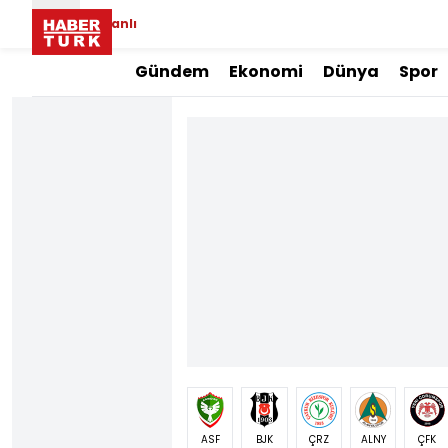
Canlı
Gündem
Ekonomi
Dünya
Spor
ASF
BJK
ÇRZ
ALNY
ÇFK