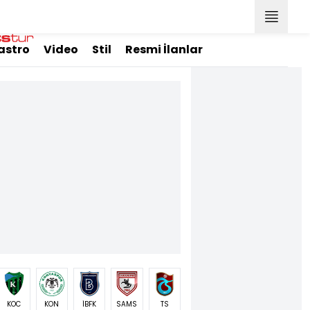
astro
Video
Stil
Resmi İlanlar
KOC
KON
İBFK
SAMS
TS