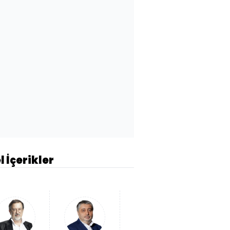
l İçerikler