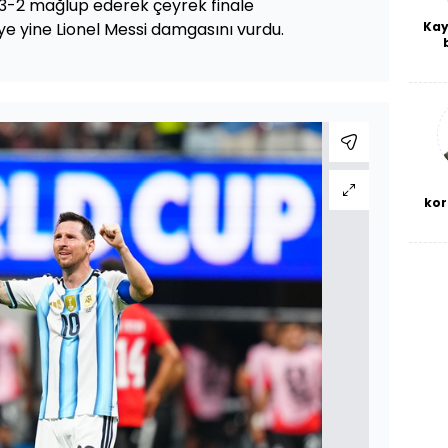
3-2 mağlup ederek çeyrek finale
Kay
e yine Lionel Messi damgasını vurdu.
De
haf
a
bl
kor