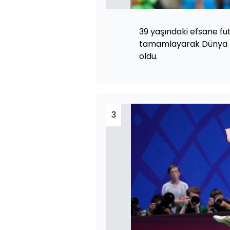
39 yaşındaki efsane futb
tamamlayarak Dünya Ku
oldu.
3