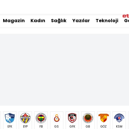
Magazin
Kadın
Sağlık
Yazılar
Teknoloji
G
EFK
EYP
FB
GS
GFK
GB
GÖZ
KSM