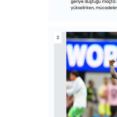
geriye düştüğü maçta 
yükselirken, mücadeley
2