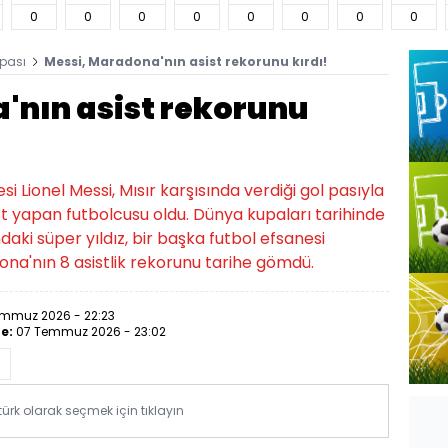
0
0
0
0
0
0
0
0
pası
Messi, Maradona'nın asist rekorunu kırdı!
'nın asist rekorunu
 Lionel Messi, Mısır karşısında verdiği gol pasıyla
st yapan futbolcusu oldu. Dünya kupaları tarihinde
daki süper yıldız, bir başka futbol efsanesi
a'nın 8 asistlik rekorunu tarihe gömdü.
mmuz 2026 - 22:23
e:
07 Temmuz 2026 - 23:02
rk olarak seçmek için tıklayın