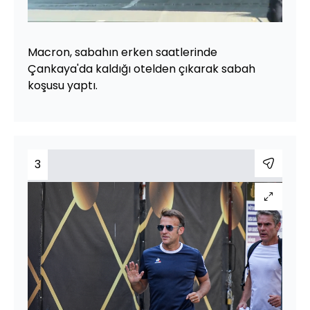
Sesi
Oynatma
480
Aç
Hızı
Macron, sabahın erken saatlerinde
Çankaya'da kaldığı otelden çıkarak sabah
koşusu yaptı.
3