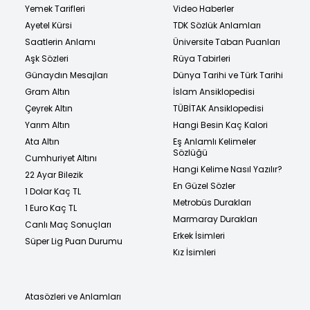
Yemek Tarifleri
Video Haberler
Ayetel Kürsi
TDK Sözlük Anlamları
Saatlerin Anlamı
Üniversite Taban Puanları
Aşk Sözleri
Rüya Tabirleri
Günaydın Mesajları
Dünya Tarihi ve Türk Tarihi
Gram Altın
İslam Ansiklopedisi
Çeyrek Altın
TÜBİTAK Ansiklopedisi
Yarım Altın
Hangi Besin Kaç Kalori
Ata Altın
Eş Anlamlı Kelimeler
Sözlüğü
Cumhuriyet Altını
Hangi Kelime Nasıl Yazılır?
22 Ayar Bilezik
En Güzel Sözler
1 Dolar Kaç TL
Metrobüs Durakları
1 Euro Kaç TL
Marmaray Durakları
Canlı Maç Sonuçları
Erkek İsimleri
Süper Lig Puan Durumu
Kız İsimleri
Atasözleri ve Anlamları