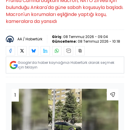
Fransa Cumhurbaşkanı Macron, NATO Zirvesi için
bulunduğu Ankara'da güne sabah koşusuyla başladı.
Macron'un korumaları eşliğinde yaptığı koşu,
kameralara da yansıdı
Giriş:
08 Temmuz 2026 - 09:04
AA / Habertürk
Güncelleme:
08 Temmuz 2026 - 10:18
Google’da haber kaynağınızı Habertürk olarak seçmek
için tıklayın
1