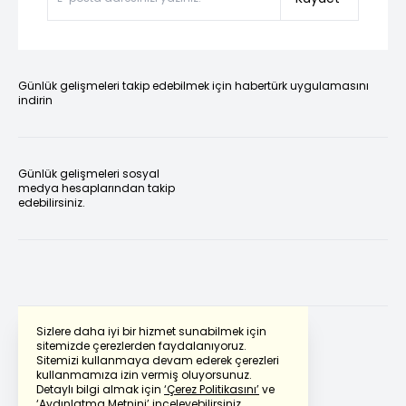
Günlük gelişmeleri takip edebilmek için habertürk uygulamasını
indirin
Günlük gelişmeleri sosyal
medya hesaplarından takip
edebilirsiniz.
Sizlere daha iyi bir hizmet sunabilmek için
sitemizde çerezlerden faydalanıyoruz.
Sitemizi kullanmaya devam ederek çerezleri
Powered by
Translate
kullanmamıza izin vermiş oluyorsunuz.
Detaylı bilgi almak için
‘Çerez Politikasını’
ve
‘Aydınlatma Metnini’
inceleyebilirsiniz.