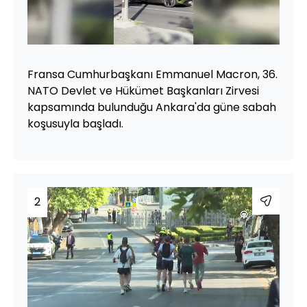
Yüklendi
:
100.00%
Sesi
Oynatma
480
Aç
Hızı
Fransa Cumhurbaşkanı Emmanuel Macron, 36.
NATO Devlet ve Hükümet Başkanları Zirvesi
kapsamında bulunduğu Ankara'da güne sabah
koşusuyla başladı.
2
Yüklendi
:
17.95%