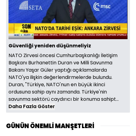
Yüklendi
:
13.64%
Sesi
Oynatma
Aç
Hızı
Güvenliği yeniden düşünmeliyiz
NATO Zirvesi öncesi Cumhurbaşkanlığı İletişim
Başkanı Burhanettin Duran ve Milli Savunma
Bakanı Yaşar Güler yaptığı açıklamalarda
NATO'ya ilişkin değerlendirmelerde bulundu.
Duran, "Türkiye, NATO'nun en büyük ikinci
ordusuna sahip aynı zamanda. Türkiye'nin
savunma sektörü caydırıcı bir konuma sahipt...
Daha Fazla Göster
GÜNÜN ÖNEMLİ MANŞETLERİ