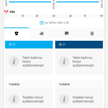
DEVRE ARASI
MAÇ SONU
SANTRA
UTAA
15'
30'
45'
60'
75'
90'
Çar 08 Tem 2026 12:00
İlk 11
İlk 11
Takım kadrosu
Takım kadrosu
henüz
henüz
açıklanmamıştır
açıklanmamıştır
Yedekler
Yedekler
Yedekler henüz
Yedekler henüz
açıklanmamıştır
açıklanmamıştır