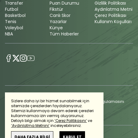
Transfer
Puan Durumu
Gizlilik Politikası
Futbol
Fikstür
Aydınlatma Metni
Basketbol
Canlı Skor
Çerez Politikası
Tenis
Yazarlar
Kullanım Koşulları
Voleybol
Künye
NBA
Tüm Haberler
Sizlere daha iyi bir hizmet sunabilmek için
Günlük gelişmeleri takip edebilmek için habertürk uygulamasını
sitemizde çerezlerden faydalanıyoruz.
indirin
Sitemizi kullanmaya devam ederek çerezleri
kullanmamıza izin vermiş oluyorsunuz.
Detaylı bilgi almak için
‘Çerez Politikasını’
ve
‘Aydınlatma Metnini’
inceleyebilirsiniz.
DAHA FAZLA BİLGİ
KABUL ET