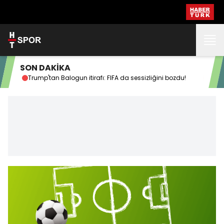
SON DAKİKA
Trump'tan Balogun itirafı: FIFA da sessizliğini bozdu!
FIFA