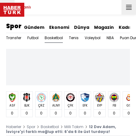
Canlı
Spor
Gündem
Ekonomi
Dünya
Magazin
Kadın
Basketbol
Transfer
Futbol
Tenis
Voleybol
NBA
Puan Du
ASF
BJK
ÇRZ
ALNY
ÇFK
EFK
EYP
FB
GS
0
0
0
0
0
0
0
0
0
Haberler
Spor
Basketbol
Milli Takım
12 Dev Adam,
İsviçre'yi farklı mağlup etti: 6'da 6 ile üst turdayız!