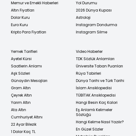
Memur ve Emekli Haberleri
Yol Durumu
Altın Fiyatları
2026 Dünya Kupası
Dolar Kuru
Astroloji
Euro Kuru
Instagram Dondurma
Kripto Para Fiyatları
Instagram Silme
Yemek Tarifleri
Video Haberler
Ayetel Kürsi
TDK Sözlük Anlamları
Saatlerin Anlamı
Üniversite Taban Puanları
Aşk Sözleri
Rüya Tabirleri
Günaydın Mesajları
Dünya Tarihi ve Türk Tarihi
Gram Altın
İslam Ansiklopedisi
Çeyrek Altın
TÜBİTAK Ansiklopedisi
Yarım Altın
Hangi Besin Kaç Kalori
Ata Altın
Eş Anlamlı Kelimeler
Sözlüğü
Cumhuriyet Altını
Hangi Kelime Nasıl Yazılır?
22 Ayar Bilezik
En Güzel Sözler
1 Dolar Kaç TL