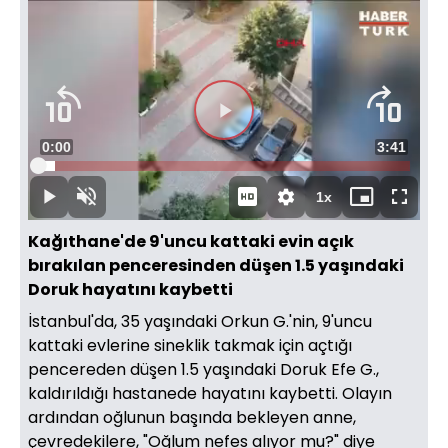
Videoyu
Süre
0:00
Toplam
3:41
Oynat
Yüklendi
:
4.47%
Süre
1x
Oynat
Sesi
Oynatma
Mini
Tam
Aç
Hızı
oynatıcı
Ekran
Kağıthane'de 9'uncu kattaki evin açık
bırakılan penceresinden düşen 1.5 yaşındaki
Doruk hayatını kaybetti
İstanbul'da, 35 yaşındaki Orkun G.'nin, 9'uncu
kattaki evlerine sineklik takmak için açtığı
pencereden düşen 1.5 yaşındaki Doruk Efe G.,
kaldırıldığı hastanede hayatını kaybetti. Olayın
ardından oğlunun başında bekleyen anne,
çevredekilere, "Oğlum nefes alıyor mu?" diye