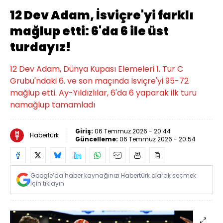
12 Dev Adam, İsviçre'yi farklı
mağlup etti: 6'da 6 ile üst
turdayız!
12 Dev Adam, Dünya Kupası Elemeleri 1. Tur C
Grubu'ndaki 6. ve son maçında İsviçre'yi 95-72
mağlup etti. Ay-Yıldızlılar, 6'da 6 yaparak ilk turu
namağlup tamamladı
Giriş:
06 Temmuz 2026 - 20:44
Habertürk
Güncelleme:
06 Temmuz 2026 - 20:54
Google’da haber kaynağınızı Habertürk olarak seçmek
için tıklayın