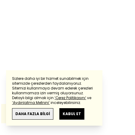
Sizlere daha iyi bir hizmet sunabilmek için
sitemizde çerezlerden faydalanıyoruz.
Sitemizi kullanmaya devam ederek çerezleri
Powered by
Translate
kullanmamıza izin vermiş oluyorsunuz.
Detaylı bilgi almak için
‘Çerez Politikasını’
ve
‘Aydınlatma Metnini’
inceleyebilirsiniz.
Bu çeviride
Google Translete
kullanılmıştır.
Anlam ve çeviri hatalarından
haberturk.com
DAHA FAZLA BİLGİ
KABUL ET
sorumlu değildir.