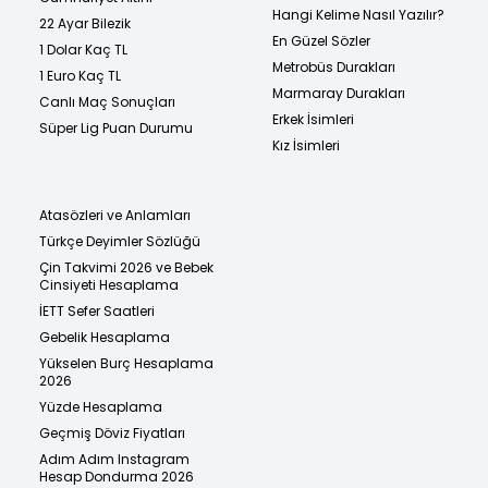
Hangi Kelime Nasıl Yazılır?
22 Ayar Bilezik
En Güzel Sözler
1 Dolar Kaç TL
Metrobüs Durakları
1 Euro Kaç TL
Marmaray Durakları
Canlı Maç Sonuçları
Erkek İsimleri
Süper Lig Puan Durumu
Kız İsimleri
Atasözleri ve Anlamları
Türkçe Deyimler Sözlüğü
Çin Takvimi 2026 ve Bebek
Cinsiyeti Hesaplama
İETT Sefer Saatleri
Gebelik Hesaplama
Yükselen Burç Hesaplama
2026
Yüzde Hesaplama
Geçmiş Döviz Fiyatları
Adım Adım Instagram
Hesap Dondurma 2026