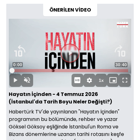
ÖNERİLEN VİDEO
Süre
0:00
Toplam
30:40
Yüklendi
:
0.54%
Süre
1x
Duraklat
Sesi
Oynatma
Mini
Tam
Aç
Hızı
oynatıcı
Ekran
Hayatın İçinden - 4 Temmuz 2026
(İstanbul'da Tarih Boyu Neler Değişti?)
Habertürk TV'de yayınlanan "Hayatın İçinden"
programının bu bölümünde, rehber ve yazar
Göksel Göksoy eşliğinde İstanbul'un Roma ve
Bizans dönemlerine uzanan tarihi rotasını keşfe