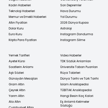
Kadın Haberleri
Son Depremler
Teknoloji Haberleri
Hava Durumu
Memur ve Emekli Haberleri
Yol Durumu
Altın Fiyatları
2026 Dünya Kupası
Dolar Kuru
Astroloji
Euro Kuru
Instagram Dondurma
Kripto Para Fiyatları
Instagram Silme
Yemek Tarifleri
Video Haberler
Ayetel Kürsi
TDK Sözlük Anlamları
Saatlerin Anlamı
Üniversite Taban Puanları
Aşk Sözleri
Rüya Tabirleri
Günaydın Mesajları
Dünya Tarihi ve Türk Tarihi
Gram Altın
İslam Ansiklopedisi
Çeyrek Altın
TÜBİTAK Ansiklopedisi
Yarım Altın
Hangi Besin Kaç Kalori
Ata Altın
Eş Anlamlı Kelimeler
Sözlüğü
Cumhuriyet Altını