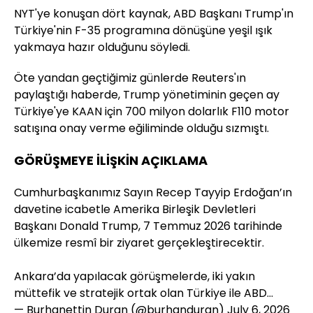
NYT'ye konuşan dört kaynak, ABD Başkanı Trump'ın
Türkiye'nin F-35 programına dönüşüne yeşil ışık
yakmaya hazır olduğunu söyledi.
Öte yandan geçtiğimiz günlerde Reuters'ın
paylaştığı haberde, Trump yönetiminin geçen ay
Türkiye'ye KAAN için 700 milyon dolarlık F110 motor
satışına onay verme eğiliminde olduğu sızmıştı.
GÖRÜŞMEYE İLİŞKİN AÇIKLAMA
Cumhurbaşkanımız Sayın Recep Tayyip Erdoğan’ın
davetine icabetle Amerika Birleşik Devletleri
Başkanı Donald Trump, 7 Temmuz 2026 tarihinde
ülkemize resmî bir ziyaret gerçekleştirecektir.
Ankara’da yapılacak görüşmelerde, iki yakın
müttefik ve stratejik ortak olan Türkiye ile ABD…
— Burhanettin Duran (@burhanduran)
July 6, 2026