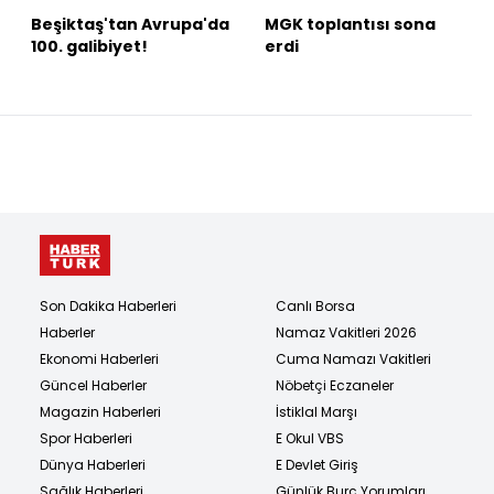
Beşiktaş'tan Avrupa'da
MGK toplantısı sona
100. galibiyet!
erdi
Son Dakika Haberleri
Canlı Borsa
Haberler
Namaz Vakitleri 2026
Ekonomi Haberleri
Cuma Namazı Vakitleri
Güncel Haberler
Nöbetçi Eczaneler
Magazin Haberleri
İstiklal Marşı
Spor Haberleri
E Okul VBS
Dünya Haberleri
E Devlet Giriş
Sağlık Haberleri
Günlük Burç Yorumları