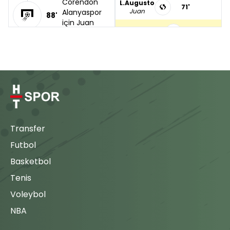
Corendon
L.Augusto
71'
Juan
Alanyaspor
88'
için Juan
75'
M.Matondo
Christian şut
atıyor. Kaleci
J.Fernandes
kurtarıyor.
77'
B.Boutobba
Yusuf
Engellenen
79'
R.Lopes
Şut
G.Makouta
Vincent
79'
N.Janvier
Aboubakar,
rakip ceza
R.Rivas
Transfer
87'
F.Bamgboye
sahasına
88'
Futbol
girmeden
Cemali
87'
vuruşunu
Cengiz
Basketbol
yapıyor,
Maç Tamamlandı
savunma
Tenis
araya girerek
Voleybol
tehlikeyi
önlüyor.
NBA