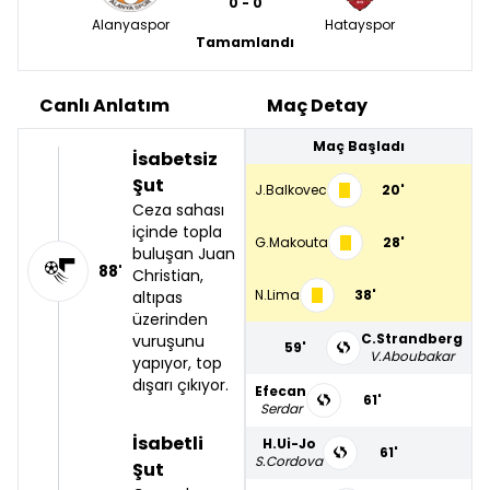
0 - 0
Alanyaspor
Hatayspor
Tamamlandı
Canlı Anlatım
Maç Detay
Maç Başladı
İsabetsiz
Şut
J.Balkovec
20'
Ceza sahası
içinde topla
G.Makouta
28'
buluşan Juan
88'
Christian,
N.Lima
38'
altıpas
üzerinden
C.Strandberg
vuruşunu
59'
V.Aboubakar
yapıyor, top
dışarı çıkıyor.
Efecan
61'
Serdar
İsabetli
H.Ui-Jo
61'
S.Cordova
Şut