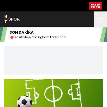
SON DAKİKA
Fenerbahçe, Nottingham karşısında!
Fen