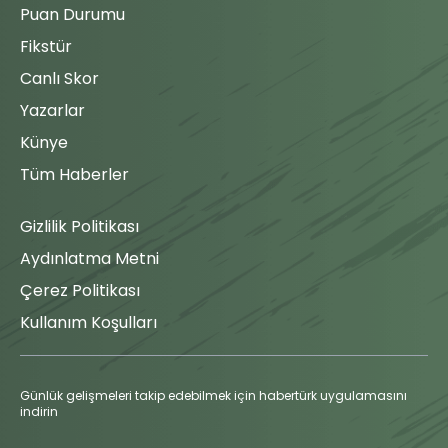
Oyuna
Puan Durumu
Girme
Fikstür
Atakaş
Hatayspor
Canlı Skor
takımının
Yazarlar
teknik
direktörü,
Künye
oyuncu
87'
Tüm Haberler
değişikliği ile
maça
müdahale
Gizlilik Politikası
ediyor.
Cemali Sertel
Aydınlatma Metni
çıkıyor ve
Çerez Politikası
yerine
Cengiz Demir
Kullanım Koşulları
oyuna giriyor.
Oyuna
Günlük gelişmeleri takip edebilmek için habertürk uygulamasını
Girme
indirin
Atakaş