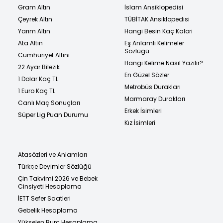
Gram Altın
İslam Ansiklopedisi
Çeyrek Altın
TÜBİTAK Ansiklopedisi
Yarım Altın
Hangi Besin Kaç Kalori
Ata Altın
Eş Anlamlı Kelimeler
Sözlüğü
Cumhuriyet Altını
Hangi Kelime Nasıl Yazılır?
22 Ayar Bilezik
En Güzel Sözler
1 Dolar Kaç TL
Metrobüs Durakları
1 Euro Kaç TL
Marmaray Durakları
Canlı Maç Sonuçları
Erkek İsimleri
Süper Lig Puan Durumu
Kız İsimleri
Atasözleri ve Anlamları
Türkçe Deyimler Sözlüğü
Çin Takvimi 2026 ve Bebek
Cinsiyeti Hesaplama
İETT Sefer Saatleri
Gebelik Hesaplama
Yükselen Burç Hesaplama