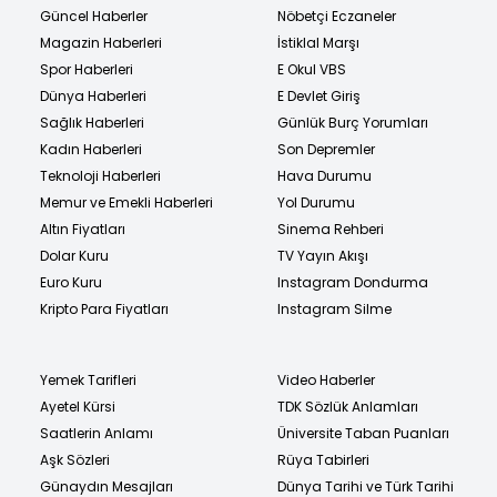
Güncel Haberler
Nöbetçi Eczaneler
Magazin Haberleri
İstiklal Marşı
Spor Haberleri
E Okul VBS
Dünya Haberleri
E Devlet Giriş
Sağlık Haberleri
Günlük Burç Yorumları
Kadın Haberleri
Son Depremler
Teknoloji Haberleri
Hava Durumu
Memur ve Emekli Haberleri
Yol Durumu
Altın Fiyatları
Sinema Rehberi
Dolar Kuru
TV Yayın Akışı
Euro Kuru
Instagram Dondurma
Kripto Para Fiyatları
Instagram Silme
Yemek Tarifleri
Video Haberler
Ayetel Kürsi
TDK Sözlük Anlamları
Saatlerin Anlamı
Üniversite Taban Puanları
Aşk Sözleri
Rüya Tabirleri
Günaydın Mesajları
Dünya Tarihi ve Türk Tarihi