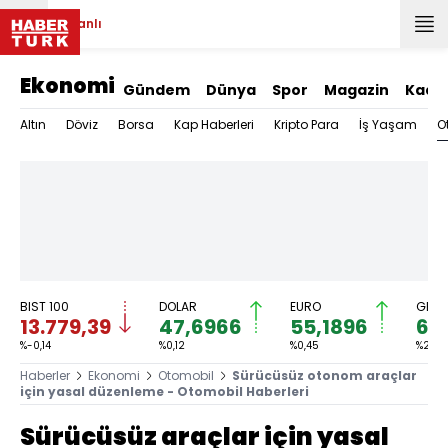
Canlı
Ekonomi
Gündem
Dünya
Spor
Magazin
Kadı
O
Altın
Döviz
Borsa
Kap Haberleri
Kripto Para
İş Yaşam
BIST 100
DOLAR
EURO
GRAM
13.779,39
47,6966
55,1896
6.
%-0,14
%0,12
%0,45
%2,59
Haberler
Ekonomi
Otomobil
Sürücüsüz otonom araçlar
için yasal düzenleme - Otomobil Haberleri
Sürücüsüz araçlar için yasal