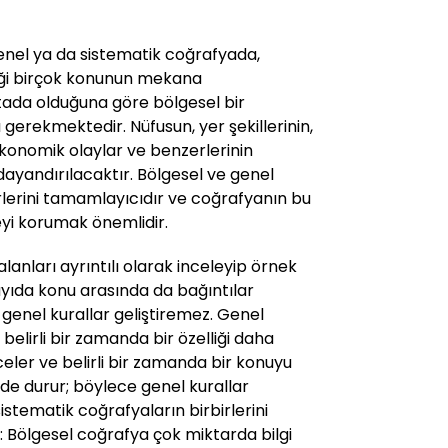
 genel ya da sistematik coğrafyada,
ği birçok konunun mekana
tada olduğuna göre bölgesel bir
gerekmektedir. Nüfusun, yer şekillerinin,
ekonomik olaylar ve benzerlerinin
ayandırılacaktır. Bölgesel ve genel
rlerini tamamlayıcıdır ve coğrafyanın bu
eyi korumak önemlidir.
alanları ayrıntılı olarak inceleyip örnek
sayıda konu arasında da bağıntılar
genel kurallar geliştiremez. Genel
belirli bir zamanda bir özelliği daha
nceler ve belirli bir zamanda bir konuyu
nde durur; böylece genel kurallar
 sistematik coğrafyaların birbirlerini
r: Bölgesel coğrafya çok miktarda bilgi