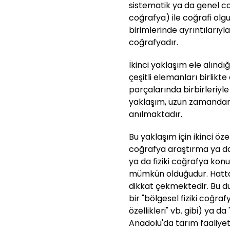
sistematik ya da genel c
coğrafya) ile coğrafi olgu
birimlerinde ayrıntılarıyl
coğrafyadır.
İkinci yaklaşım ele alındığ
çeşitli elemanları birlikt
parçalarında birbirleriyl
yaklaşım, uzun zamandan
anılmaktadır.
Bu yaklaşım için ikinci öz
coğrafya araştırma ya da 
ya da fiziki coğrafya konu
mümkün olduğudur. Hatta
dikkat çekmektedir. Bu d
bir "bölgesel fiziki coğra
özellikleri" vb. gibi) ya d
Anadolu'da tarım faaliyetle