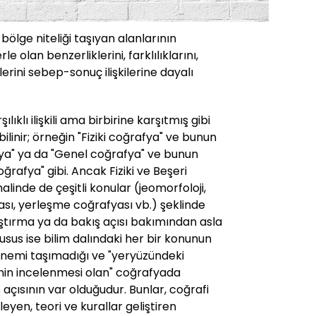
ölge niteliği taşıyan alanlarının
e olan benzerliklerini, farklılıklarını,
liklerini sebep-sonuç ilişkilerine dayalı
lıklı ilişkili ama birbirine karşıtmış gibi
bilinir; örneğin "Fiziki coğrafya" ve bunun
fya" ya da "Genel coğrafya" ve bunun
ğrafya" gibi. Ancak Fiziki ve Beşeri
alinde de çeşitli konular (jeomorfoloji,
yası, yerleşme coğrafyası vb.) şeklinde
ştırma ya da bakış açısı bakımından asla
us ise bilim dalındaki her bir konunun
 önemi taşımadığı ve "yeryüzündeki
lerinin incelenmesi olan" coğrafyada
ış açısının var olduğudur. Bunlar, coğrafi
leyen, teori ve kurallar geliştiren