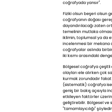
coğrafyada yansır".
Fiziki olsun beşeri olsun
coğrafyanın doğası gere
dayandırılacağı zaten or
temelinin mutlaka olması 
iklimin, toplumsal ya da 
incelenmesi bir mekana d
coğrafyalar aslında birbi
iki kısmı arasındaki deng
Bölgesel coğrafya çeşitli 
olayları ele alırken çok 
kurmak zorundadır fakat 
(sistematik) coğrafya ise 
geniş bir bakış açısıyla i
etkileyen faktörler üzeri
geliştirebilir. Bölgesel ve
"tamamlayıcılığı" şöyledi