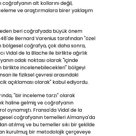
ı coğrafyanın alt kollarını değil,
celeme ve araştırmalara birer yaklaşım
 öteden beri coğrafyada büyük önem
1648'de Bernard Varenius tarafından "özel
n bölgesel coğrafya, çok daha sonra,
ı Vidal de la Blache ile birlikte ağırlık
fyanın odak noktası olarak "içinde
n birlikte incelenebilecekleri" bölgeyi
insan ile fiziksel çevresi arasındaki
ricik açıklaması olarak" kabul ediyordu.
rında, "bir inceleme tarzı" olarak
k haline gelmiş ve coğrafyanın
ol oynamıştı. Fransa'da Vidal de la
lgesel coğrafyanın temelleri Almanya'da
an atılmış ve bu temeller sıkı bir şekilde
an kurulmuş bir metodolojik çerçeveye