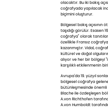
olacaktır. Bu iki bakış açıs
coğrafyada yapılacak in
biçimini oluşturur.
Bölgesel bakış açısının
taşıdığı görülür. Esasen 
coğrafya" olarak tanıtıla
özellikle Fransız coğrafyac
kazanmıştır. Vidal, coğra
kültürel ve doğal olguları
alıyor ve her bir bölgeyi "
karşılıklı etkilenmenin bi
Avrupa'da 19. yüzyıl sonla
bölgesel coğrafya gelene
bütünleşmesinde önemli r
Blache ile özdeşleşen bö
A.von Richthofen tarafınd
A.von Humboldt tarafınd