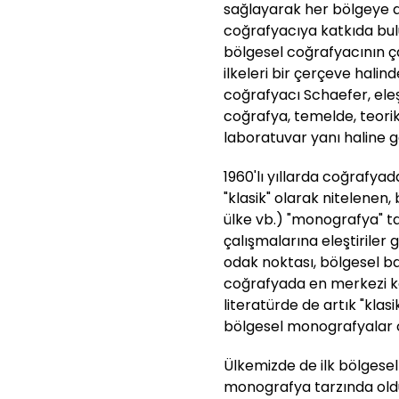
sağlayarak her bölgeye a
coğrafyacıya katkıda bul
bölgesel coğrafyacının ç
ilkeleri bir çerçeve halin
coğrafyacı Schaefer, eleş
coğrafya, temelde, teori
laboratuvar yanı haline g
1960'lı yıllarda coğrafyad
"klasik" olarak nitelenen,
ülke vb.) "monografya" t
çalışmalarına eleştiriler 
odak noktası, bölgesel ba
coğrafyada en merkezi ko
literatürde de artık "klas
bölgesel monografyalar 
Ülkemizde de ilk bölgesel
monografya tarzında oldu