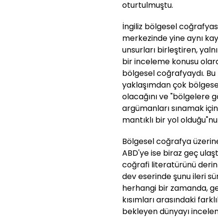
oturtulmuştu.
İngiliz bölgesel coğrafyas
merkezinde yine aynı kay
unsurları birleştiren, yal
bir inceleme konusu olara
bölgesel coğrafyaydı. Bu 
yaklaşımdan çok bölgese
olacağını ve "bölgelere g
argümanları sınamak içi
mantıklı bir yol olduğu"nu
Bölgesel coğrafya üzerin
ABD'ye ise biraz geç ulaş
coğrafi literatürünü der
dev eserinde şunu ileri sü
herhangi bir zamanda, ge
kısımları arasındaki farkl
bekleyen dünyayı inceleme