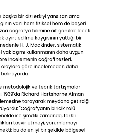
ı başka bir dizi etkiyi yansıtan ama
gının yani hem fiziksel hem de beşeri
nızca coğrafya bilimine ait görülebilecek
k ayırt edilme kaygısının yattığı bir
nedenle H. J. Mackinder, sistematik
l yaklaşımı kullanmanın daha uygun
öre incelemenin coğrafi tezleri,
n olaylara göre incelemeden daha
 belirtiyordu.
e metodolojik ve teorik tartışmalar
tı. 1939'da Richard Hartshorne Alman
inlemesine tarayarak meydana getirdiği
rüyordu: "Coğrafyanın biricik rolü
nelde ise şimdiki zamanda, farklı
ılıkları tasvir etmeyi, yorumlamayı
kti; bu da en iyi bir şekilde bölgesel