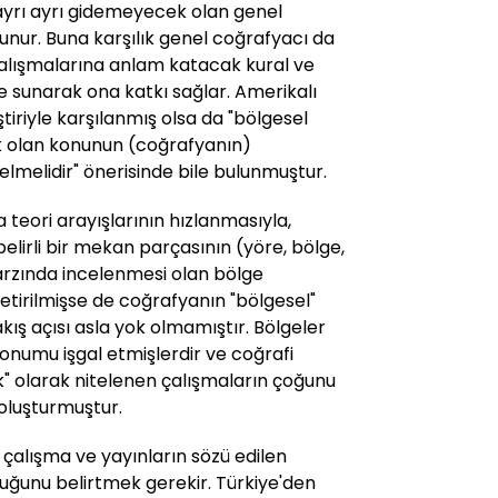
yrı ayrı gidemeyecek olan genel
unur. Buna karşılık genel coğrafyacı da
alışmalarına anlam katacak kural ve
de sunarak ona katkı sağlar. Amerikalı
tiriyle karşılanmış olsa da "bölgesel
k olan konunun (coğrafyanın)
elmelidir" önerisinde bile bulunmuştur.
a teori arayışlarının hızlanmasıyla,
 belirli bir mekan parçasının (yöre, bölge,
arzında incelenmesi olan bölge
getirilmişse de coğrafyanın "bölgesel"
kış açısı asla yok olmamıştır. Bölgeler
numu işgal etmişlerdir ve coğrafi
ik" olarak nitelenen çalışmaların çoğunu
oluşturmuştur.
 çalışma ve yayınların sözü edilen
ğunu belirtmek gerekir. Türkiye'den