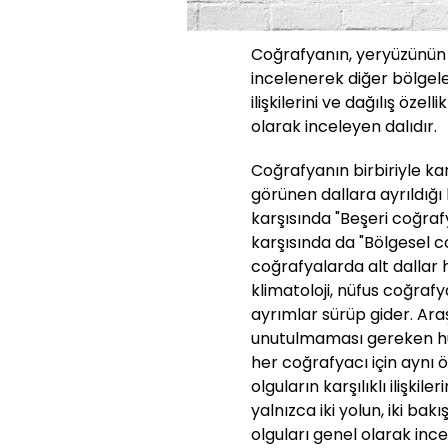
Coğrafyanın, yeryüzünün b
incelenerek diğer bölgelerl
ilişkilerini ve dağılış özel
olarak inceleyen dalıdır.
Coğrafyanın birbiriyle karşı
görünen dallara ayrıldığı 
karşısında "Beşeri coğra
karşısında da "Bölgesel co
coğrafyalarda alt dallar h
klimatoloji, nüfus coğraf
ayrımlar sürüp gider. Ara
unutulmaması gereken hus
her coğrafyacı için aynı
olguların karşılıklı ilişki
yalnızca iki yolun, iki bak
olguları genel olarak ince