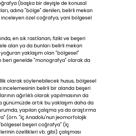
oğrafya (başka bir deyişle de konusal
ları, adına "bölge" denilen, belirli mekan
a inceleyen özel coğrafya, yani bölgesel
ında, en sık rastlanan, fiziki ve beşeri
e ele alan ya da bunları belirli mekan
e yoğuran yaklaşım olan "bölgesel"
 beri genelde "monografya" olarak da
ellik olarak söylenebilecek husus, bölgesel
incelemesinin belirli bir alanda beşeri
larının ağırlıklı olarak yapılmasının da
 günümüzde artık bu yaklaşım daha da
urumda, yapılan çalışma ya da araştırma
fya" (örn. "İç Anadolu'nun jeomorfolojik
a "bölgesel beşeri coğrafya" (İç
rinin özellikleri vb. gibi) çalışması