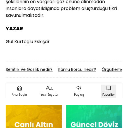
şekillerinin ön yargıları göz önüne alınmadan
insanlara dayatıldığında problem oluşturduğu fikri
savunulmaktadır.
YAZAR
Gül Kurtoğlu Eskişar
Şehi̇tli̇k Ve Gazi̇li̇k nedir?
Kamu Borcu nedir?
Örgütleme (I
Ana Sayfa
Yazı Boyutu
Paylaş
Favoriler