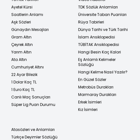
Ayetel Kürsi
TDK Sözlük Anlamları
Saatlerin Anlamı
Üniversite Taban Puanları
Aşk Sözleri
Rüya Tabirleri
Günaydın Mesajları
Dünya Tarihi ve Türk Tarihi
Gram Altın
İslam Ansiklopedisi
Çeyrek Altın
TÜBİTAK Ansiklopedisi
Yarım Altın
Hangi Besin Kaç Kalori
Ata Altın
Eş Anlamlı Kelimeler
Sözlüğü
Cumhuriyet Altını
Hangi Kelime Nasıl Yazılır?
22 Ayar Bilezik
En Güzel Sözler
1 Dolar Kaç TL
Metrobüs Durakları
1 Euro Kaç TL
Marmaray Durakları
Canlı Maç Sonuçları
Erkek İsimleri
Süper Lig Puan Durumu
Kız İsimleri
Atasözleri ve Anlamları
Türkçe Deyimler Sözlüğü