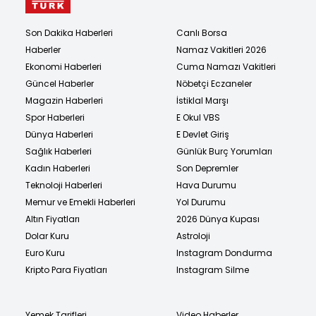
Son Dakika Haberleri
Canlı Borsa
Haberler
Namaz Vakitleri 2026
Ekonomi Haberleri
Cuma Namazı Vakitleri
Güncel Haberler
Nöbetçi Eczaneler
Magazin Haberleri
İstiklal Marşı
Spor Haberleri
E Okul VBS
Dünya Haberleri
E Devlet Giriş
Sağlık Haberleri
Günlük Burç Yorumları
Kadın Haberleri
Son Depremler
Teknoloji Haberleri
Hava Durumu
Memur ve Emekli Haberleri
Yol Durumu
Altın Fiyatları
2026 Dünya Kupası
Dolar Kuru
Astroloji
Euro Kuru
Instagram Dondurma
Kripto Para Fiyatları
Instagram Silme
Yemek Tarifleri
Video Haberler