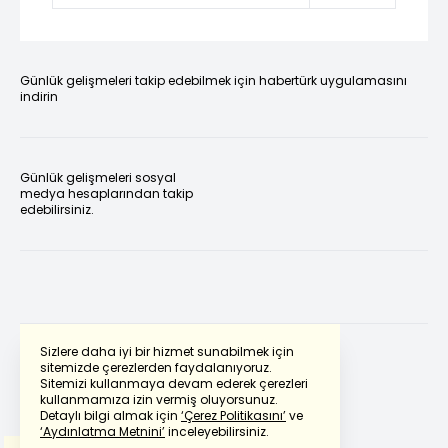
Günlük gelişmeleri takip edebilmek için habertürk uygulamasını
indirin
Günlük gelişmeleri sosyal
medya hesaplarından takip
edebilirsiniz.
Sizlere daha iyi bir hizmet sunabilmek için
sitemizde çerezlerden faydalanıyoruz.
Sitemizi kullanmaya devam ederek çerezleri
Powered by
Translate
kullanmamıza izin vermiş oluyorsunuz.
Detaylı bilgi almak için
‘Çerez Politikasını’
ve
‘Aydınlatma Metnini’
inceleyebilirsiniz.