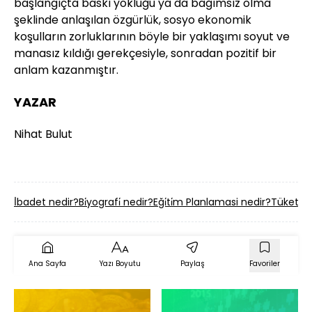
başlangıçta baskı yokluğu ya da bağımsız olma
şeklinde anlaşılan özgürlük, sosyo ekonomik
koşulların zorluklarının böyle bir yaklaşımı soyut ve
manasız kıldığı gerekçesiyle, sonradan pozitif bir
anlam kazanmıştır.
YAZAR
Nihat Bulut
İ̇badet nedir?
Bi̇yografi̇ nedir?
Eği̇ti̇m Planlamasi nedir?
Tüketi̇ci
Ana Sayfa
Yazı Boyutu
Paylaş
Favoriler