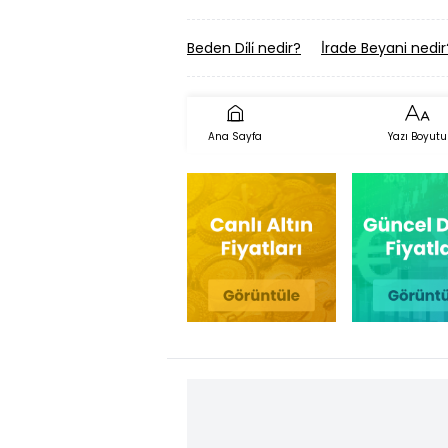
Beden Di̇li̇ nedir?
İ̇rade Beyani nedir
Ana Sayfa
Yazı Boyutu