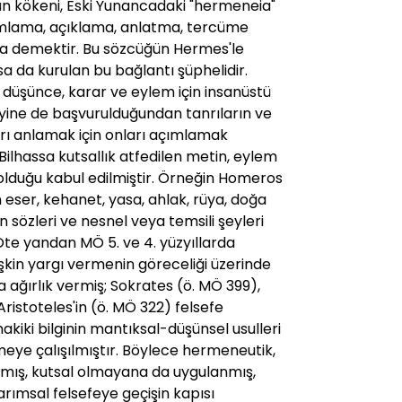
n kökeni, Eski Yunancadaki "hermeneia"
umlama, açıklama, anlatma, tercüme
 demektir. Bu sözcüğün Hermes'le
sa da kurulan bu bağlantı şüphelidir.
 düşünce, karar ve eylem için insanüstü
yine de başvurulduğundan tanrıların ve
arı anlamak için onları açımlamak
Bilhassa kutsallık atfedilen metin, eylem
 olduğu kabul edilmiştir. Örneğin Homeros
 eser, kehanet, yasa, ahlak, rüya, doğa
n sözleri ve nesnel veya temsili şeyleri
te yandan MÖ 5. ve 4. yüzyıllarda
işkin yargı vermenin göreceliği üzerinde
ağırlık vermiş; Sokrates (ö. MÖ 399),
ristoteles'in (ö. MÖ 322) felsefe
akiki bilginin mantıksal-düşünsel usulleri
eye çalışılmıştır. Böylece hermeneutik,
mamış, kutsal olmayana da uygulanmış,
rımsal felsefeye geçişin kapısı