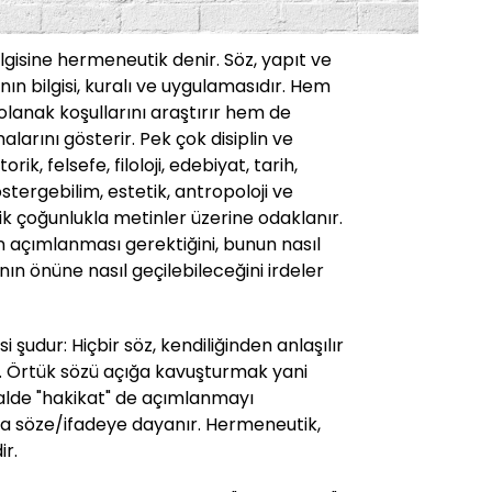
isine hermeneutik denir. Söz, yapıt ve
n bilgisi, kuralı ve uygulamasıdır. Hem
anak koşullarını araştırır hem de
larını gösterir. Pek çok disiplin ve
torik, felsefe, filoloji, edebiyat, tarih,
göstergebilim, estetik, antropoloji ve
tik çoğunlukla metinler üzerine odaklanır.
n açımlanması gerektiğini, bunun nasıl
nın önüne nasıl geçilebileceğini irdeler
 şudur: Hiçbir söz, kendiliğinden anlaşılır
. Örtük sözü açığa kavuşturmak yani
alde "hakikat" de açımlanmayı
da söze/ifadeye dayanır. Hermeneutik,
ir.