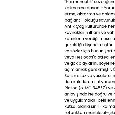
"Hermeneutik" sözcüğünü
kelimesine dayanır: Yor
etme, aktarma ve anlama
bağlantılı olduğu savunul
Antik Çağ kültüründe her
kaynakların ilham ve vah
kahinlerin verdiği mesajl
gerektiği düşünülmüştür. 
ve sözler için bunun şart
veya Hesiodos'a atfedilen
ve gök olaylarını, söylene
açımlamak gerekmiştir. Ö
Sofizm, söz ve yasalara il
durarak durumsal yoruma 
Platon (ö. MÖ 348/7) ve A
anlayışında ise doğru ve h
ve uygulamaları belirlenm
kutsal olanla sınırlı kal
retorikten mantıksal-çıka