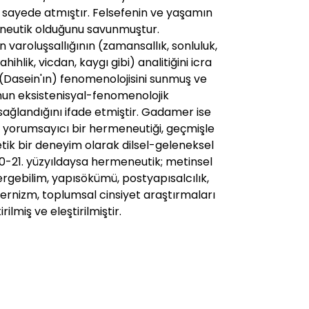
bu sayede atmıştır. Felsefenin ve yaşamın
eutik olduğunu savunmuştur.
varoluşsallığının (zamansallık, sonluluk,
ahihlik, vicdan, kaygı gibi) analitiğini icra
 (Dasein'ın) fenomenolojisini sunmuş ve
unun eksistenisyal-fenomenolojik
ağlandığını ifade etmiştir. Gadamer ise
yorumsayıcı bir hermeneutiği, geçmişle
tik bir deneyim olarak dilsel-geleneksel
-21. yüzyıldaysa hermeneutik; metinsel
göstergebilim, yapısökümü, postyapısalcılık,
ernizm, toplumsal cinsiyet araştırmaları
irilmiş ve eleştirilmiştir.