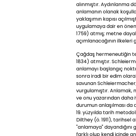
alınmıştır. Aydınlanma dö
anlamanın olanak koşulla
yaklaşımın kapısı açılmışt
uygulamaya dair en öneml
1759) atmış; metne dayalı 
açımlanacağının ilkeleri ge
Çağdaş hermeneutiğin tem
1834) atmıştır. Schleier
anlamayı başlangıç nokt
sonra iradi bir edim olar
savunan Schleiermacher,
vurgulamıştır. Anlamak, 
ve onu yazarından daha iy
durumun anlaşılması da 
19. yüzyılda tarih metodol
Dilthey (ö. 1911), tarihsel
"anlamaya" dayandığını g
farklı olup kendi içinde 