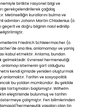
nemiyle birlikte rasyonel bilgi ve
rı gerekçelendirilerek çağdaş
ır. Metinselliğin kurallarını bulma ve
i adımları Johann Martin Chladenius (ö.
geçerli ve doğru bilginin nasıl edinilip
liştirilmiştir.
ellerini Friedrich Schleiermacher (ö.
macher'de ana ilke, anlamamayı ve yanlış
ası kabul etmektir. Anlama, bundan
ak gelmektedir. Evrensel hermeneutiği
 anlamayı istemenin şart olduğunu
metni kendi içimizde yeniden oluşturmak
i anlamaktır. Tarihin ve sosyopolitik
ancak bu yoldan mümkündür. Bu şekilde
ojisi tartışmaları başlamıştır. Wilhelm
 aklın eleştirisinde bulunmuş ve tarihin
östermeye çalışmıştır. Fen bilimlerinden
anlamasal/hermeneutik yasaları olan tin