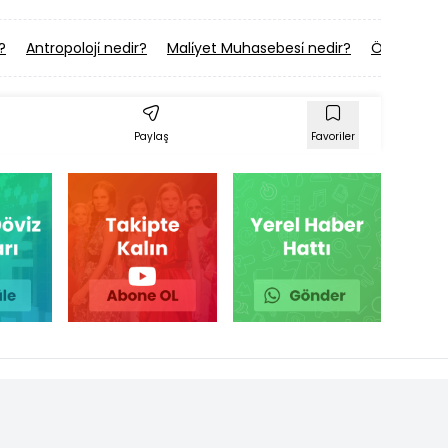
?
Antropoloji̇ nedir?
Mali̇yet Muhasebesi̇ nedir?
Örgütsel D
Paylaş
Favoriler