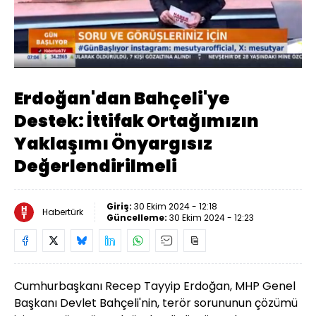
Yüklendi
:
17.25%
Sesi
Oynatma
Aç
Hızı
Erdoğan'dan Bahçeli'ye
Destek: İttifak Ortağımızın
Yaklaşımı Önyargısız
Değerlendirilmeli
Giriş:
30 Ekim 2024 - 12:18
Habertürk
Güncelleme:
30 Ekim 2024 - 12:23
Cumhurbaşkanı Recep Tayyip Erdoğan, MHP Genel
Başkanı Devlet Bahçeli'nin, terör sorununun çözümü