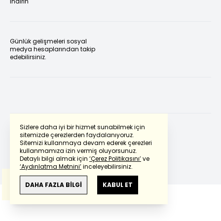
indirin
Günlük gelişmeleri sosyal
medya hesaplarından takip
edebilirsiniz.
Sizlere daha iyi bir hizmet sunabilmek için
sitemizde çerezlerden faydalanıyoruz.
Sitemizi kullanmaya devam ederek çerezleri
Powered by
Translate
kullanmamıza izin vermiş oluyorsunuz.
Detaylı bilgi almak için
‘Çerez Politikasını’
ve
‘Aydınlatma Metnini’
inceleyebilirsiniz.
Bu çeviride
Google Translete
kullanılmıştır.
Anlam ve çeviri hatalarından
haberturk.com
DAHA FAZLA BİLGİ
KABUL ET
sorumlu değildir.