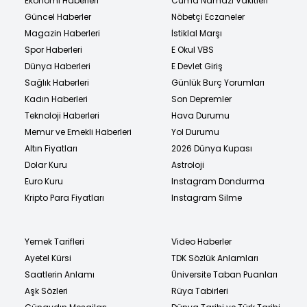
Ekonomi Haberleri
Cuma Namazı Vakitleri
Güncel Haberler
Nöbetçi Eczaneler
Magazin Haberleri
İstiklal Marşı
Spor Haberleri
E Okul VBS
Dünya Haberleri
E Devlet Giriş
Sağlık Haberleri
Günlük Burç Yorumları
Kadın Haberleri
Son Depremler
Teknoloji Haberleri
Hava Durumu
Memur ve Emekli Haberleri
Yol Durumu
Altın Fiyatları
2026 Dünya Kupası
Dolar Kuru
Astroloji
Euro Kuru
Instagram Dondurma
Kripto Para Fiyatları
Instagram Silme
Yemek Tarifleri
Video Haberler
Ayetel Kürsi
TDK Sözlük Anlamları
Saatlerin Anlamı
Üniversite Taban Puanları
Aşk Sözleri
Rüya Tabirleri