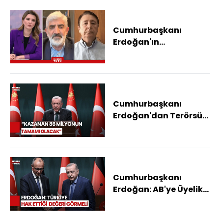
Cumhurbaşkanı
Erdoğan'ın
Açıklamaları Nasıl
Yankılandı?
Cumhurbaşkanı
Erdoğan'dan Terörsüz
Türkiye Mesajı
Cumhurbaşkanı
Erdoğan: AB'ye Üyelik
Konusunda
Beklentilerimizi İlettik