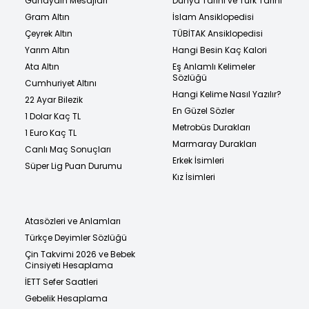
Günaydın Mesajları
Dünya Tarihi ve Türk Tarihi
Gram Altın
İslam Ansiklopedisi
Çeyrek Altın
TÜBİTAK Ansiklopedisi
Yarım Altın
Hangi Besin Kaç Kalori
Ata Altın
Eş Anlamlı Kelimeler
Sözlüğü
Cumhuriyet Altını
Hangi Kelime Nasıl Yazılır?
22 Ayar Bilezik
En Güzel Sözler
1 Dolar Kaç TL
Metrobüs Durakları
1 Euro Kaç TL
Marmaray Durakları
Canlı Maç Sonuçları
Erkek İsimleri
Süper Lig Puan Durumu
Kız İsimleri
Atasözleri ve Anlamları
Türkçe Deyimler Sözlüğü
Çin Takvimi 2026 ve Bebek
Cinsiyeti Hesaplama
İETT Sefer Saatleri
Gebelik Hesaplama