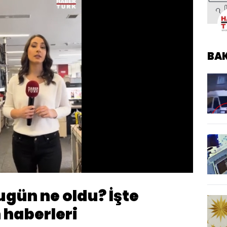
BA
Oynatma
Hızı
ugün ne oldu? İşte
 haberleri