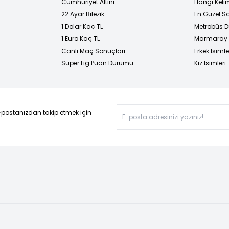
Cumhuriyet Altını
Hangi Kelim
22 Ayar Bilezik
En Güzel Sö
1 Dolar Kaç TL
Metrobüs D
1 Euro Kaç TL
Marmaray D
Canlı Maç Sonuçları
Erkek İsimle
Süper Lig Puan Durumu
Kız İsimleri
-postanızdan takip etmek için