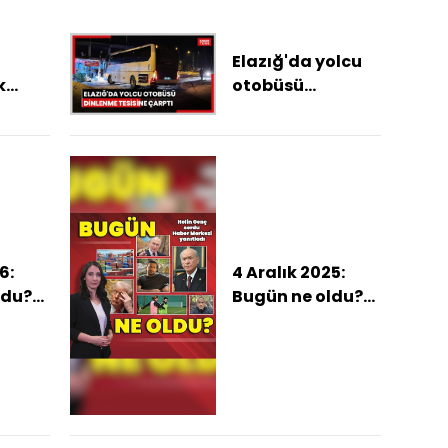
Elazığ'da yolcu
k
otobüsü
dinlenme
tesisine çarptı
6:
4 Aralık 2025:
ldu?
Bugün ne oldu?
öne
İşte günün öne
leri
çıkan haberleri