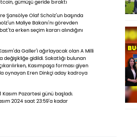
tcoin, gümüşü geride bıraktı
e Şansölye Olaf Scholz'un başında
holz'un Maliye Bakanı'nı görevden
at'ta erken seçim kararı alındığını
Kasım'da Galler'i ağırlayacak olan A Milli
değişikliğe gidildi. Sakatlığı bulunan
çıkarılırken, Kasımpaşa forması giyen
'da oynayan Eren Dinkçi aday kadroya
1 Kasım Pazartesi günü başladı.
Kasım 2024 saat 23:59'a kadar