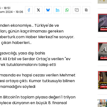
 - 18:51
sım 2024 - 19:06
nden ekonomiye... Türkiye'de ve
ları, günün kaçırılmaması gereken
Haberturk.com Haber Merkezi'ne soruyor.
çıkan haberleri...
avcılığı, yasa dışı bahis
li Erbil ve Serdar Ortaç'a verilen "ev
rek tutuklanmalarını talep etti
urmasında ev hapsi cezası verilen Mehmet
fadesi ortaya çıktı. Kumar tutkusuyla bilinen
ynamadığını söyledi
 Bitcoin'in toplam piyasa değeri 1 trilyon
Böylece dünyanın en büyük 8. finansal