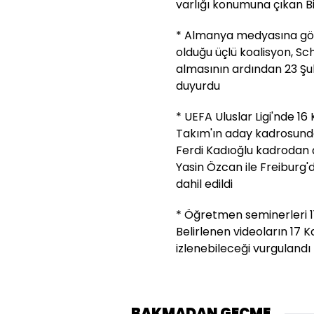
varlığı konumuna çıkan Bi
* Almanya medyasına gör
olduğu üçlü koalisyon, Sc
almasının ardından 23 Şub
duyurdu
* UEFA Uluslar Ligi'nde 16 
Takım'ın aday kadrosunda 
Ferdi Kadıoğlu kadrodan 
Yasin Özcan ile Freiburg
dahil edildi
* Öğretmen seminerleri 1
Belirlenen videoların 17 
izlenebileceği vurgulandı
BAKMADAN GEÇME