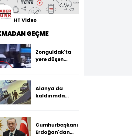
HT Video
KMADAN GEÇME
Zonguldak'ta
yere düşen
yaya, minibüsün
altında kalarak
öldü
Alanya'da
kaldırımda
kadına saldıran
şüpheli
yakalandı
Cumhurbaşkanı
Erdoğan'dan