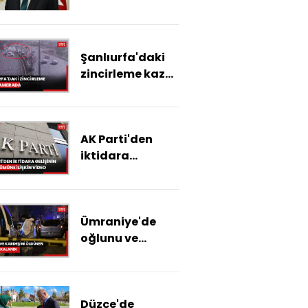
şehit babasına
taziye telefonu
Şanlıurfa'daki
zincirleme kaza
kamerada: 2 ölü,
2 yaralı
AK Parti'den
iktidara
gelişinin yıl
dönümüne
ilişkin video
Ümraniye'de
oğlunu ve
kardeşini
öldüren zanlı
yakalandı
Düzce'de