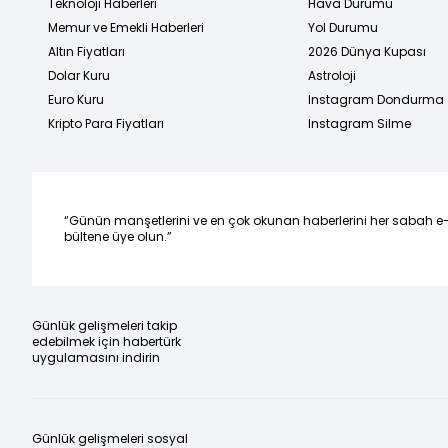
Teknoloji Haberleri
Hava Durumu
Memur ve Emekli Haberleri
Yol Durumu
Altın Fiyatları
2026 Dünya Kupası
Dolar Kuru
Astroloji
Euro Kuru
Instagram Dondurma
Kripto Para Fiyatları
Instagram Silme
“Günün manşetlerini ve en çok okunan haberlerini her sabah e
bültene üye olun.”
Günlük gelişmeleri takip
edebilmek için habertürk
uygulamasını indirin
Günlük gelişmeleri sosyal