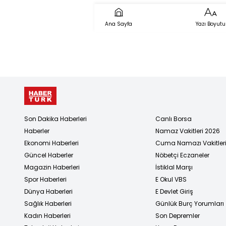
Ana Sayfa
Yazı Boyutu
Son Dakika Haberleri
Canlı Borsa
Haberler
Namaz Vakitleri 2026
Ekonomi Haberleri
Cuma Namazı Vakitler
Güncel Haberler
Nöbetçi Eczaneler
Magazin Haberleri
İstiklal Marşı
Spor Haberleri
E Okul VBS
Dünya Haberleri
E Devlet Giriş
Sağlık Haberleri
Günlük Burç Yorumları
Kadın Haberleri
Son Depremler