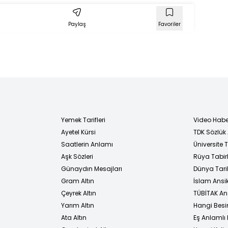
Paylaş
Favoriler
Yemek Tarifleri
Video Habe
Ayetel Kürsi
TDK Sözlük
i
Saatlerin Anlamı
Üniversite
Aşk Sözleri
Rüya Tabirl
Günaydın Mesajları
Dünya Tarih
Gram Altın
İslam Ansi
Çeyrek Altın
TÜBİTAK An
Yarım Altın
Hangi Besi
Ata Altın
Eş Anlamlı 