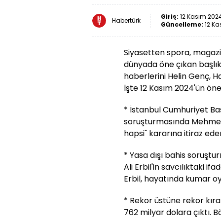
Giriş:
12 Kasım 2024
Habertürk
Güncelleme:
12 Ka
Siyasetten spora, magazi
dünyada öne çıkan başlık
haberlerini Helin Genç, 
İşte 12 Kasım 2024'ün öne 
* İstanbul Cumhuriyet Başs
soruşturmasında Mehmet A
hapsi" kararına itiraz ede
* Yasa dışı bahis soruşt
Ali Erbil'in savcılıktaki i
Erbil, hayatında kumar o
* Rekor üstüne rekor kıran
762 milyar dolara çıktı. 