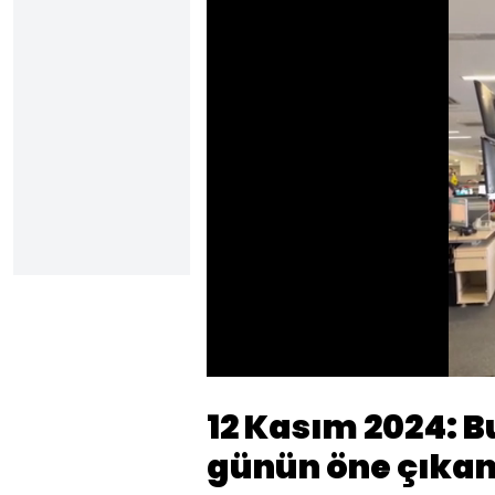
Yüklendi
:
7.29%
Sesi
Aç
12 Kasım 2024: B
günün öne çıkan