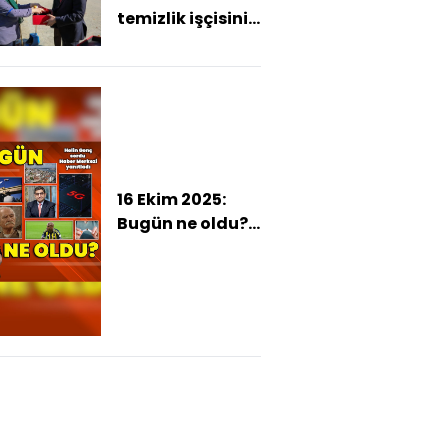
temizlik işçisinin
Türk bayrağı
hassasiyeti
gönülleri ısıttı
16 Ekim 2025:
Bugün ne oldu?
İşte günün öne
çıkan haberleri