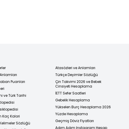
rler
Atasözleri ve Anlamları
 Anlamları
Türkçe Deyimler Sözlüğü
 Taban Puanları
Çin Takvimi 2026 ve Bebek
Cinsiyeti Hesaplama
eri
İETT Sefer Saatleri
i ve Türk Tarihi
Gebelik Hesaplama
klopedisi
Yükselen Burç Hesaplama 2026
siklopedisi
Yüzde Hesaplama
n Kaç Kalori
Geçmiş Döviz Fiyatları
Kelimeler Sözlüğü
Adım Adım Instagram Hesap