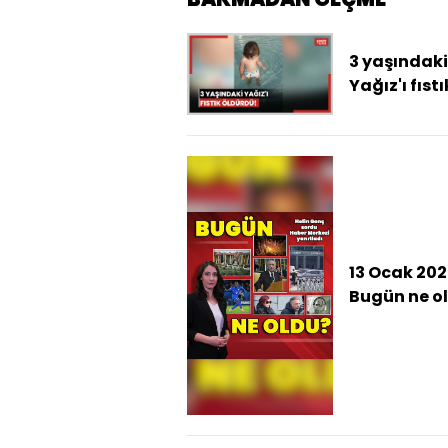
3 yaşındaki
Yağız'ı fıstı
öldürdü!
13 Ocak 202
Bugün ne o
İşte günün 
çıkan haber