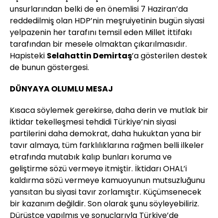
unsurlarından belki de en önemlisi 7 Haziran’da
reddedilmiş olan HDP’nin meşruiyetinin bugün siyasi
yelpazenin her tarafını temsil eden Millet İttifakı
tarafından bir mesele olmaktan çıkarılmasıdır.
Hapisteki
Selahattin Demirtaş
’a gösterilen destek
de bunun göstergesi.
DÜNYAYA OLUMLU MESAJ
Kısaca söylemek gerekirse, daha derin ve mutlak bir
iktidar tekelleşmesi tehdidi Türkiye’nin siyasi
partilerini daha demokrat, daha hukuktan yana bir
tavır almaya, tüm farklılıklarına rağmen belli ilkeler
etrafında mutabık kalıp bunları koruma ve
geliştirme sözü vermeye itmiştir. İktidarı OHAL’i
kaldırma sözü vermeye kamuoyunun mutsuzluğunu
yansıtan bu siyasi tavır zorlamıştır. Küçümsenecek
bir kazanım değildir. Son olarak şunu söyleyebiliriz.
Dürüstçe yapılmış ve sonuçlarıyla Türkiye’de