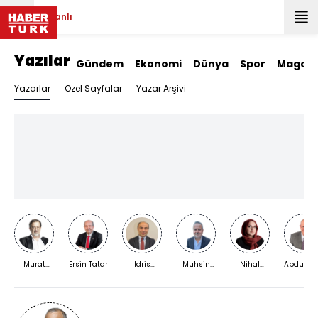
Canlı
Yazılar
Gündem
Ekonomi
Dünya
Spor
Magazi
Yazarlar
Özel Sayfalar
Yazar Arşivi
Murat
Ersin Tatar
İdris
Muhsin
Nihal
Abdurra
Bardakçı
Kardaş
Kızılkaya
Bengisu
Yıldırım
Karaca