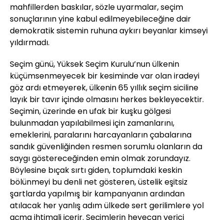
mahfillerden baskılar, sözle uyarmalar, seçim
sonuçlarının yine kabul edilmeyebileceğine dair
demokratik sistemin ruhuna aykırı beyanlar kimseyi
yıldırmadı.
Seçim günü, Yüksek Seçim Kurulu’nun ülkenin
küçümsenmeyecek bir kesiminde var olan iradeyi
göz ardı etmeyerek, ülkenin 65 yıllık seçim siciline
layık bir tavır içinde olmasını herkes bekleyecektir.
Seçimin, üzerinde en ufak bir kuşku gölgesi
bulunmadan yapılabilmesi için zamanlarını,
emeklerini, paralarını harcayanların çabalarına
sandık güvenliğinden resmen sorumlu olanların da
saygı göstereceğinden emin olmak zorundayız.
Böylesine bıçak sırtı giden, toplumdaki keskin
bölünmeyi bu denli net gösteren, üstelik eşitsiz
şartlarda yapılmış bir kampanyanın ardından
atılacak her yanlış adım ülkede sert gerilimlere yol
açma ihtimali içerir. Seçimlerin heyecan verici