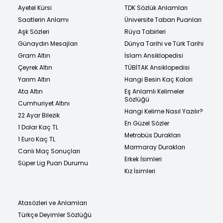
Ayetel Kürsi
TDK Sözlük Anlamları
Saatlerin Anlamı
Üniversite Taban Puanları
Aşk Sözleri
Rüya Tabirleri
Günaydın Mesajları
Dünya Tarihi ve Türk Tarihi
Gram Altın
İslam Ansiklopedisi
Çeyrek Altın
TÜBİTAK Ansiklopedisi
Yarım Altın
Hangi Besin Kaç Kalori
Ata Altın
Eş Anlamlı Kelimeler
Sözlüğü
Cumhuriyet Altını
Hangi Kelime Nasıl Yazılır?
22 Ayar Bilezik
En Güzel Sözler
1 Dolar Kaç TL
Metrobüs Durakları
1 Euro Kaç TL
Marmaray Durakları
Canlı Maç Sonuçları
Erkek İsimleri
Süper Lig Puan Durumu
Kız İsimleri
Atasözleri ve Anlamları
Türkçe Deyimler Sözlüğü