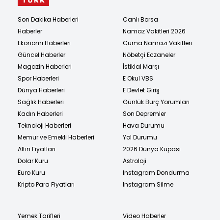
Son Dakika Haberleri
Canlı Borsa
Haberler
Namaz Vakitleri 2026
Ekonomi Haberleri
Cuma Namazı Vakitleri
Güncel Haberler
Nöbetçi Eczaneler
Magazin Haberleri
İstiklal Marşı
Spor Haberleri
E Okul VBS
Dünya Haberleri
E Devlet Giriş
Sağlık Haberleri
Günlük Burç Yorumları
Kadın Haberleri
Son Depremler
Teknoloji Haberleri
Hava Durumu
Memur ve Emekli Haberleri
Yol Durumu
Altın Fiyatları
2026 Dünya Kupası
Dolar Kuru
Astroloji
Euro Kuru
Instagram Dondurma
Kripto Para Fiyatları
Instagram Silme
Yemek Tarifleri
Video Haberler