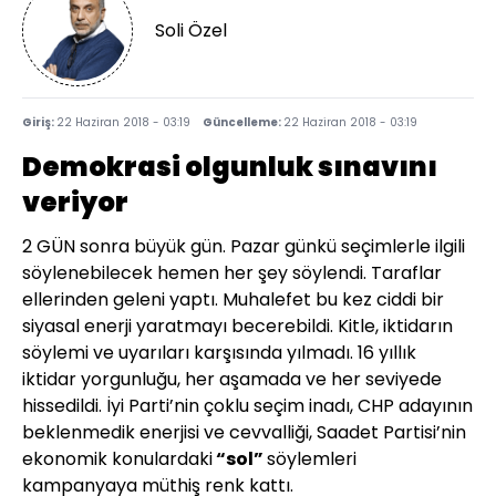
Soli Özel
Giriş:
22 Haziran 2018 - 03:19
Güncelleme:
22 Haziran 2018 - 03:19
Demokrasi olgunluk sınavını
veriyor
2 GÜN sonra büyük gün. Pazar günkü seçimlerle ilgili
söylenebilecek hemen her şey söylendi. Taraflar
ellerinden geleni yaptı. Muhalefet bu kez ciddi bir
siyasal enerji yaratmayı becerebildi. Kitle, iktidarın
söylemi ve uyarıları karşısında yılmadı. 16 yıllık
iktidar yorgunluğu, her aşamada ve her seviyede
hissedildi. İyi Parti’nin çoklu seçim inadı, CHP adayının
beklenmedik enerjisi ve cevvalliği, Saadet Partisi’nin
ekonomik konulardaki
“sol”
söylemleri
kampanyaya müthiş renk kattı.