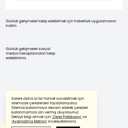
Günlük gelişmeleri takip edebilmek için habertürk uygulamasını
indirin
Günlük gelişmeleri sosyal
medya hesaplarından takip
edebilirsiniz.
Sizlere daha iyi bir hizmet sunabilmek için
sitemizde çerezlerden faydalanıyoruz.
Sitemizi kullanmaya devam ederek çerezleri
Powered by
Translate
kullanmamıza izin vermiş oluyorsunuz.
Detaylı bilgi almak için
‘Çerez Politikasını’
ve
‘Aydınlatma Metnini’
inceleyebilirsiniz.
Bu çeviride
Google Translete
kullanılmıştır.