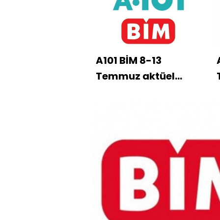
A101 BİM 8-13
Temmuz aktüel
kataloğu