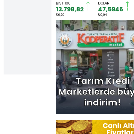
BIST 100
DOLAR
13.798,82
47,5946
%0,70
%0,04
Tarım Kredi
Marketlerde bü
indirim!