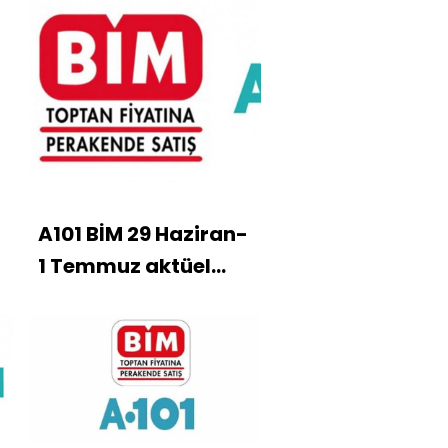
A101 BİM 29 Haziran-
1 Temmuz aktüel
ürünlar kataloğu