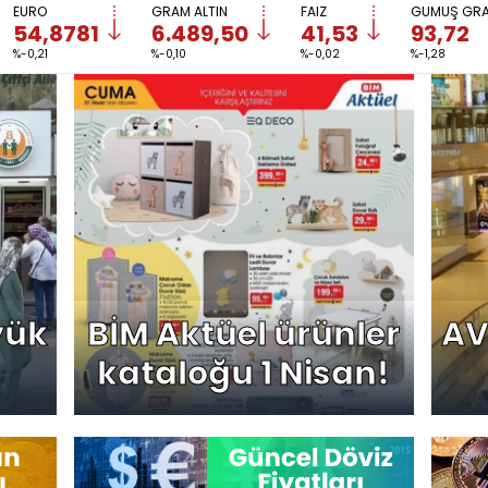
EURO
GRAM ALTIN
FAİZ
GÜMÜŞ GR
54,8781
6.489,50
41,53
93,72
%-0,21
%-0,10
%-0,02
%-1,28
yük
BİM Aktüel ürünler
AV
kataloğu 1 Nisan!