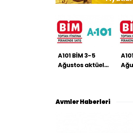
A101 BİM 3-5
A10
Ağustos aktüel
Ağu
ürünler kataloğu
ürü
Avmler Haberleri