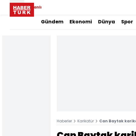
Canlı
Gündem
Ekonomi
Dünya
Spor
Haberler
Karikatür
Can Baytak karik
Can Baytak kari