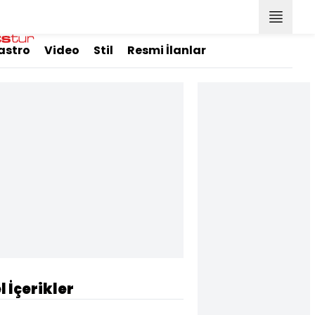
astro
Video
Stil
Resmi İlanlar
l İçerikler