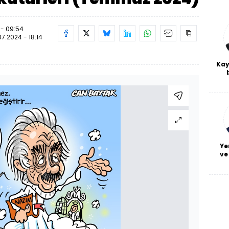
 - 09:54
07.2024 - 18:14
Kay
De
haf
a
bl
Ye
ve