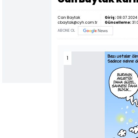
Can Baytak
Giriş:
08.07.2024
cbaytak@cyh.com.tr
Güncelleme:
31.
ABONE OL
1