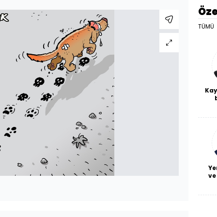
Öze
TÜMÜ
Kay
De
haf
a
bl
Ye
ve