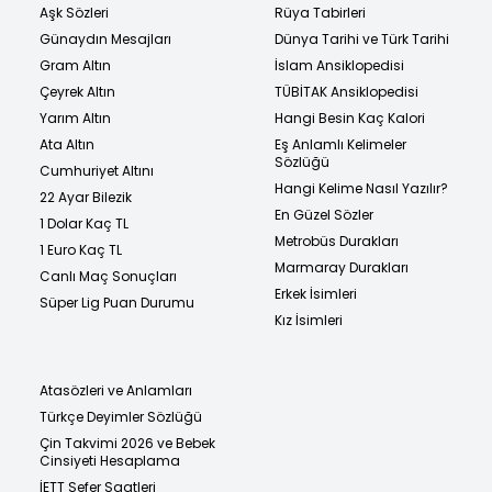
Aşk Sözleri
Rüya Tabirleri
Günaydın Mesajları
Dünya Tarihi ve Türk Tarihi
Gram Altın
İslam Ansiklopedisi
Çeyrek Altın
TÜBİTAK Ansiklopedisi
Yarım Altın
Hangi Besin Kaç Kalori
Ata Altın
Eş Anlamlı Kelimeler
Sözlüğü
Cumhuriyet Altını
Hangi Kelime Nasıl Yazılır?
22 Ayar Bilezik
En Güzel Sözler
1 Dolar Kaç TL
Metrobüs Durakları
1 Euro Kaç TL
Marmaray Durakları
Canlı Maç Sonuçları
Erkek İsimleri
Süper Lig Puan Durumu
Kız İsimleri
Atasözleri ve Anlamları
Türkçe Deyimler Sözlüğü
Çin Takvimi 2026 ve Bebek
Cinsiyeti Hesaplama
İETT Sefer Saatleri