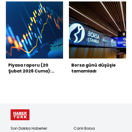
Piyasa raporu (20
Borsa günü düşüşle
Şubat 2026 Cuma):
tamamladı
Borsa, dolar, altın ve
kripto paralarda son
durum
Son Dakika Haberleri
Canlı Borsa