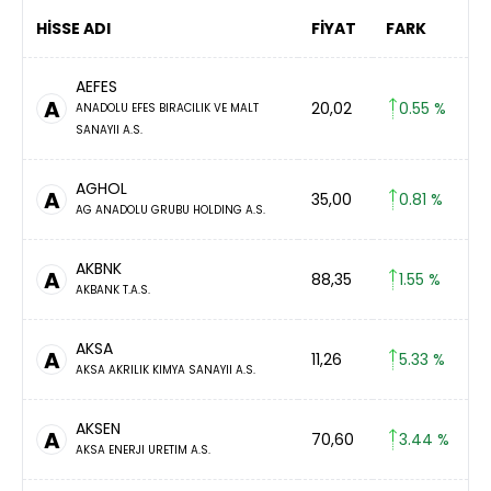
HİSSE ADI
FİYAT
FARK
AEFES
A
20,02
0.55 %
ANADOLU EFES BIRACILIK VE MALT
SANAYII A.S.
AGHOL
A
35,00
0.81 %
AG ANADOLU GRUBU HOLDING A.S.
AKBNK
A
88,35
1.55 %
AKBANK T.A.S.
AKSA
A
11,26
5.33 %
AKSA AKRILIK KIMYA SANAYII A.S.
AKSEN
A
70,60
3.44 %
AKSA ENERJI URETIM A.S.