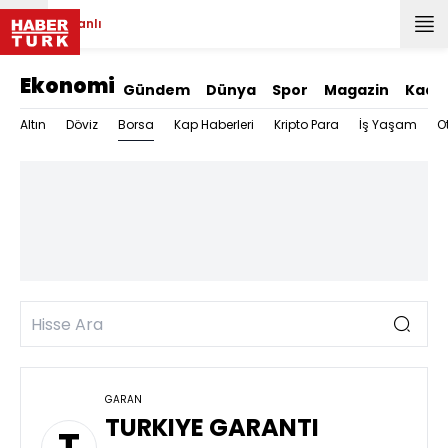
Canlı
Ekonomi
Gündem
Dünya
Spor
Magazin
Kadı
Borsa
Altın
Döviz
Kap Haberleri
Kripto Para
İş Yaşam
O
GARAN
TURKIYE GARANTI
T