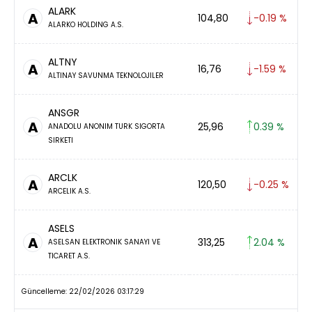
ALARK
A
104,80
-0.19 %
ALARKO HOLDING A.S.
ALTNY
A
16,76
-1.59 %
ALTINAY SAVUNMA TEKNOLOJILER
ANSGR
A
25,96
0.39 %
ANADOLU ANONIM TURK SIGORTA
SIRKETI
ARCLK
A
120,50
-0.25 %
ARCELIK A.S.
ASELS
A
313,25
2.04 %
ASELSAN ELEKTRONIK SANAYI VE
TICARET A.S.
Güncelleme: 22/02/2026 03:17:29