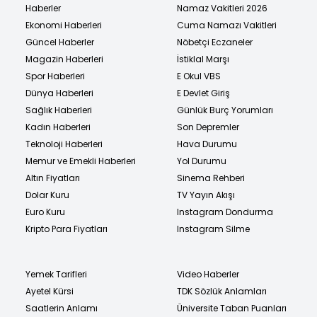
Haberler
Namaz Vakitleri 2026
Ekonomi Haberleri
Cuma Namazı Vakitleri
Güncel Haberler
Nöbetçi Eczaneler
Magazin Haberleri
İstiklal Marşı
Spor Haberleri
E Okul VBS
Dünya Haberleri
E Devlet Giriş
Sağlık Haberleri
Günlük Burç Yorumları
Kadın Haberleri
Son Depremler
Teknoloji Haberleri
Hava Durumu
Memur ve Emekli Haberleri
Yol Durumu
Altın Fiyatları
Sinema Rehberi
Dolar Kuru
TV Yayın Akışı
Euro Kuru
Instagram Dondurma
Kripto Para Fiyatları
Instagram Silme
Yemek Tarifleri
Video Haberler
Ayetel Kürsi
TDK Sözlük Anlamları
Saatlerin Anlamı
Üniversite Taban Puanları