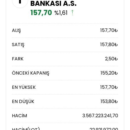
BANKASI A.S.
157,70
%1,61
ALIŞ
157,70
₺
SATIŞ
157,80
₺
FARK
2,50
₺
ÖNCEKİ KAPANIŞ
155,20
₺
EN YÜKSEK
157,70
₺
EN DÜŞÜK
153,80
₺
HACİM
3.567.223.241,70
HACİM(LOT)
22.921.972,00