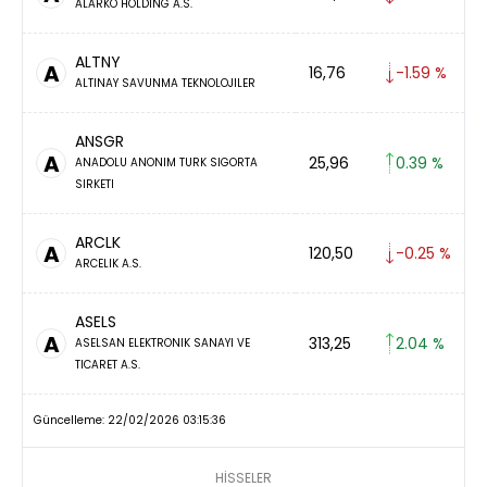
ALARKO HOLDING A.S.
ALTNY
A
16,76
-1.59 %
ALTINAY SAVUNMA TEKNOLOJILER
ANSGR
A
25,96
0.39 %
ANADOLU ANONIM TURK SIGORTA
SIRKETI
ARCLK
A
120,50
-0.25 %
ARCELIK A.S.
ASELS
A
313,25
2.04 %
ASELSAN ELEKTRONIK SANAYI VE
TICARET A.S.
Güncelleme: 22/02/2026 03:15:36
HİSSELER