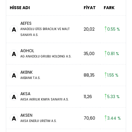
HİSSE ADI
FİYAT
FARK
AEFES
A
20,02
0.55 %
ANADOLU EFES BIRACILIK VE MALT
SANAYII A.S.
AGHOL
A
35,00
0.81 %
AG ANADOLU GRUBU HOLDING A.S.
AKBNK
A
88,35
1.55 %
AKBANK T.A.S.
AKSA
A
11,26
5.33 %
AKSA AKRILIK KIMYA SANAYII A.S.
AKSEN
A
70,60
3.44 %
AKSA ENERJI URETIM A.S.