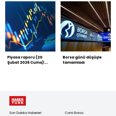
Piyasa raporu (20
Borsa günü düşüşle
Şubat 2026 Cuma):
tamamladı
Borsa, dolar, altın ve
kripto paralarda son
durum
Son Dakika Haberleri
Canlı Borsa