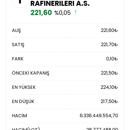
RAFINERILERI A.S.
221,60
%0,05
ALIŞ
221,60
₺
SATIŞ
221,70
₺
FARK
0,10
₺
ÖNCEKİ KAPANIŞ
221,50
₺
EN YÜKSEK
224,10
₺
EN DÜŞÜK
217,50
₺
HACİM
6.336.449.554,70
HACİM(LOT)
28.777.488,00