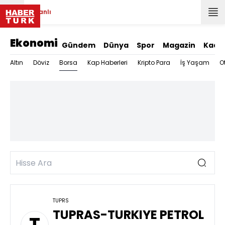
Canlı
Ekonomi
Gündem
Dünya
Spor
Magazin
Kadı
Borsa
Altın
Döviz
Kap Haberleri
Kripto Para
İş Yaşam
O
TUPRS
TUPRAS-TURKIYE PETROL
T