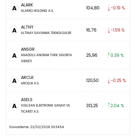
ALARK
A
104,80
-0.19 %
ALARKO HOLDING A.S.
ALTNY
A
16,76
-1.59 %
ALTINAY SAVUNMA TEKNOLOJILER
ANSGR
A
25,96
0.39 %
ANADOLU ANONIM TURK SIGORTA
SIRKETI
ARCLK
A
120,50
-0.25 %
ARCELIK A.S.
ASELS
A
313,25
2.04 %
ASELSAN ELEKTRONIK SANAYI VE
TICARET A.S.
Güncelleme: 22/02/2026 03:34:54