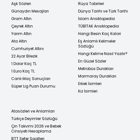
Aşk Sözleri
Rüya Tabirleri
Günaydın Mesajları
Dünya Tarihi ve Türk Tarihi
Gram Altın
İslam Ansiklopedisi
Çeyrek Altın
TÜBİTAK Ansiklopedisi
Yarım Altın
Hangi Besin Kaç Kalori
Ata Altın
Eş Anlamlı Kelimeler
Sözlüğü
Cumhuriyet Altını
Hangi Kelime Nasıl Yazılır?
22 Ayar Bilezik
En Güzel Sözler
1 Dolar Kaç TL
Metrobüs Durakları
1 Euro Kaç TL
Marmaray Durakları
Canlı Maç Sonuçları
Erkek İsimleri
Süper Lig Puan Durumu
Kız İsimleri
Atasözleri ve Anlamları
Türkçe Deyimler Sözlüğü
Çin Takvimi 2026 ve Bebek
Cinsiyeti Hesaplama
İETT Sefer Saatleri