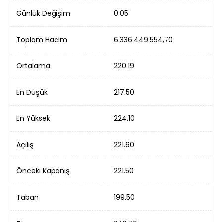
Günlük Değişim
0.05
Toplam Hacim
6.336.449.554,70
Ortalama
220.19
En Düşük
217.50
En Yüksek
224.10
Açılış
221.60
Önceki Kapanış
221.50
Taban
199.50