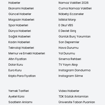
Haberler
Namaz Vakitleri 2026
Ekonomi Haberleri
Cuma Namazı Vakitleri
Güncel Haberler
Nöbetçi Eczaneler
Magazin Haberleri
İstiklal Marşı
Spor Haberleri
E Okul VBS
Dünya Haberleri
E Devlet Giriş
Sağlık Haberleri
Günlük Burç Yorumları
Kadın Haberleri
Son Depremler
Teknoloji Haberleri
Hava Durumu
Memur ve Emekli Haberleri
Yol Durumu
Altın Fiyatları
Sinema Rehberi
Dolar Kuru
TV Yayın Akışı
Euro Kuru
Instagram Dondurma
Kripto Para Fiyatları
Instagram Silme
Yemek Tarifleri
Video Haberler
Ayetel Kürsi
TDK Sözlük Anlamları
Saatlerin Anlamı
Üniversite Taban Puanları