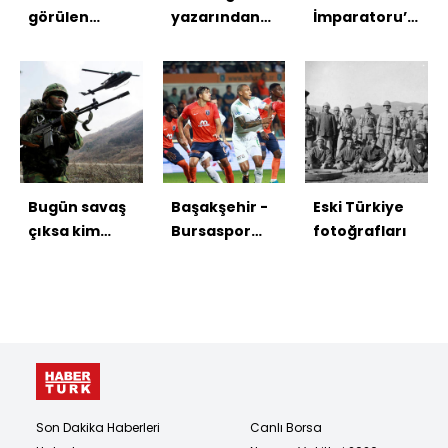
görülen
yazarından
İmparatoru’nun
"Mekik
baş
mektubu
Kelebeği"
döndüren
sergileniyor
Van'da
kareler
bulundu
Bugün savaş
Başakşehir -
Eski Türkiye
çıksa kim
Bursaspor
fotoğrafları
kazanır?
maçı
fotoğrafları
Son Dakika Haberleri
Canlı Borsa