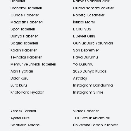
Haberler
Namaz Vakitleri 2026
Ekonomi Haberleri
Cuma Namazı Vakitleri
Güncel Haberler
Nöbetçi Eczaneler
Magazin Haberleri
İstiklal Marşı
Spor Haberleri
E Okul VBS
Dünya Haberleri
E Devlet Giriş
Sağlık Haberleri
Günlük Burç Yorumları
Kadın Haberleri
Son Depremler
Teknoloji Haberleri
Hava Durumu
Memur ve Emekli Haberleri
Yol Durumu
Altın Fiyatları
2026 Dünya Kupası
Dolar Kuru
Astroloji
Euro Kuru
Instagram Dondurma
Kripto Para Fiyatları
Instagram Silme
Yemek Tarifleri
Video Haberler
Ayetel Kürsi
TDK Sözlük Anlamları
Saatlerin Anlamı
Üniversite Taban Puanları