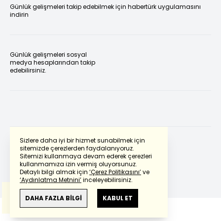
Günlük gelişmeleri takip edebilmek için habertürk uygulamasını
indirin
Günlük gelişmeleri sosyal
medya hesaplarından takip
edebilirsiniz.
Sizlere daha iyi bir hizmet sunabilmek için
sitemizde çerezlerden faydalanıyoruz.
Sitemizi kullanmaya devam ederek çerezleri
Powered by
Translate
kullanmamıza izin vermiş oluyorsunuz.
Detaylı bilgi almak için
‘Çerez Politikasını’
ve
‘Aydınlatma Metnini’
inceleyebilirsiniz.
Bu çeviride
Google Translete
kullanılmıştır.
Anlam ve çeviri hatalarından
haberturk.com
DAHA FAZLA BİLGİ
KABUL ET
sorumlu değildir.