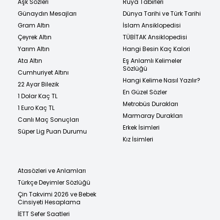
Aşk Sözleri
Rüya Tabirleri
Günaydın Mesajları
Dünya Tarihi ve Türk Tarihi
Gram Altın
İslam Ansiklopedisi
Çeyrek Altın
TÜBİTAK Ansiklopedisi
Yarım Altın
Hangi Besin Kaç Kalori
Ata Altın
Eş Anlamlı Kelimeler
Sözlüğü
Cumhuriyet Altını
Hangi Kelime Nasıl Yazılır?
22 Ayar Bilezik
En Güzel Sözler
1 Dolar Kaç TL
Metrobüs Durakları
1 Euro Kaç TL
Marmaray Durakları
Canlı Maç Sonuçları
Erkek İsimleri
Süper Lig Puan Durumu
Kız İsimleri
Atasözleri ve Anlamları
Türkçe Deyimler Sözlüğü
Çin Takvimi 2026 ve Bebek
Cinsiyeti Hesaplama
İETT Sefer Saatleri