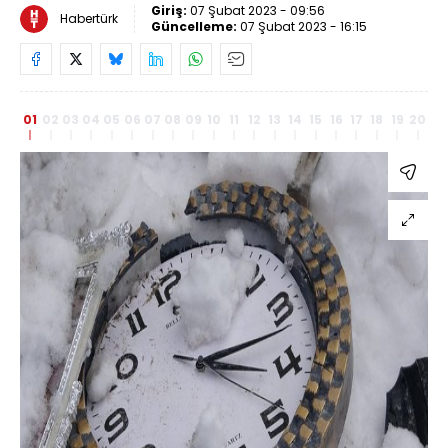
Giriş:
07 Şubat 2023 - 09:56
Habertürk
Güncelleme:
07 Şubat 2023 - 16:15
01
02
03
04
05
06
07
08
09
10
11
12
13
14
15
16
17
18
19
20
21