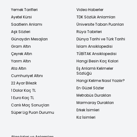
Yemek Tarifleri
Video Haberler
Ayetel Kürsi
TDK Sözlük Anlamları
Saatlerin Anlamı
Üniversite Taban Puanları
Aşk Sözleri
Rüya Tabirleri
Günaydın Mesajları
Dünya Tarihi ve Türk Tarihi
Gram Altın
İslam Ansiklopedisi
Çeyrek Altın
TÜBİTAK Ansiklopedisi
Yarım Altın
Hangi Besin Kaç Kalori
Ata Altın
Eş Anlamlı Kelimeler
Sözlüğü
Cumhuriyet Altını
Hangi Kelime Nasıl Yazılır?
22 Ayar Bilezik
En Güzel Sözler
1 Dolar Kaç TL
Metrobüs Durakları
1 Euro Kaç TL
Marmaray Durakları
Canlı Maç Sonuçları
Erkek İsimleri
Süper Lig Puan Durumu
Kız İsimleri
Atasözleri ve Anlamları