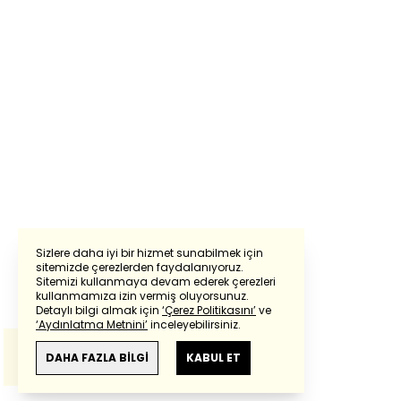
Sizlere daha iyi bir hizmet sunabilmek için
sitemizde çerezlerden faydalanıyoruz.
Sitemizi kullanmaya devam ederek çerezleri
Powered by
Translate
kullanmamıza izin vermiş oluyorsunuz.
Detaylı bilgi almak için
‘Çerez Politikasını’
ve
‘Aydınlatma Metnini’
inceleyebilirsiniz.
Bu çeviride
Google Translete
kullanılmıştır.
Anlam ve çeviri hatalarından
haberturk.com
DAHA FAZLA BİLGİ
KABUL ET
sorumlu değildir.