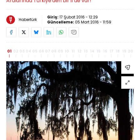
Aralarında Türkiye'den bir il de var!
Giriş:
17 Şubat 2016 - 12:29
Habertürk
Güncelleme:
05 Mart 2016 - 11:59
01
02
03
04
05
06
07
08
09
10
11
12
13
14
15
16
17
18
19
20
21