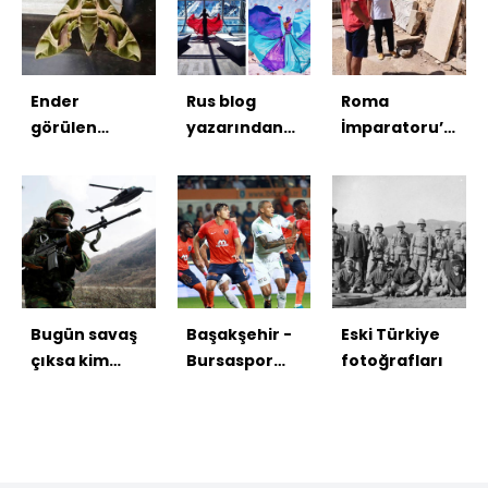
Ender
Rus blog
Roma
görülen
yazarından
İmparatoru’nun
"Mekik
baş
mektubu
Kelebeği"
döndüren
sergileniyor
Van'da
kareler
bulundu
Bugün savaş
Başakşehir -
Eski Türkiye
çıksa kim
Bursaspor
fotoğrafları
kazanır?
maçı
fotoğrafları