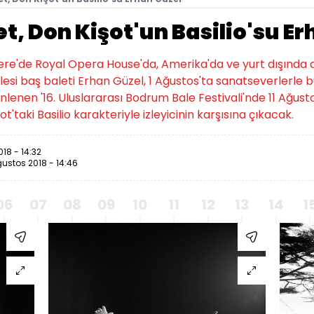
let, Don Kişot'un Basilio'su E
tere'de Royal Opera House'da, Amerika'da ve yurt dışında
lesi baş baleti Erhan Güzel, 1 Ağustos'ta sanatseverlerle 
lenen '16. Uluslararası Bodrum Bale Festivali'nde 11 Ağus
t'taki Basilio karakteriyle izleyicinin karşısına çıkacak.
18 - 14:32
ustos 2018 - 14:46
06
07
08
09
10
11
12
13
14
1