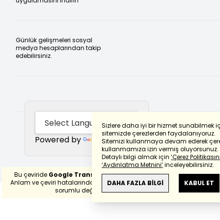
uygulamasını indirin
Günlük gelişmeleri sosyal
medya hesaplarından takip
edebilirsiniz.
Sizlere daha iyi bir hizmet sunabilmek i
sitemizde çerezlerden faydalanıyoruz.
Powered by
Translate
Sitemizi kullanmaya devam ederek çere
kullanmamıza izin vermiş oluyorsunuz.
Detaylı bilgi almak için
‘Çerez Politikasını
‘Aydınlatma Metnini’
inceleyebilirsiniz.
Bu çeviride
Google Translete
kullanılmıştır.
Anlam ve çeviri hatalarından
haberturk.com
DAHA FAZLA BİLGİ
KABUL ET
sorumlu değildir.