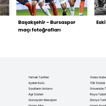
Başakşehir - Bursaspor
Eski
maçı fotoğrafları
Yemek Tarifleri
Video Habe
Ayetel Kürsi
TDK Sözlük
i
Saatlerin Anlamı
Üniversite
Aşk Sözleri
Rüya Tabirl
Günaydın Mesajları
Dünya Tarih
Gram Altın
İslam Ansi