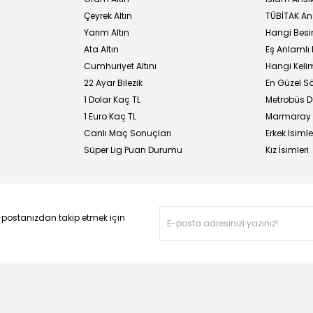
Çeyrek Altın
TÜBİTAK An
Yarım Altın
Hangi Besi
Ata Altın
Eş Anlamlı 
Cumhuriyet Altını
Hangi Kelim
22 Ayar Bilezik
En Güzel Sö
1 Dolar Kaç TL
Metrobüs D
1 Euro Kaç TL
Marmaray D
Canlı Maç Sonuçları
Erkek İsimle
Süper Lig Puan Durumu
Kız İsimleri
-postanızdan takip etmek için