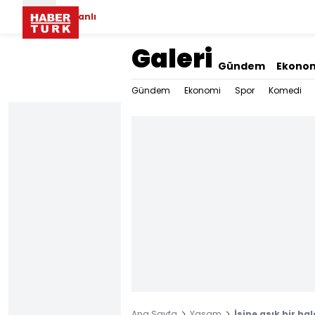
Canlı
Galeri
Gündem
Ekono
Gündem
Ekonomi
Spor
Komedi
Ana Sayfa
Yaşam
İşine aşık bir ba