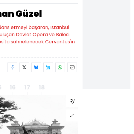
rhan Güzel
 dans etmeyi başaran, İstanbul
buluşan Devlet Opera ve Balesi
tos'ta sahnelenecek Cervantes'in
5
16
17
18