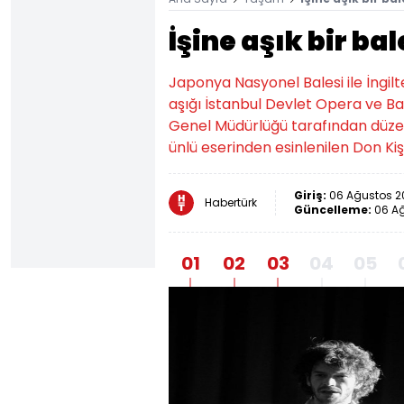
İşine aşık bir ba
Japonya Nasyonel Balesi ile İngil
aşığı İstanbul Devlet Opera ve Ba
Genel Müdürlüğü tarafından düzen
ünlü eserinden esinlenilen Don Kişo
Giriş:
06 Ağustos 20
Habertürk
Güncelleme:
06 Ağ
01
02
03
04
05