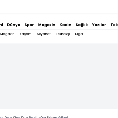
mi
Dünya
Spor
Magazin
Kadın
Sağlık
Yazılar
Tek
Yaşam
Magazin
Seyahat
Teknoloji
Diğer
let, Don Kişot'un Basilio'su Erhan Güzel