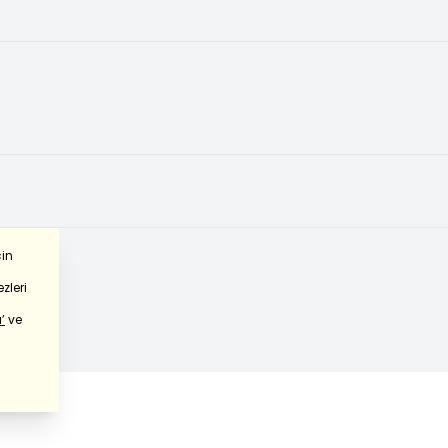
çin
zleri
’
ve