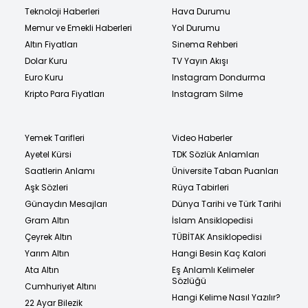
Teknoloji Haberleri
Hava Durumu
Memur ve Emekli Haberleri
Yol Durumu
Altın Fiyatları
Sinema Rehberi
Dolar Kuru
TV Yayın Akışı
Euro Kuru
Instagram Dondurma
Kripto Para Fiyatları
Instagram Silme
Yemek Tarifleri
Video Haberler
Ayetel Kürsi
TDK Sözlük Anlamları
Saatlerin Anlamı
Üniversite Taban Puanları
Aşk Sözleri
Rüya Tabirleri
Günaydın Mesajları
Dünya Tarihi ve Türk Tarihi
Gram Altın
İslam Ansiklopedisi
Çeyrek Altın
TÜBİTAK Ansiklopedisi
Yarım Altın
Hangi Besin Kaç Kalori
Ata Altın
Eş Anlamlı Kelimeler
Sözlüğü
Cumhuriyet Altını
Hangi Kelime Nasıl Yazılır?
22 Ayar Bilezik