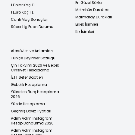
En Güzel Sözler
1 Dolar Kaç TL
Metrobüs Durakları
1 Euro Kaç TL
Marmaray Durakları
Canlı Maç Sonuçları
Erkek İsimleri
Süper Lig Puan Durumu
Kız İsimleri
Atasözleri ve Anlamları
Türkçe Deyimler Sözlüğü
Çin Takvimi 2026 ve Bebek
Cinsiyeti Hesaplama
İETT Sefer Saatleri
Gebelik Hesaplama
Yükselen Burç Hesaplama
2026
Yüzde Hesaplama
Geçmiş Döviz Fiyatları
Adım Adım Instagram
Hesap Dondurma 2026
Adım Adım Instagram