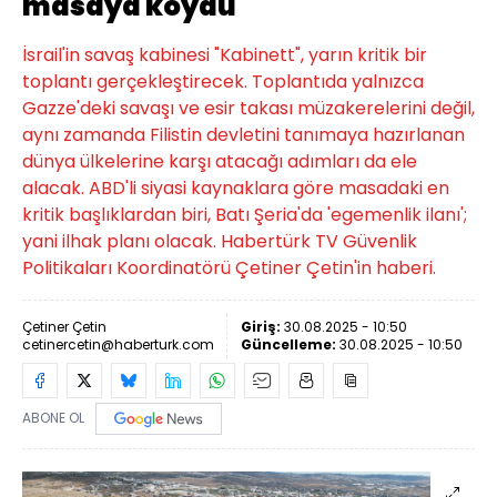
masaya koydu
İsrail'in savaş kabinesi "Kabinett", yarın kritik bir
toplantı gerçekleştirecek. Toplantıda yalnızca
Gazze'deki savaşı ve esir takası müzakerelerini değil,
aynı zamanda Filistin devletini tanımaya hazırlanan
dünya ülkelerine karşı atacağı adımları da ele
alacak. ABD'li siyasi kaynaklara göre masadaki en
kritik başlıklardan biri, Batı Şeria'da 'egemenlik ilanı';
yani ilhak planı olacak. Habertürk TV Güvenlik
Politikaları Koordinatörü Çetiner Çetin'in haberi.
Çetiner Çetin
Giriş:
30.08.2025 - 10:50
cetinercetin@haberturk.com
Güncelleme:
30.08.2025 - 10:50
ABONE OL