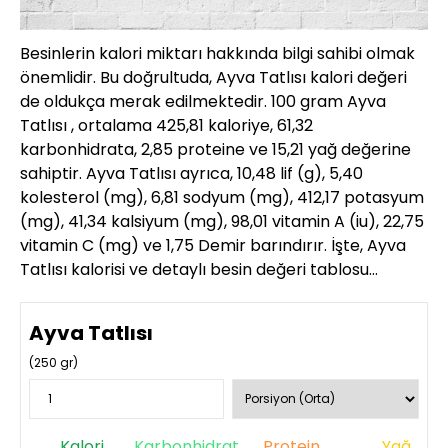
Besinlerin kalori miktarı hakkında bilgi sahibi olmak
önemlidir. Bu doğrultuda, Ayva Tatlısı kalori değeri
de oldukça merak edilmektedir. 100 gram Ayva
Tatlısı , ortalama 425,81 kaloriye, 61,32
karbonhidrata, 2,85 proteine ve 15,21 yağ değerine
sahiptir. Ayva Tatlısı ayrıca, 10,48 lif (g), 5,40
kolesterol (mg), 6,81 sodyum (mg), 412,17 potasyum
(mg), 41,34 kalsiyum (mg), 98,01 vitamin A (iu), 22,75
vitamin C (mg) ve 1,75 Demir barındırır. İşte, Ayva
Tatlısı kalorisi ve detaylı besin değeri tablosu…
Ayva Tatlısı
(
250
gr)
Kalori
Karbonhidrat
Protein
Yağ