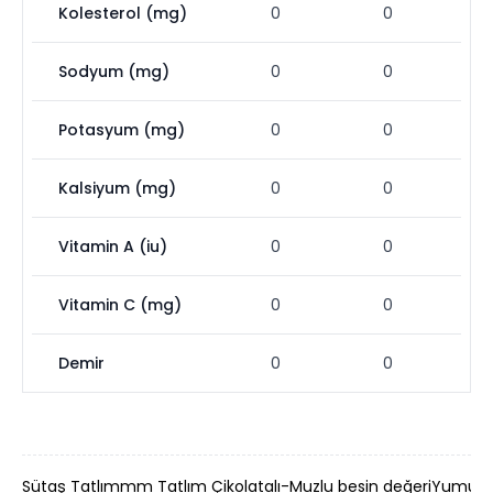
Kolesterol (mg)
0
0
Sodyum (mg)
0
0
Potasyum (mg)
0
0
Kalsiyum (mg)
0
0
Vitamin A (iu)
0
0
Vitamin C (mg)
0
0
Demir
0
0
Sütaş Tatlımmm Tatlım Çikolatalı-Muzlu besin değeri
Yumurta