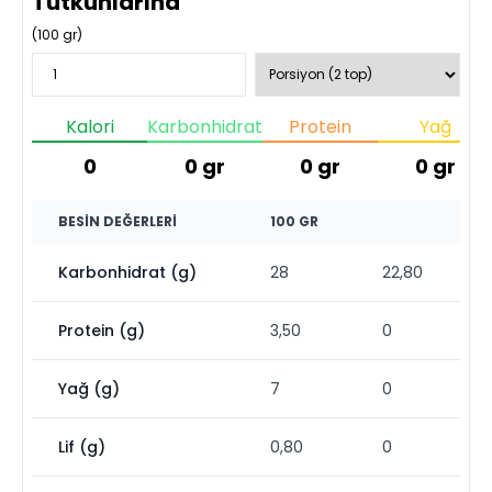
Tutkunlarına
(
100
gr)
Kalori
Karbonhidrat
Protein
Yağ
0
0
gr
0
gr
0
gr
BESIN DEĞERLERI
100 GR
Karbonhidrat (g)
28
22,80
Protein (g)
3,50
0
Yağ (g)
7
0
Lif (g)
0,80
0