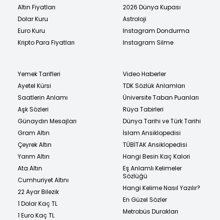
Altın Fiyatları
2026 Dünya Kupası
Dolar Kuru
Astroloji
Euro Kuru
Instagram Dondurma
Kripto Para Fiyatları
Instagram Silme
Yemek Tarifleri
Video Haberler
Ayetel Kürsi
TDK Sözlük Anlamları
Saatlerin Anlamı
Üniversite Taban Puanları
Aşk Sözleri
Rüya Tabirleri
Günaydın Mesajları
Dünya Tarihi ve Türk Tarihi
Gram Altın
İslam Ansiklopedisi
Çeyrek Altın
TÜBİTAK Ansiklopedisi
Yarım Altın
Hangi Besin Kaç Kalori
Ata Altın
Eş Anlamlı Kelimeler
Sözlüğü
Cumhuriyet Altını
Hangi Kelime Nasıl Yazılır?
22 Ayar Bilezik
En Güzel Sözler
1 Dolar Kaç TL
Metrobüs Durakları
1 Euro Kaç TL