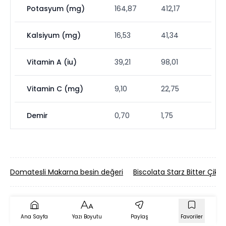
Potasyum (mg)
164,87
412,17
Kalsiyum (mg)
16,53
41,34
Vitamin A (iu)
39,21
98,01
Vitamin C (mg)
9,10
22,75
Demir
0,70
1,75
Domatesli Makarna besin değeri
Biscolata Starz Bitter Çikol
Ana Sayfa
Yazı Boyutu
Paylaş
Favoriler