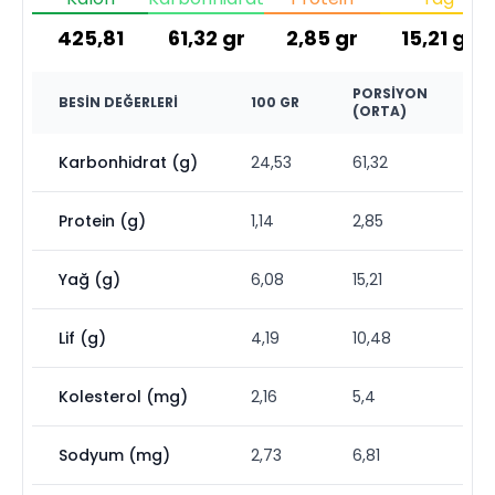
425,81
61,32
gr
2,85
gr
15,21
gr
PORSIYON
BESIN DEĞERLERI
100 GR
(ORTA)
Karbonhidrat (g)
24,53
61,32
Protein (g)
1,14
2,85
Yağ (g)
6,08
15,21
Lif (g)
4,19
10,48
Kolesterol (mg)
2,16
5,4
Sodyum (mg)
2,73
6,81