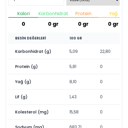
Kalori
Karbonhidrat
Protein
Yağ
0
0
gr
0
gr
0
gr
BESIN DEĞERLERI
100 GR
Karbonhidrat (g)
5,09
22,80
Protein (g)
5,81
0
Yağ (g)
8,10
0
Lif (g)
1,43
0
Kolesterol (mg)
15,58
0
Sodyum (mg)
683,71
0