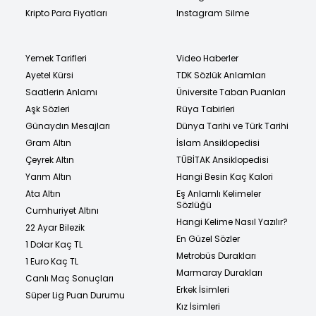
Kripto Para Fiyatları
Instagram Silme
Yemek Tarifleri
Video Haberler
Ayetel Kürsi
TDK Sözlük Anlamları
Saatlerin Anlamı
Üniversite Taban Puanları
Aşk Sözleri
Rüya Tabirleri
Günaydın Mesajları
Dünya Tarihi ve Türk Tarihi
Gram Altın
İslam Ansiklopedisi
Çeyrek Altın
TÜBİTAK Ansiklopedisi
Yarım Altın
Hangi Besin Kaç Kalori
Ata Altın
Eş Anlamlı Kelimeler
Sözlüğü
Cumhuriyet Altını
Hangi Kelime Nasıl Yazılır?
22 Ayar Bilezik
En Güzel Sözler
1 Dolar Kaç TL
Metrobüs Durakları
1 Euro Kaç TL
Marmaray Durakları
Canlı Maç Sonuçları
Erkek İsimleri
Süper Lig Puan Durumu
Kız İsimleri