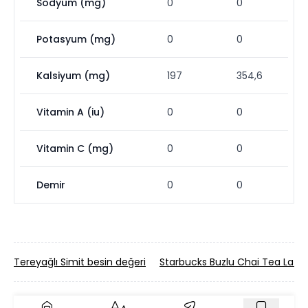
Sodyum (mg)
0
0
Potasyum (mg)
0
0
Kalsiyum (mg)
197
354,6
Vitamin A (iu)
0
0
Vitamin C (mg)
0
0
Demir
0
0
Tereyağlı Simit besin değeri
Starbucks Buzlu Chai Tea Latte 