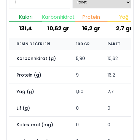
Kalori
Karbonhidrat
Protein
Yağ
131,4
10,62
gr
16,2
gr
2,7
gr
BESIN DEĞERLERI
100 GR
PAKET
Karbonhidrat (g)
5,90
10,62
Protein (g)
9
16,2
Yağ (g)
1,50
2,7
Lif (g)
0
0
Kolesterol (mg)
0
0