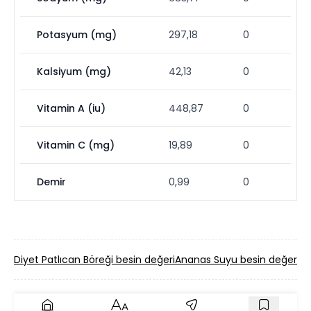
Potasyum (mg)
297,18
0
Kalsiyum (mg)
42,13
0
Vitamin A (iu)
448,87
0
Vitamin C (mg)
19,89
0
Demir
0,99
0
Diyet Patlıcan Böreği besin değeri
Ananas Suyu besin değeri
Ço